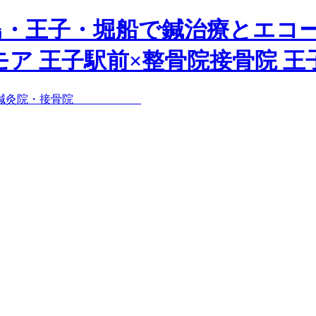
島・王子・堀船で鍼治療とエコ
ア 王子駅前×整骨院接骨院 王子駅