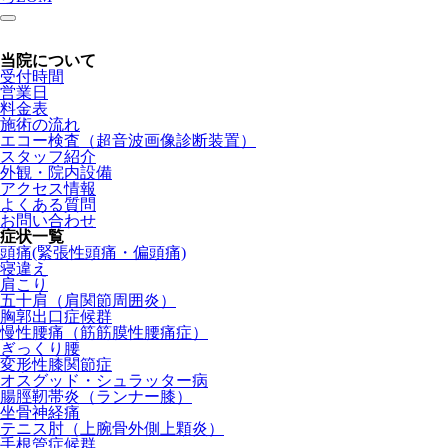
当院について
受付時間
営業日
料金表
施術の流れ
エコー検査（超音波画像診断装置）
スタッフ紹介
外観・院内設備
アクセス情報
よくある質問
お問い合わせ
症状一覧
頭痛(緊張性頭痛・偏頭痛)
寝違え
肩こり
五十肩（肩関節周囲炎）
胸郭出口症候群
慢性腰痛（筋筋膜性腰痛症）
ぎっくり腰
変形性膝関節症
オスグッド・シュラッター病
腸脛靭帯炎（ランナー膝）
坐骨神経痛
テニス肘（上腕骨外側上顆炎）
手根管症候群