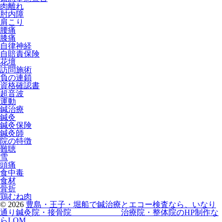
肉離れ
肘内障
肩こり
腰痛
膝痛
自律神経
自賠責保険
花壇
訪問施術
負の連鎖
資格確認書
超音波
運動
鍼治療
鍼灸
鍼灸保険
鍼灸師
院の特徴
難聴
雪
頭痛
食中毒
食材
骨折
鶏むね肉
© 2026
豊島・王子・堀船で鍼治療とエコー検査なら、いなり
通り鍼灸院・接骨院
治療院・整体院のHP制作な
らLOM