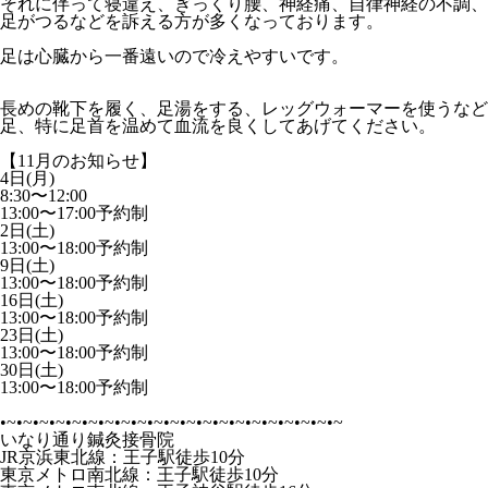
それに伴って寝違え、ぎっくり腰、神経痛、自律神経の不調、
足がつるなどを訴える方が多くなっております。
足は心臓から一番遠いので冷えやすいです。
長めの靴下を履く、足湯をする、レッグウォーマーを使うなど
足、特に足首を温めて血流を良くしてあげてください。
【11月のお知らせ】
4日(月)
8:30〜12:00
13:00〜17:00予約制
2日(土)
13:00〜18:00予約制
9日(土)
13:00〜18:00予約制
16日(土)
13:00〜18:00予約制
23日(土)
13:00〜18:00予約制
30日(土)
13:00〜18:00予約制
•~•~•~•~•~•~•~•~•~•~•~•~•~•~•~•~•~•~•~•~•~
いなり通り鍼灸接骨院
JR京浜東北線：王子駅徒歩10分
東京メトロ南北線：王子駅徒歩10分