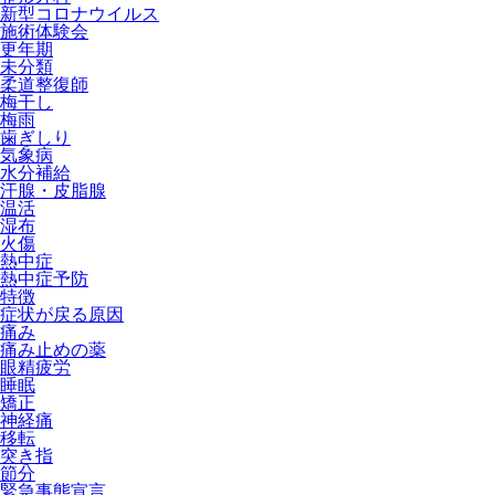
新型コロナウイルス
施術体験会
更年期
未分類
柔道整復師
梅干し
梅雨
歯ぎしり
気象病
水分補給
汗腺・皮脂腺
温活
湿布
火傷
熱中症
熱中症予防
特徴
症状が戻る原因
痛み
痛み止めの薬
眼精疲労
睡眠
矯正
神経痛
移転
突き指
節分
緊急事態宣言