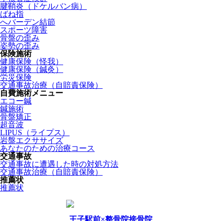
腱鞘炎（ドケルバン病）
ばね指
へバーデン結節
スポーツ障害
骨盤の歪み
姿勢の歪み
保険施術
健康保険（怪我）
健康保険（鍼灸）
労災保険
交通事故治療（自賠責保険）
自費施術メニュー
エコー鍼
鍼施術
骨盤矯正
超音波
LIPUS（ライプス）
岩盤エクササイズ
あなたのための治療コース
交通事故
交通事故に遭遇した時の対処方法
交通事故治療（自賠責保険）
推薦状
推薦状
王子駅前×整骨院接骨院