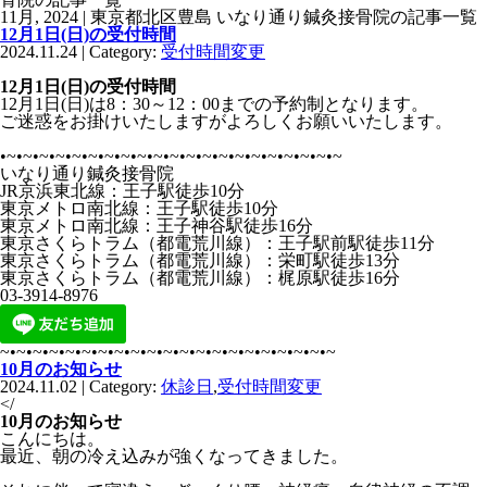
11月, 2024 | 東京都北区豊島 いなり通り鍼灸接骨院の記事一覧
12月1日(日)の受付時間
2024.11.24 | Category:
受付時間変更
12月1日(日)の受付時間
12月1日(日)は8：30～12：00までの予約制となります。
ご迷惑をお掛けいたしますがよろしくお願いいたします。
•~•~•~•~•~•~•~•~•~•~•~•~•~•~•~•~•~•~•~•~•~
いなり通り鍼灸接骨院
JR京浜東北線：王子駅徒歩10分
東京メトロ南北線：王子駅徒歩10分
東京メトロ南北線：王子神谷駅徒歩16分
東京さくらトラム（都電荒川線）：王子駅前駅徒歩11分
東京さくらトラム（都電荒川線）：栄町駅徒歩13分
東京さくらトラム（都電荒川線）：梶原駅徒歩16分
03-3914-8976
~•~•~•~•~•~•~•~•~•~•~•~•~•~•~•~•~•~•~•~•~
10月のお知らせ
2024.11.02 | Category:
休診日
,
受付時間変更
</
10月のお知らせ
こんにちは。
最近、朝の冷え込みが強くなってきました。