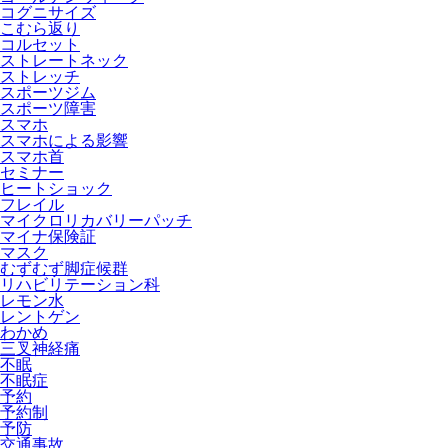
コグニサイズ
こむら返り
コルセット
ストレートネック
ストレッチ
スポーツジム
スポーツ障害
スマホ
スマホによる影響
スマホ首
セミナー
ヒートショック
フレイル
マイクロリカバリーパッチ
マイナ保険証
マスク
むずむず脚症候群
リハビリテーション科
レモン水
レントゲン
わかめ
三叉神経痛
不眠
不眠症
予約
予約制
予防
交通事故