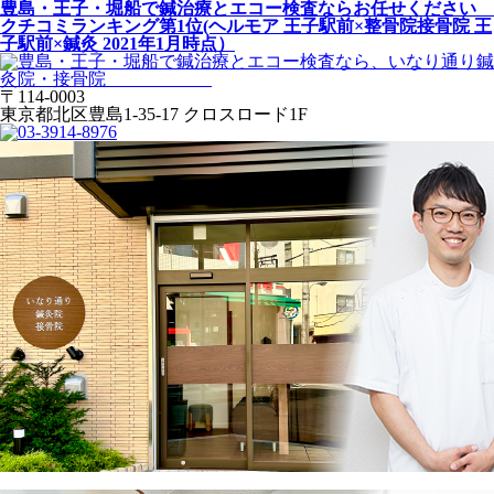
豊島・王子・堀船で鍼治療とエコー検査ならお任せください
クチコミランキング第1位(ヘルモア 王子駅前×整骨院接骨院 王
子駅前×鍼灸 2021年1月時点）
〒114-0003
東京都北区豊島1-35-17 クロスロード1F