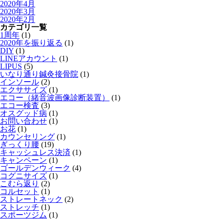
2020年4月
2020年3月
2020年2月
カテゴリ一覧
1周年
(1)
2020年を振り返る
(1)
DIY
(1)
LINEアカウント
(1)
LIPUS
(5)
いなり通り鍼灸接骨院
(1)
インソール
(2)
エクササイズ
(1)
エコー（緒音波画像診断装置）
(1)
エコー検査
(3)
オスグッド病
(1)
お問い合わせ
(1)
お花
(1)
カウンセリング
(1)
ぎっくり腰
(19)
キャッシュレス決済
(1)
キャンペーン
(1)
ゴールデンウィーク
(4)
コグニサイズ
(1)
こむら返り
(2)
コルセット
(1)
ストレートネック
(2)
ストレッチ
(1)
スポーツジム
(1)