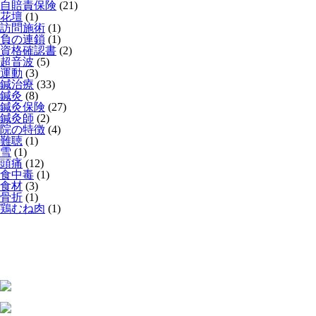
自賠責保険
(21)
花壇
(1)
訪問施術
(1)
負の連鎖
(1)
資格確認書
(2)
超音波
(5)
運動
(3)
鍼治療
(33)
鍼灸
(8)
鍼灸保険
(27)
鍼灸師
(2)
院の特徴
(4)
難聴
(1)
雪
(1)
頭痛
(12)
食中毒
(1)
食材
(3)
骨折
(1)
鶏むね肉
(1)