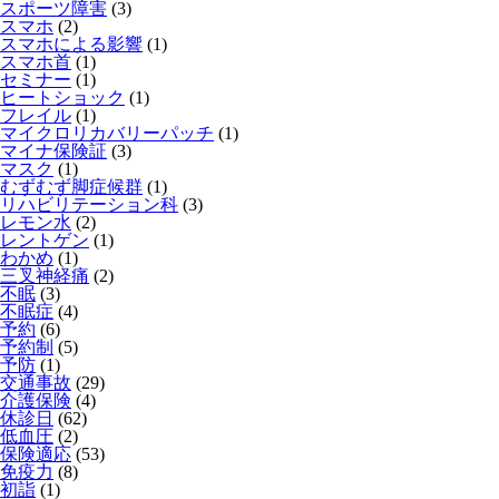
スポーツ障害
(3)
スマホ
(2)
スマホによる影響
(1)
スマホ首
(1)
セミナー
(1)
ヒートショック
(1)
フレイル
(1)
マイクロリカバリーパッチ
(1)
マイナ保険証
(3)
マスク
(1)
むずむず脚症候群
(1)
リハビリテーション科
(3)
レモン水
(2)
レントゲン
(1)
わかめ
(1)
三叉神経痛
(2)
不眠
(3)
不眠症
(4)
予約
(6)
予約制
(5)
予防
(1)
交通事故
(29)
介護保険
(4)
休診日
(62)
低血圧
(2)
保険適応
(53)
免疫力
(8)
初詣
(1)