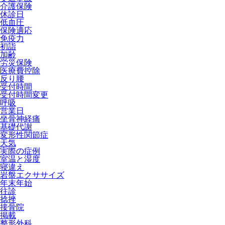
介護保険
休診日
低血圧
保険適応
免疫力
初詣
加齢
労災保険
医療費控除
反り腰
受付時間
受付時間変更
呼吸
営業日
坐骨神経痛
基礎代謝
変形性関節症
天気
実際の症例
室温と湿度
寝違え
岩盤エクササイズ
年末年始
往診
捻挫
接骨院
掲載
整形外科