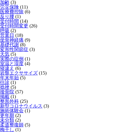
加齢
(3)
労災保険
(11)
医療費控除
(6)
反り腰
(1)
受付時間
(14)
受付時間変更
(26)
呼吸
(2)
営業日
(18)
坐骨神経痛
(9)
基礎代謝
(8)
変形性関節症
(3)
天気
(5)
実際の症例
(1)
室温と湿度
(4)
寝違え
(6)
岩盤エクササイズ
(15)
年末年始
(5)
往診
(1)
捻挫
(5)
接骨院
(57)
掲載
(1)
整形外科
(25)
新型コロナウイルス
(3)
施術体験会
(1)
更年期
(2)
未分類
(2)
柔道整復師
(5)
梅干し
(1)