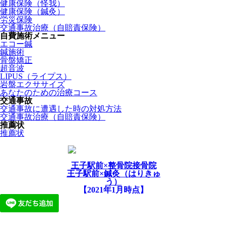
健康保険（怪我）
健康保険（鍼灸）
労災保険
交通事故治療（自賠責保険）
自費施術メニュー
エコー鍼
鍼施術
骨盤矯正
超音波
LIPUS（ライプス）
岩盤エクササイズ
あなたのための治療コース
交通事故
交通事故に遭遇した時の対処方法
交通事故治療（自賠責保険）
推薦状
推薦状
王子駅前×整骨院接骨院
王子駅前×鍼灸（はりきゅ
う）
【2021年1月時点】