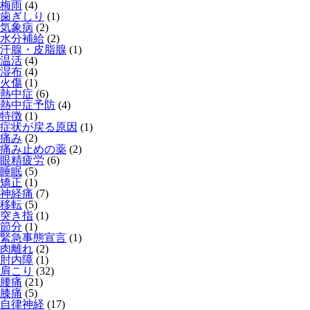
梅雨
(4)
歯ぎしり
(1)
気象病
(2)
水分補給
(2)
汗腺・皮脂腺
(1)
温活
(4)
湿布
(4)
火傷
(1)
熱中症
(6)
熱中症予防
(4)
特徴
(1)
症状が戻る原因
(1)
痛み
(2)
痛み止めの薬
(2)
眼精疲労
(6)
睡眠
(5)
矯正
(1)
神経痛
(7)
移転
(5)
突き指
(1)
節分
(1)
緊急事態宣言
(1)
肉離れ
(2)
肘内障
(1)
肩こり
(32)
腰痛
(21)
膝痛
(5)
自律神経
(17)