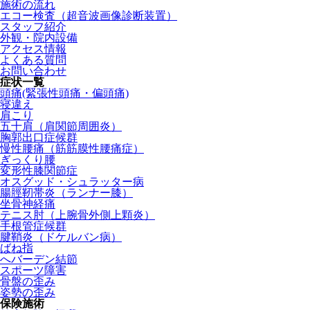
施術の流れ
エコー検査（超音波画像診断装置）
スタッフ紹介
外観・院内設備
アクセス情報
よくある質問
お問い合わせ
症状一覧
頭痛(緊張性頭痛・偏頭痛)
寝違え
肩こり
五十肩（肩関節周囲炎）
胸郭出口症候群
慢性腰痛（筋筋膜性腰痛症）
ぎっくり腰
変形性膝関節症
オスグッド・シュラッター病
腸脛靭帯炎（ランナー膝）
坐骨神経痛
テニス肘（上腕骨外側上顆炎）
手根管症候群
腱鞘炎（ドケルバン病）
ばね指
へバーデン結節
スポーツ障害
骨盤の歪み
姿勢の歪み
保険施術