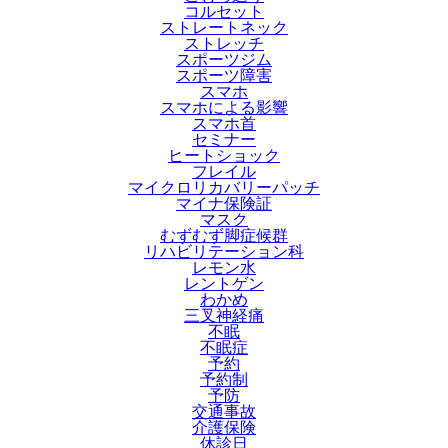
コルセット
ストレートネック
ストレッチ
スポーツジム
スポーツ障害
スマホ
スマホによる影響
スマホ首
セミナー
ヒートショック
フレイル
マイクロリカバリーパッチ
マイナ保険証
マスク
むずむず脚症候群
リハビリテーション科
レモン水
レントゲン
わかめ
三叉神経痛
不眠
不眠症
予約
予約制
予防
交通事故
介護保険
休診日