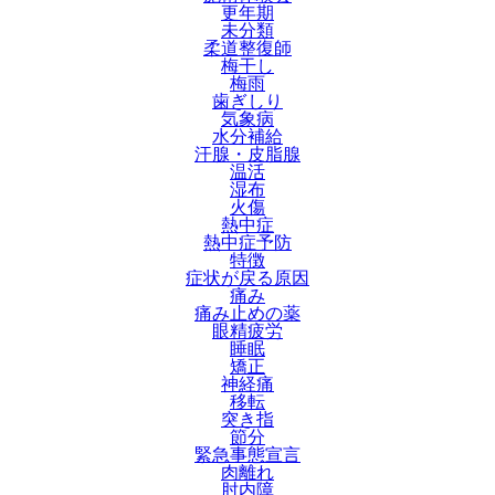
更年期
未分類
柔道整復師
梅干し
梅雨
歯ぎしり
気象病
水分補給
汗腺・皮脂腺
温活
湿布
火傷
熱中症
熱中症予防
特徴
症状が戻る原因
痛み
痛み止めの薬
眼精疲労
睡眠
矯正
神経痛
移転
突き指
節分
緊急事態宣言
肉離れ
肘内障