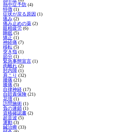
熱中症予防
(4)
特徴
(1)
症状が戻る原因
(1)
痛み
(2)
痛み止めの薬
(2)
眼精疲労
(6)
睡眠
(5)
矯正
(1)
神経痛
(7)
移転
(5)
突き指
(1)
節分
(1)
緊急事態宣言
(1)
肉離れ
(2)
肘内障
(1)
肩こり
(32)
腰痛
(21)
膝痛
(5)
自律神経
(17)
自賠責保険
(21)
花壇
(1)
訪問施術
(1)
負の連鎖
(1)
資格確認書
(2)
超音波
(5)
運動
(3)
鍼治療
(33)
鍼灸
(8)