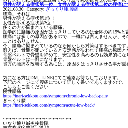
男性が訴える症状第一位、女性が訴える症状第二位の腰痛に
2021.08.30 | Category:
ぎっくり腰
,
腰痛
腰痛。それは
男性が訴える症状第1位！
女性が訴える症状第2位！
多くの方が悩まれている腰痛。
医学的に腰痛の原因がはっきりしているのは全体の約15%と
腰痛には多くの原因があるので、一概には言えませんが、そ
ことはありません。
今、腰痛に悩まれているのなら何かしら対策はするべきです
例えば、骨盤が開いていると安定感が失われて腰痛の原因と
骨盤ベルトで骨盤を締めて、安定性を高めるのも効果的にな
骨盤ベルトは一例になります。
貴方の腰痛を改善する為には、原因をはっきりさせる事が重
気になる方はDM、LINEにてご連絡お待ちしております。
下記のページにて腰痛について詳しく書いてありますので、
こちらもご覧ください
慢性腰痛
https://inari-sekkotu.com/symptom/chronic-low-back-pain/
ぎっくり腰
https://inari-sekkotu.com/symptom/acute-low-back/
~•~•~•~•~•~•~•~•~•~•~•~•~•~•~•
~•
いなり通り鍼灸接骨院
東京都北区豊島1-35-19