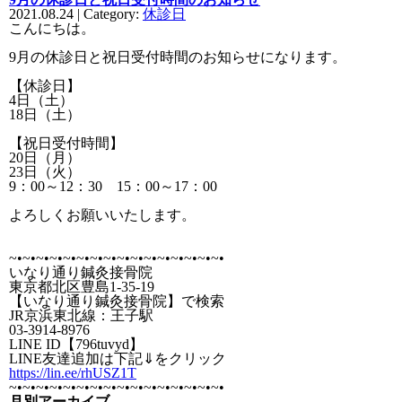
2021.08.24 | Category:
休診日
こんにちは。
9月の休診日と祝日受付時間のお知らせになります。
【休診日】
4日（土）
18日（土）
【祝日受付時間】
20日（月）
23日（火）
9：00～12：30 15：00～17：00
よろしくお願いいたします。
~•~•~•~•~•~•~•~•~•~•~•~•~•~•~•
~•
いなり通り鍼灸接骨院
東京都北区豊島1-35-19
【いなり通り鍼灸接骨院】で検索
JR京浜東北線：王子駅
03-3914-8976
LINE ID【796tuvyd】
LINE友達追加は下記⇓をクリック
https://lin.ee/rhUSZ1T
~•~•~•~•~•~•~•~•~•~•~•~•~•~•~•
~•
月別アーカイブ