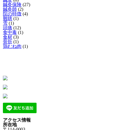
鍼灸保険
(27)
鍼灸師
(2)
院の特徴
(4)
難聴
(1)
雪
(1)
頭痛
(12)
食中毒
(1)
食材
(3)
骨折
(1)
鶏むね肉
(1)
アクセス情報
所在地
〒114-0003