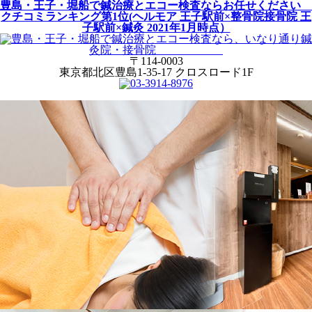
豊島・王子・堀船で鍼治療とエコー検査ならお任せください
クチコミランキング第1位(ヘルモア 王子駅前×整骨院接骨院 王
子駅前×鍼灸 2021年1月時点）
〒114-0003
東京都北区豊島1-35-17 クロスロード1F