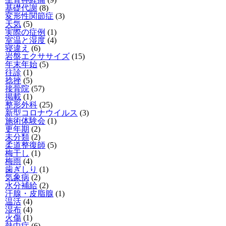
基礎代謝
(8)
変形性関節症
(3)
天気
(5)
実際の症例
(1)
室温と湿度
(4)
寝違え
(6)
岩盤エクササイズ
(15)
年末年始
(5)
往診
(1)
捻挫
(5)
接骨院
(57)
掲載
(1)
整形外科
(25)
新型コロナウイルス
(3)
施術体験会
(1)
更年期
(2)
未分類
(2)
柔道整復師
(5)
梅干し
(1)
梅雨
(4)
歯ぎしり
(1)
気象病
(2)
水分補給
(2)
汗腺・皮脂腺
(1)
温活
(4)
湿布
(4)
火傷
(1)
熱中症
(6)