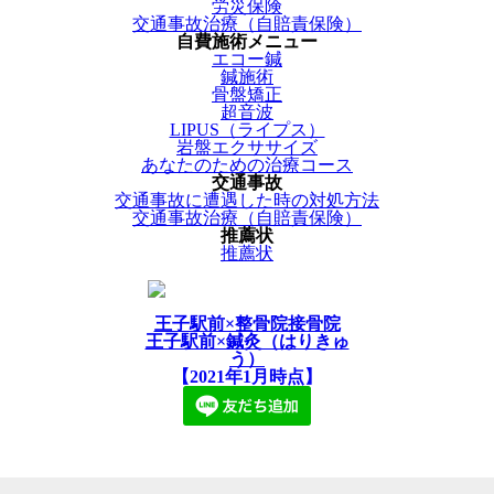
労災保険
交通事故治療（自賠責保険）
自費施術メニュー
エコー鍼
鍼施術
骨盤矯正
超音波
LIPUS（ライプス）
岩盤エクササイズ
あなたのための治療コース
交通事故
交通事故に遭遇した時の対処方法
交通事故治療（自賠責保険）
推薦状
推薦状
王子駅前×整骨院接骨院
王子駅前×鍼灸（はりきゅ
う）
【2021年1月時点】