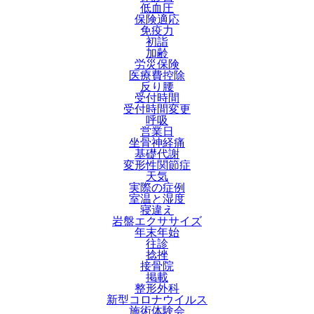
低血圧
保険適応
免疫力
初詣
加齢
労災保険
医療費控除
反り腰
受付時間
受付時間変更
呼吸
営業日
坐骨神経痛
基礎代謝
変形性関節症
天気
実際の症例
室温と湿度
寝違え
岩盤エクササイズ
年末年始
往診
捻挫
接骨院
掲載
整形外科
新型コロナウイルス
施術体験会