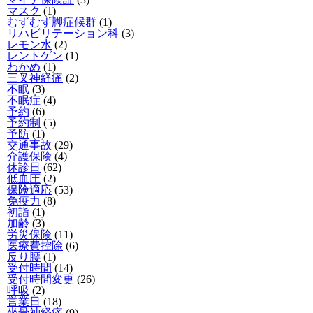
マスク
(1)
むずむず脚症候群
(1)
リハビリテーション科
(3)
レモン水
(2)
レントゲン
(1)
わかめ
(1)
三叉神経痛
(2)
不眠
(3)
不眠症
(4)
予約
(6)
予約制
(5)
予防
(1)
交通事故
(29)
介護保険
(4)
休診日
(62)
低血圧
(2)
保険適応
(53)
免疫力
(8)
初詣
(1)
加齢
(3)
労災保険
(11)
医療費控除
(6)
反り腰
(1)
受付時間
(14)
受付時間変更
(26)
呼吸
(2)
営業日
(18)
坐骨神経痛
(9)