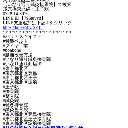
【いなり通り鍼灸接骨院】で検索
JR京浜東北線：王子駅
03-3914-8976
LINE ID【796tuvyd】
LINE友達追加は下記⇓をクリック
https://lin.ee/rhUSZ1T
~•~•~•~•~•~•~•~•~•~•~•~•~•~•~•
~•
#バリアスツイスト
#骨盤ベルト
#ダイヤ工業
#bonbone
#腰痛改善方法
#いなり通り鍼灸接骨院
#いなり通り商店街
#東京都北区
#東京都北区豊島
#東京都北区王子
#東京都北区堀船
#王子駅
#接骨院
#整骨院
#鍼灸院
#鍼灸接骨院
#鍼灸整骨院
#東京都北区豊島接骨院
#東京都北区王子接骨院
#東京都北区堀船接骨院
9月の休診日と祝日受付時間のお知らせ