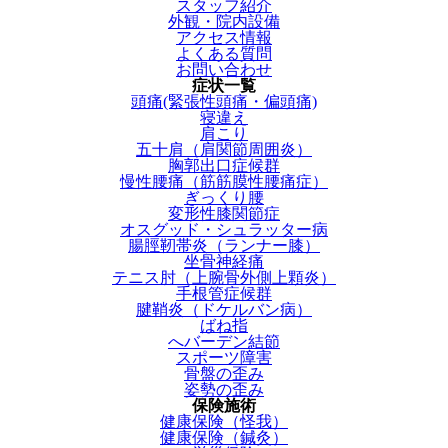
スタッフ紹介
外観・院内設備
アクセス情報
よくある質問
お問い合わせ
症状一覧
頭痛(緊張性頭痛・偏頭痛)
寝違え
肩こり
五十肩（肩関節周囲炎）
胸郭出口症候群
慢性腰痛（筋筋膜性腰痛症）
ぎっくり腰
変形性膝関節症
オスグッド・シュラッター病
腸脛靭帯炎（ランナー膝）
坐骨神経痛
テニス肘（上腕骨外側上顆炎）
手根管症候群
腱鞘炎（ドケルバン病）
ばね指
へバーデン結節
スポーツ障害
骨盤の歪み
姿勢の歪み
保険施術
健康保険（怪我）
健康保険（鍼灸）