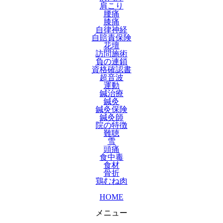
肩こり
腰痛
膝痛
自律神経
自賠責保険
花壇
訪問施術
負の連鎖
資格確認書
超音波
運動
鍼治療
鍼灸
鍼灸保険
鍼灸師
院の特徴
難聴
雪
頭痛
食中毒
食材
骨折
鶏むね肉
HOME
メニュー