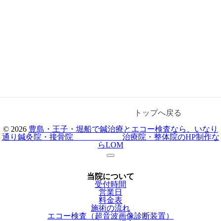
トップへ戻る
© 2026
豊島・王子・堀船で鍼治療とエコー検査なら、いなり
通り鍼灸院・接骨院
治療院・整体院のHP制作な
らLOM
当院について
受付時間
営業日
料金表
施術の流れ
エコー検査（超音波画像診断装置）