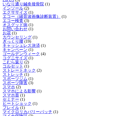
いなり通り鍼灸接骨院
(1)
インソール
(2)
エクササイズ
(1)
エコー（緒音波画像診断装置）
(1)
エコー検査
(3)
オスグッド病
(1)
お問い合わせ
(1)
お花
(1)
カウンセリング
(1)
ぎっくり腰
(19)
キャッシュレス決済
(1)
キャンペーン
(1)
ゴールデンウィーク
(4)
コグニサイズ
(1)
こむら返り
(2)
コルセット
(1)
ストレートネック
(2)
ストレッチ
(1)
スポーツジム
(1)
スポーツ障害
(3)
スマホ
(2)
スマホによる影響
(1)
スマホ首
(1)
セミナー
(1)
ヒートショック
(1)
フレイル
(1)
マイクロリカバリーパッチ
(1)
マイナ保険証
(3)