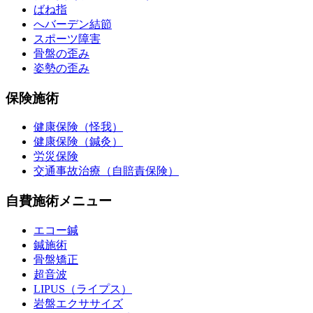
ばね指
へバーデン結節
スポーツ障害
骨盤の歪み
姿勢の歪み
保険施術
健康保険（怪我）
健康保険（鍼灸）
労災保険
交通事故治療（自賠責保険）
自費施術メニュー
エコー鍼
鍼施術
骨盤矯正
超音波
LIPUS（ライプス）
岩盤エクササイズ