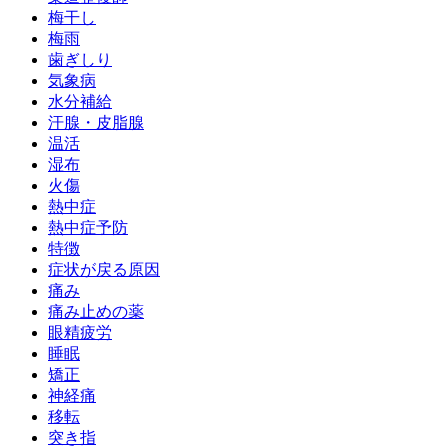
梅干し
梅雨
歯ぎしり
気象病
水分補給
汗腺・皮脂腺
温活
湿布
火傷
熱中症
熱中症予防
特徴
症状が戻る原因
痛み
痛み止めの薬
眼精疲労
睡眠
矯正
神経痛
移転
突き指