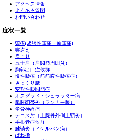
アクセス情報
よくある質問
お問い合わせ
症状一覧
頭痛(緊張性頭痛・偏頭痛)
寝違え
肩こり
五十肩（肩関節周囲炎）
胸郭出口症候群
慢性腰痛（筋筋膜性腰痛症）
ぎっくり腰
変形性膝関節症
オスグッド・シュラッター病
腸脛靭帯炎（ランナー膝）
坐骨神経痛
テニス肘（上腕骨外側上顆炎）
手根管症候群
腱鞘炎（ドケルバン病）
ばね指