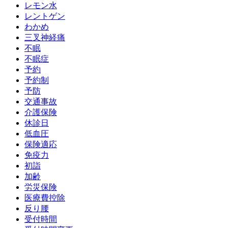
レモン水
レントゲン
わかめ
三叉神経痛
不眠
不眠症
予約
予約制
予防
交通事故
介護保険
休診日
低血圧
保険適応
免疫力
初詣
加齢
労災保険
医療費控除
反り腰
受付時間