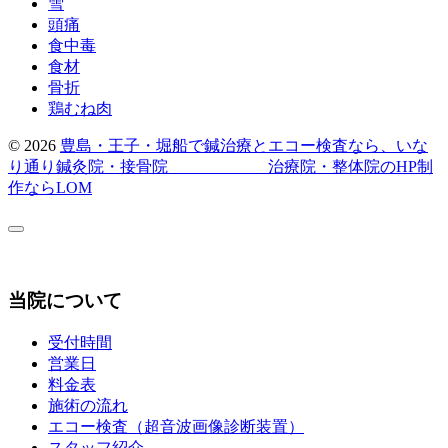
雪
頭痛
食中毒
食材
骨折
鶏むね肉
© 2026
豊島・王子・堀船で鍼治療とエコー検査なら、いな
り通り鍼灸院・接骨院
治療院・整体院のHP制
作ならLOM
当院について
受付時間
営業日
料金表
施術の流れ
エコー検査（超音波画像診断装置）
スタッフ紹介