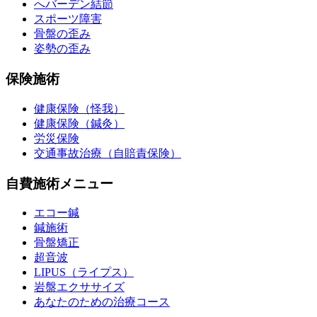
へバーデン結節
スポーツ障害
骨盤の歪み
姿勢の歪み
保険施術
健康保険（怪我）
健康保険（鍼灸）
労災保険
交通事故治療（自賠責保険）
自費施術メニュー
エコー鍼
鍼施術
骨盤矯正
超音波
LIPUS（ライプス）
岩盤エクササイズ
あなたのための治療コース