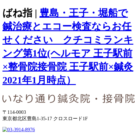
ばね指 |
豊島・王子・堀船で
鍼治療とエコー検査ならお任
せください クチコミランキ
ング第1位(ヘルモア 王子駅前
×整骨院接骨院 王子駅前×鍼灸
2021年1月時点）
〒114-0003
東京都北区豊島1-35-17 クロスロード1F