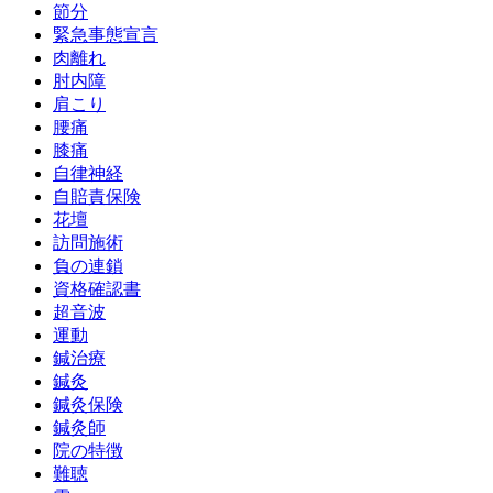
節分
緊急事態宣言
肉離れ
肘内障
肩こり
腰痛
膝痛
自律神経
自賠責保険
花壇
訪問施術
負の連鎖
資格確認書
超音波
運動
鍼治療
鍼灸
鍼灸保険
鍼灸師
院の特徴
難聴