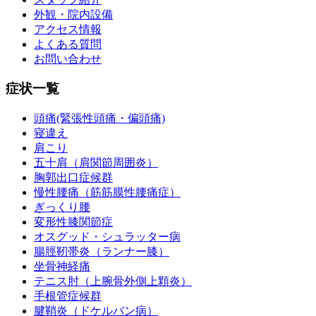
外観・院内設備
アクセス情報
よくある質問
お問い合わせ
症状一覧
頭痛(緊張性頭痛・偏頭痛)
寝違え
肩こり
五十肩（肩関節周囲炎）
胸郭出口症候群
慢性腰痛（筋筋膜性腰痛症）
ぎっくり腰
変形性膝関節症
オスグッド・シュラッター病
腸脛靭帯炎（ランナー膝）
坐骨神経痛
テニス肘（上腕骨外側上顆炎）
手根管症候群
腱鞘炎（ドケルバン病）