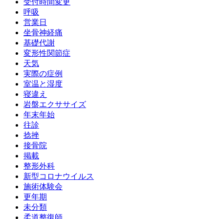
受付時間変更
呼吸
営業日
坐骨神経痛
基礎代謝
変形性関節症
天気
実際の症例
室温と湿度
寝違え
岩盤エクササイズ
年末年始
往診
捻挫
接骨院
掲載
整形外科
新型コロナウイルス
施術体験会
更年期
未分類
柔道整復師