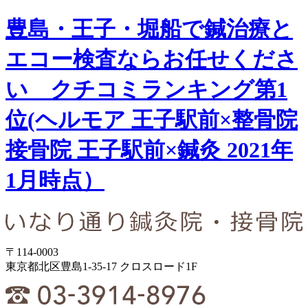
豊島・王子・堀船で鍼治療と
エコー検査ならお任せくださ
い クチコミランキング第1
位(ヘルモア 王子駅前×整骨院
接骨院 王子駅前×鍼灸 2021年
1月時点）
〒114-0003
東京都北区豊島1-35-17 クロスロード1F