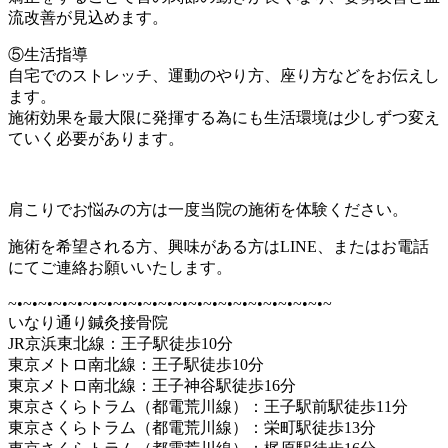
流改善が見込めます。
⑤生活指導
自宅でのストレッチ、運動のやり方、座り方などをお伝えし
ます。
施術効果を最大限に発揮する為にも生活環境は少しずつ変え
ていく必要があります。
肩こりでお悩みの方は一度当院の施術を体験ください。
施術を希望される方、興味がある方はLINE、またはお電話
にてご連絡お願いいたします。
~•~•~•~•~•~•~•~•~•~•~•~•~•~•~•~•~•~•~•~•~•~
いなり通り鍼灸接骨院
JR京浜東北線：王子駅徒歩10分
東京メトロ南北線：王子駅徒歩10分
東京メトロ南北線：王子神谷駅徒歩16分
東京さくらトラム（都電荒川線）：王子駅前駅徒歩11分
東京さくらトラム（都電荒川線）：栄町駅徒歩13分