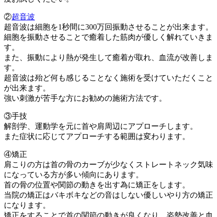
②
超音波
超音波は細胞を1秒間に300万回振動させることが出来ます。
細胞を振動させることで癒着した筋肉が優しく解れていきま
す。
また、振動により熱が発生して癒着が取れ、血流が改善しま
す。
超音波は殆ど何も感じることなく施術を受けていただくこと
が出来ます。
強い刺激が苦手な方にお勧めの施術方法です。
③手技
解剖学、運動学を元に首や肩周辺にアプローチします。
また症状に応じてアプローチする範囲は変わります。
④矯正
肩こりの方は首の骨のカーブが少なくストレートネック気味
になっている方が多い傾向にあります。
首の骨の位置や関節の動きを出す為に矯正をします。
当院の矯正はバキボキなどの音はしない優しいやり方の矯正
になります。
矯正をすることで首の関節の動きが良くなり、姿勢改善と血