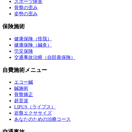
スポーツ障害
骨盤の歪み
姿勢の歪み
保険施術
健康保険（怪我）
健康保険（鍼灸）
労災保険
交通事故治療（自賠責保険）
自費施術メニュー
エコー鍼
鍼施術
骨盤矯正
超音波
LIPUS（ライプス）
岩盤エクササイズ
あなたのための治療コース
交通事故