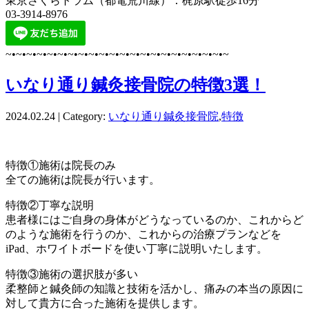
東京さくらトラム（都電荒川線）：梶原駅徒歩16分
03-3914-8976
~•~•~•~•~•~•~•~•~•~•~•~•~•~•~•~•~•~•~•~•~•~
いなり通り鍼灸接骨院の特徴3選！
2024.02.24 | Category:
いなり通り鍼灸接骨院
,
特徴
特徴①施術は院長のみ
全ての施術は院長が行います。
特徴②丁寧な説明
患者様にはご自身の身体がどうなっているのか、これからど
のような施術を行うのか、これからの治療プランなどを
iPad、ホワイトボードを使い丁寧に説明いたします。
特徴③施術の選択肢が多い
柔整師と鍼灸師の知識と技術を活かし、痛みの本当の原因に
対して貴方に合った施術を提供します。