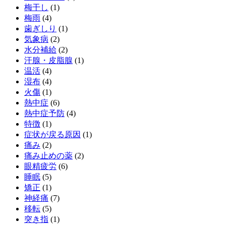
梅干し
(1)
梅雨
(4)
歯ぎしり
(1)
気象病
(2)
水分補給
(2)
汗腺・皮脂腺
(1)
温活
(4)
湿布
(4)
火傷
(1)
熱中症
(6)
熱中症予防
(4)
特徴
(1)
症状が戻る原因
(1)
痛み
(2)
痛み止めの薬
(2)
眼精疲労
(6)
睡眠
(5)
矯正
(1)
神経痛
(7)
移転
(5)
突き指
(1)