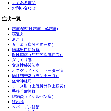
よくある質問
お問い合わせ
症状一覧
頭痛(緊張性頭痛・偏頭痛)
寝違え
肩こり
五十肩（肩関節周囲炎）
胸郭出口症候群
慢性腰痛（筋筋膜性腰痛症）
ぎっくり腰
変形性膝関節症
オスグッド・シュラッター病
腸脛靭帯炎（ランナー膝）
坐骨神経痛
テニス肘（上腕骨外側上顆炎）
手根管症候群
腱鞘炎（ドケルバン病）
ばね指
へバーデン結節