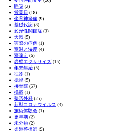
受付時間変更
(26)
呼吸
(2)
営業日
(18)
坐骨神経痛
(9)
基礎代謝
(8)
変形性関節症
(3)
天気
(5)
実際の症例
(1)
室温と湿度
(4)
寝違え
(6)
岩盤エクササイズ
(15)
年末年始
(5)
往診
(1)
捻挫
(5)
接骨院
(57)
掲載
(1)
整形外科
(25)
新型コロナウイルス
(3)
施術体験会
(1)
更年期
(2)
未分類
(2)
柔道整復師
(5)