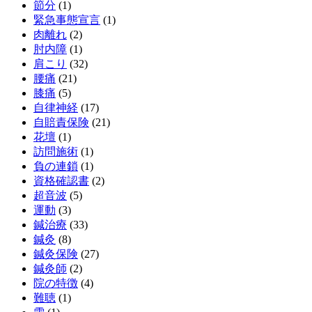
節分
(1)
緊急事態宣言
(1)
肉離れ
(2)
肘内障
(1)
肩こり
(32)
腰痛
(21)
膝痛
(5)
自律神経
(17)
自賠責保険
(21)
花壇
(1)
訪問施術
(1)
負の連鎖
(1)
資格確認書
(2)
超音波
(5)
運動
(3)
鍼治療
(33)
鍼灸
(8)
鍼灸保険
(27)
鍼灸師
(2)
院の特徴
(4)
難聴
(1)