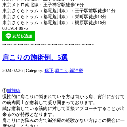
東京メトロ南北線：王子神谷駅徒歩16分
東京さくらトラム（都電荒川線）：王子駅前駅徒歩11分
東京さくらトラム（都電荒川線）：栄町駅徒歩13分
東京さくらトラム（都電荒川線）：梶原駅徒歩16分
03-3914-8976
~•~•~•~•~•~•~•~•~•~•~•~•~•~•~•~•~•~•~•~•~•~
肩こりの施術例、5選
2024.02.26 | Category:
矯正
,
肩こり
,
鍼治療
①
鍼施術
慢性的に肩こりに悩まれている方は首から肩、背部にかけて
の筋肉同士が癒着して凝り固まっております。
鍼は癒着している筋肉に対して直接アプローチすることが出
来るのが特徴となります。
肩こりにお悩みの方で鍼治療の経験がない方はこの機会に一
度お試しください。