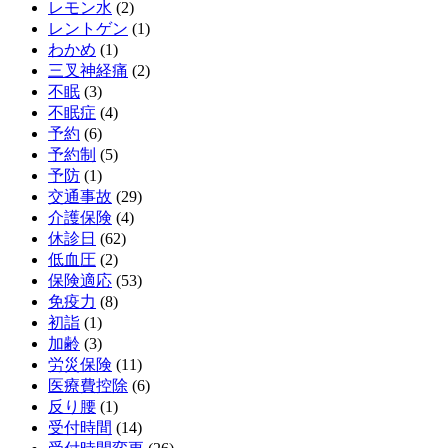
レモン水
(2)
レントゲン
(1)
わかめ
(1)
三叉神経痛
(2)
不眠
(3)
不眠症
(4)
予約
(6)
予約制
(5)
予防
(1)
交通事故
(29)
介護保険
(4)
休診日
(62)
低血圧
(2)
保険適応
(53)
免疫力
(8)
初詣
(1)
加齢
(3)
労災保険
(11)
医療費控除
(6)
反り腰
(1)
受付時間
(14)