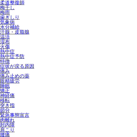
柔道整復師
梅干し
梅雨
歯ぎしり
気象病
水分補給
汗腺・皮脂腺
温活
湿布
火傷
熱中症
熱中症予防
特徴
症状が戻る原因
痛み
痛み止めの薬
眼精疲労
睡眠
矯正
神経痛
移転
突き指
節分
緊急事態宣言
肉離れ
肘内障
肩こり
腰痛