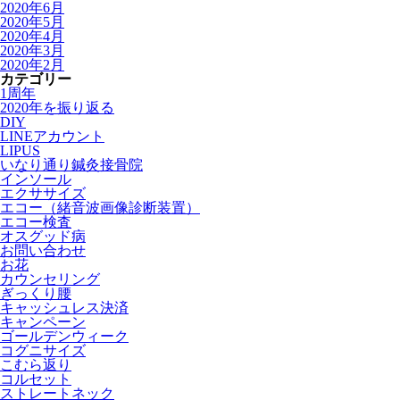
2020年6月
2020年5月
2020年4月
2020年3月
2020年2月
カテゴリー
1周年
2020年を振り返る
DIY
LINEアカウント
LIPUS
いなり通り鍼灸接骨院
インソール
エクササイズ
エコー（緒音波画像診断装置）
エコー検査
オスグッド病
お問い合わせ
お花
カウンセリング
ぎっくり腰
キャッシュレス決済
キャンペーン
ゴールデンウィーク
コグニサイズ
こむら返り
コルセット
ストレートネック