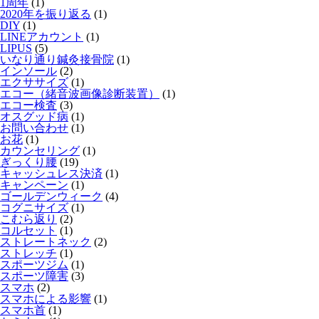
1周年
(1)
2020年を振り返る
(1)
DIY
(1)
LINEアカウント
(1)
LIPUS
(5)
いなり通り鍼灸接骨院
(1)
インソール
(2)
エクササイズ
(1)
エコー（緒音波画像診断装置）
(1)
エコー検査
(3)
オスグッド病
(1)
お問い合わせ
(1)
お花
(1)
カウンセリング
(1)
ぎっくり腰
(19)
キャッシュレス決済
(1)
キャンペーン
(1)
ゴールデンウィーク
(4)
コグニサイズ
(1)
こむら返り
(2)
コルセット
(1)
ストレートネック
(2)
ストレッチ
(1)
スポーツジム
(1)
スポーツ障害
(3)
スマホ
(2)
スマホによる影響
(1)
スマホ首
(1)