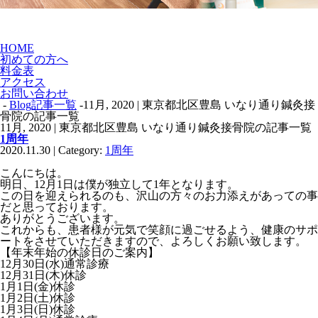
HOME
初めての方へ
料金表
アクセス
お問い合わせ
-
Blog記事一覧
-11月, 2020 | 東京都北区豊島 いなり通り鍼灸接
骨院の記事一覧
11月, 2020 | 東京都北区豊島 いなり通り鍼灸接骨院の記事一覧
1周年
2020.11.30 | Category:
1周年
こんにちは。
明日、12月1日は僕が独立して1年となります。
この日を迎えられるのも、沢山の方々のお力添えがあっての事
だと思っております。
ありがとうございます。
これからも、患者様が元気で笑顔に過ごせるよう、健康のサポ
ートをさせていただきますので、よろしくお願い致します。
【年末年始の休診日のご案内】
12月30日(水)通常診療
12月31日(木)休診
1月1日(金)休診
1月2日(土)休診
1月3日(日)休診