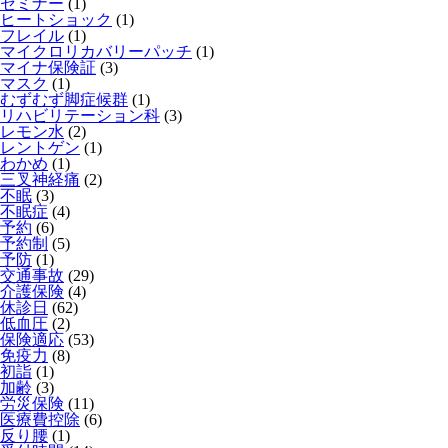
セミナー
(1)
ヒートショック
(1)
フレイル
(1)
マイクロリカバリーパッチ
(1)
マイナ保険証
(3)
マスク
(1)
むずむず脚症候群
(1)
リハビリテーション科
(3)
レモン水
(2)
レントゲン
(1)
わかめ
(1)
三叉神経痛
(2)
不眠
(3)
不眠症
(4)
予約
(6)
予約制
(5)
予防
(1)
交通事故
(29)
介護保険
(4)
休診日
(62)
低血圧
(2)
保険適応
(53)
免疫力
(8)
初詣
(1)
加齢
(3)
労災保険
(11)
医療費控除
(6)
反り腰
(1)