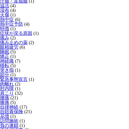
汗腺・皮脂腺
(1)
温活
(4)
湿布
(4)
火傷
(1)
熱中症
(6)
熱中症予防
(4)
特徴
(1)
症状が戻る原因
(1)
痛み
(2)
痛み止めの薬
(2)
眼精疲労
(6)
睡眠
(5)
矯正
(1)
神経痛
(7)
移転
(5)
突き指
(1)
節分
(1)
緊急事態宣言
(1)
肉離れ
(2)
肘内障
(1)
肩こり
(32)
腰痛
(21)
膝痛
(5)
自律神経
(17)
自賠責保険
(21)
花壇
(1)
訪問施術
(1)
負の連鎖
(1)