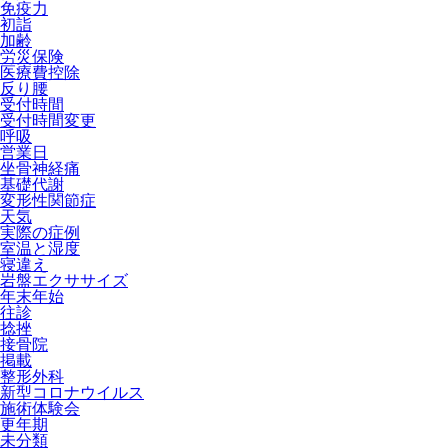
免疫力
初詣
加齢
労災保険
医療費控除
反り腰
受付時間
受付時間変更
呼吸
営業日
坐骨神経痛
基礎代謝
変形性関節症
天気
実際の症例
室温と湿度
寝違え
岩盤エクササイズ
年末年始
往診
捻挫
接骨院
掲載
整形外科
新型コロナウイルス
施術体験会
更年期
未分類