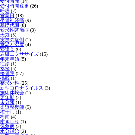
受付時間
(14)
受付時間変更
(26)
呼吸
(2)
営業日
(18)
坐骨神経痛
(9)
基礎代謝
(8)
変形性関節症
(3)
天気
(5)
実際の症例
(1)
室温と湿度
(4)
寝違え
(6)
岩盤エクササイズ
(15)
年末年始
(5)
往診
(1)
捻挫
(5)
接骨院
(57)
掲載
(1)
整形外科
(25)
新型コロナウイルス
(3)
施術体験会
(1)
更年期
(2)
未分類
(1)
柔道整復師
(5)
梅干し
(1)
梅雨
(4)
歯ぎしり
(1)
気象病
(2)
水分補給
(2)