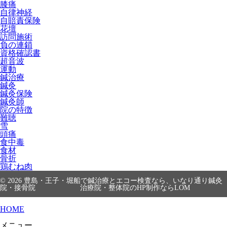
膝痛
自律神経
自賠責保険
花壇
訪問施術
負の連鎖
資格確認書
超音波
運動
鍼治療
鍼灸
鍼灸保険
鍼灸師
院の特徴
難聴
雪
頭痛
食中毒
食材
骨折
鶏むね肉
© 2026
豊島・王子・堀船で鍼治療とエコー検査なら、いなり通り鍼灸
院・接骨院
治療院・整体院のHP制作ならLOM
HOME
メニュー