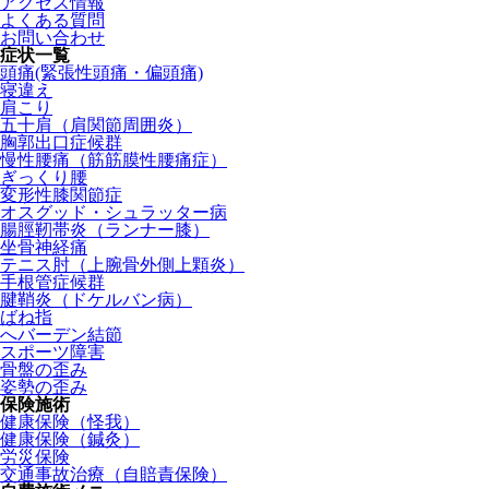
アクセス情報
よくある質問
お問い合わせ
症状一覧
頭痛(緊張性頭痛・偏頭痛)
寝違え
肩こり
五十肩（肩関節周囲炎）
胸郭出口症候群
慢性腰痛（筋筋膜性腰痛症）
ぎっくり腰
変形性膝関節症
オスグッド・シュラッター病
腸脛靭帯炎（ランナー膝）
坐骨神経痛
テニス肘（上腕骨外側上顆炎）
手根管症候群
腱鞘炎（ドケルバン病）
ばね指
へバーデン結節
スポーツ障害
骨盤の歪み
姿勢の歪み
保険施術
健康保険（怪我）
健康保険（鍼灸）
労災保険
交通事故治療（自賠責保険）