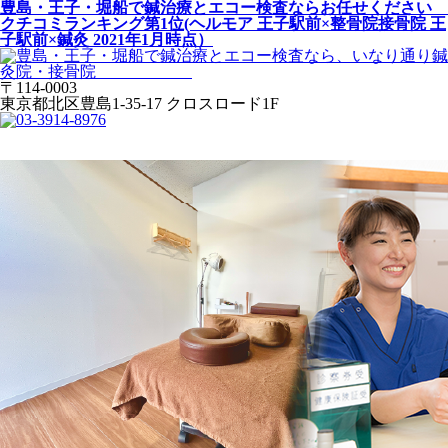
豊島・王子・堀船で鍼治療とエコー検査ならお任せください
クチコミランキング第1位(ヘルモア 王子駅前×整骨院接骨院 王
子駅前×鍼灸 2021年1月時点）
〒114-0003
東京都北区豊島1-35-17 クロスロード1F