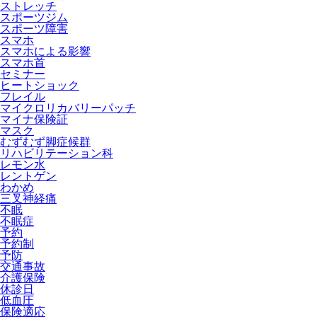
ストレッチ
スポーツジム
スポーツ障害
スマホ
スマホによる影響
スマホ首
セミナー
ヒートショック
フレイル
マイクロリカバリーパッチ
マイナ保険証
マスク
むずむず脚症候群
リハビリテーション科
レモン水
レントゲン
わかめ
三叉神経痛
不眠
不眠症
予約
予約制
予防
交通事故
介護保険
休診日
低血圧
保険適応