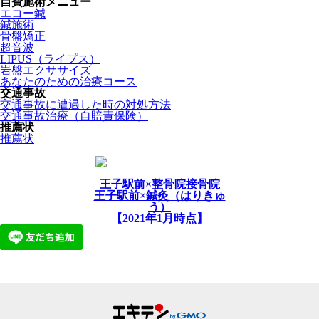
自費施術メニュー
エコー鍼
鍼施術
骨盤矯正
超音波
LIPUS（ライプス）
岩盤エクササイズ
あなたのための治療コース
交通事故
交通事故に遭遇した時の対処方法
交通事故治療（自賠責保険）
推薦状
推薦状
王子駅前×整骨院接骨院
王子駅前×鍼灸（はりきゅ
う）
【2021年1月時点】