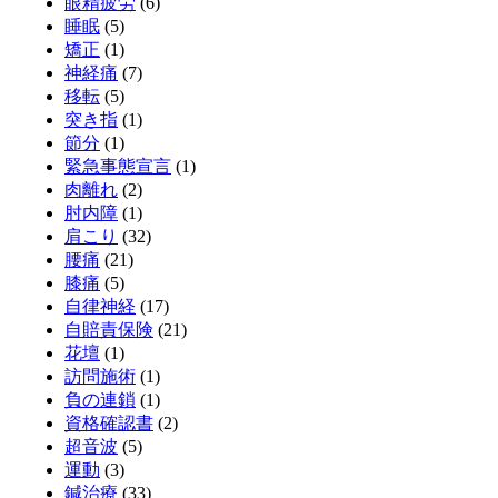
眼精疲労
(6)
睡眠
(5)
矯正
(1)
神経痛
(7)
移転
(5)
突き指
(1)
節分
(1)
緊急事態宣言
(1)
肉離れ
(2)
肘内障
(1)
肩こり
(32)
腰痛
(21)
膝痛
(5)
自律神経
(17)
自賠責保険
(21)
花壇
(1)
訪問施術
(1)
負の連鎖
(1)
資格確認書
(2)
超音波
(5)
運動
(3)
鍼治療
(33)