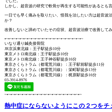
でした。
しかし、超音波の研究で軟骨が再生する可能性があるとも
一日でも早く痛みを取りたい、怪我を治したい方は超音波
か？
改善しないと諦めていたその症状、超音波治療で改善して
•~•~•~•~•~•~•~•~•~•~•~•~•~•~•~•~•~•~•~•~•~
いなり通り鍼灸接骨院
JR京浜東北線：王子駅徒歩10分
東京メトロ南北線：王子駅徒歩10分
東京メトロ南北線：王子神谷駅徒歩16分
東京さくらトラム（都電荒川線）：王子駅前駅徒歩11分
東京さくらトラム（都電荒川線）：栄町駅徒歩13分
東京さくらトラム（都電荒川線）：梶原駅徒歩16分
03-3914-8976
~•~•~•~•~•~•~•~•~•~•~•~•~•~•~•~•~•~•~•~•~
熱中症にならないようにこの２つをチ