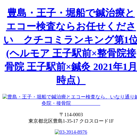
豊島・王子・堀船で鍼治療と
エコー検査ならお任せくださ
い クチコミランキング第1
(ヘルモア 王子駅前×整骨院接
骨院 王子駅前×鍼灸 2021年1
時点）
〒114-0003
東京都北区豊島1-35-17 クロスロード1F