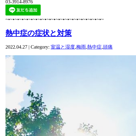
03-3914-8976
~•~•~•~•~•~•~•~•~•~•~•~•~•~•~•~•~•~•~•~•~•~
熱中症の症状と対策
2022.04.27 | Category:
室温と湿度
,
梅雨
,
熱中症
,
頭痛