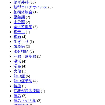
整形外科
(25)
新型コロナウイルス
(3)
施術体験会
(1)
更年期
(2)
未分類
(2)
柔道整復師
(5)
梅干し
(1)
梅雨
(4)
歯ぎしり
(1)
気象病
(2)
水分補給
(2)
汗腺・皮脂腺
(1)
温活
(4)
湿布
(4)
火傷
(1)
熱中症
(6)
熱中症予防
(4)
特徴
(1)
症状が戻る原因
(1)
痛み
(2)
痛み止めの薬
(2)