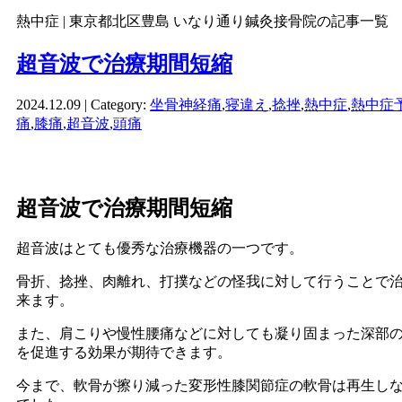
熱中症 | 東京都北区豊島 いなり通り鍼灸接骨院の記事一覧
超音波で治療期間短縮
2024.12.09 | Category:
坐骨神経痛
,
寝違え
,
捻挫
,
熱中症
,
熱中症
痛
,
膝痛
,
超音波
,
頭痛
超音波で治療期間短縮
超音波はとても優秀な治療機器の一つです。
骨折、捻挫、肉離れ、打撲などの怪我に対して行うことで
来ます。
また、肩こりや慢性腰痛などに対しても凝り固まった深部
を促進する効果が期待できます。
今まで、軟骨が擦り減った変形性膝関節症の軟骨は再生し