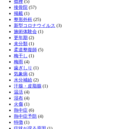
捻挫
(5)
接骨院
(57)
掲載
(1)
整形外科
(25)
新型コロナウイルス
(3)
施術体験会
(1)
更年期
(2)
未分類
(1)
柔道整復師
(5)
梅干し
(1)
梅雨
(4)
歯ぎしり
(1)
気象病
(2)
水分補給
(2)
汗腺・皮脂腺
(1)
温活
(4)
湿布
(4)
火傷
(1)
熱中症
(6)
熱中症予防
(4)
特徴
(1)
症状が戻る原因
(1)