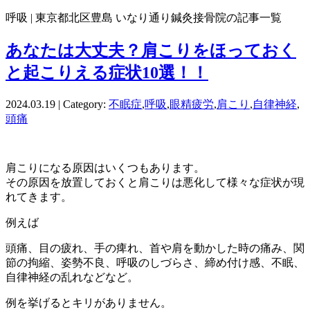
呼吸 | 東京都北区豊島 いなり通り鍼灸接骨院の記事一覧
あなたは大丈夫？肩こりをほっておく
と起こりえる症状10選！！
2024.03.19 | Category:
不眠症
,
呼吸
,
眼精疲労
,
肩こり
,
自律神経
,
頭痛
肩こりになる原因はいくつもあります。
その原因を放置しておくと肩こりは悪化して様々な症状が現
れてきます。
例えば
頭痛、目の疲れ、手の痺れ、首や肩を動かした時の痛み、関
節の拘縮、姿勢不良、呼吸のしづらさ、締め付け感、不眠、
自律神経の乱れなどなど。
例を挙げるとキリがありません。