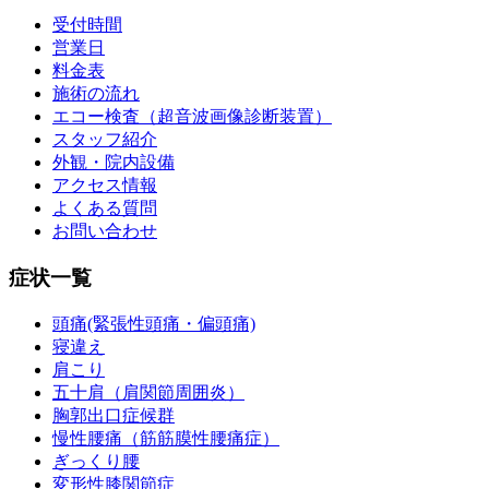
受付時間
営業日
料金表
施術の流れ
エコー検査（超音波画像診断装置）
スタッフ紹介
外観・院内設備
アクセス情報
よくある質問
お問い合わせ
症状一覧
頭痛(緊張性頭痛・偏頭痛)
寝違え
肩こり
五十肩（肩関節周囲炎）
胸郭出口症候群
慢性腰痛（筋筋膜性腰痛症）
ぎっくり腰
変形性膝関節症