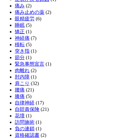
痛み
(2)
痛み止めの薬
(2)
眼精疲労
(6)
睡眠
(5)
矯正
(1)
神経痛
(7)
移転
(5)
突き指
(1)
節分
(1)
緊急事態宣言
(1)
肉離れ
(2)
肘内障
(1)
肩こり
(32)
腰痛
(21)
膝痛
(5)
自律神経
(17)
自賠責保険
(21)
花壇
(1)
訪問施術
(1)
負の連鎖
(1)
資格確認書
(2)