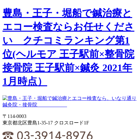
豊島・王子・堀船で鍼治療と
エコー検査ならお任せくださ
い クチコミランキング第1
位(ヘルモア 王子駅前×整骨院
接骨院 王子駅前×鍼灸 2021年
1月時点）
〒114-0003
東京都北区豊島1-35-17 クロスロード1F