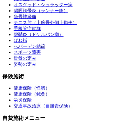
オスグッド・シュラッター病
腸脛靭帯炎（ランナー膝）
坐骨神経痛
テニス肘（上腕骨外側上顆炎）
手根管症候群
腱鞘炎（ドケルバン病）
ばね指
へバーデン結節
スポーツ障害
骨盤の歪み
姿勢の歪み
保険施術
健康保険（怪我）
健康保険（鍼灸）
労災保険
交通事故治療（自賠責保険）
自費施術メニュー