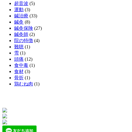
超音波
(5)
運動
(3)
鍼治療
(33)
鍼灸
(8)
鍼灸保険
(27)
鍼灸師
(2)
院の特徴
(4)
難聴
(1)
雪
(1)
頭痛
(12)
食中毒
(1)
食材
(3)
骨折
(1)
鶏むね肉
(1)