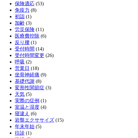
保険適応
(53)
免疫力
(8)
初詣
(1)
加齢
(3)
労災保険
(11)
医療費控除
(6)
反り腰
(1)
受付時間
(14)
受付時間変更
(26)
呼吸
(2)
営業日
(18)
坐骨神経痛
(9)
基礎代謝
(8)
変形性関節症
(3)
天気
(5)
実際の症例
(1)
室温と湿度
(4)
寝違え
(6)
岩盤エクササイズ
(15)
年末年始
(5)
往診
(1)