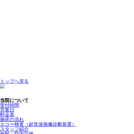
トップへ戻る
当院について
受付時間
営業日
料金表
施術の流れ
エコー検査（超音波画像診断装置）
スタッフ紹介
外観・院内設備