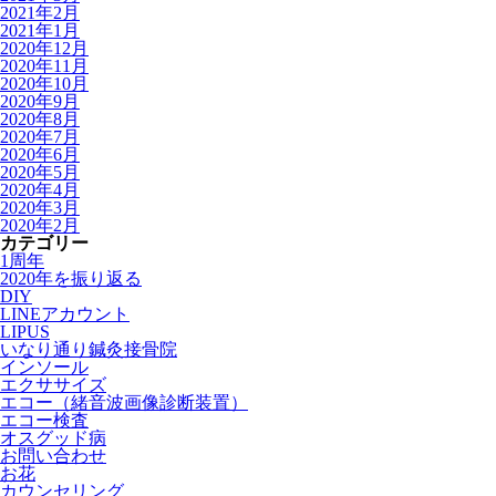
2021年2月
2021年1月
2020年12月
2020年11月
2020年10月
2020年9月
2020年8月
2020年7月
2020年6月
2020年5月
2020年4月
2020年3月
2020年2月
カテゴリー
1周年
2020年を振り返る
DIY
LINEアカウント
LIPUS
いなり通り鍼灸接骨院
インソール
エクササイズ
エコー（緒音波画像診断装置）
エコー検査
オスグッド病
お問い合わせ
お花
カウンセリング