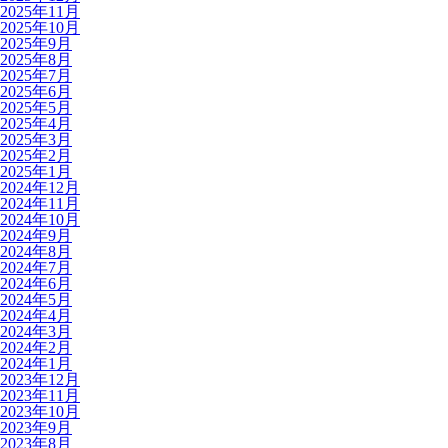
2025年11月
2025年10月
2025年9月
2025年8月
2025年7月
2025年6月
2025年5月
2025年4月
2025年3月
2025年2月
2025年1月
2024年12月
2024年11月
2024年10月
2024年9月
2024年8月
2024年7月
2024年6月
2024年5月
2024年4月
2024年3月
2024年2月
2024年1月
2023年12月
2023年11月
2023年10月
2023年9月
2023年8月