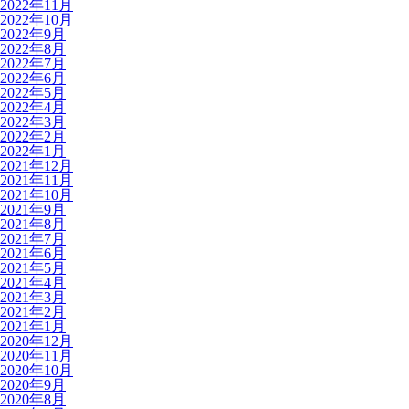
2022年11月
2022年10月
2022年9月
2022年8月
2022年7月
2022年6月
2022年5月
2022年4月
2022年3月
2022年2月
2022年1月
2021年12月
2021年11月
2021年10月
2021年9月
2021年8月
2021年7月
2021年6月
2021年5月
2021年4月
2021年3月
2021年2月
2021年1月
2020年12月
2020年11月
2020年10月
2020年9月
2020年8月