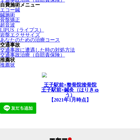
自費施術メニュー
エコー鍼
鍼施術
骨盤矯正
超音波
LIPUS（ライプス）
岩盤エクササイズ
あなたのための治療コース
交通事故
交通事故に遭遇した時の対処方法
交通事故治療（自賠責保険）
推薦状
推薦状
王子駅前×整骨院接骨院
王子駅前×鍼灸（はりきゅ
う）
【2021年1月時点】