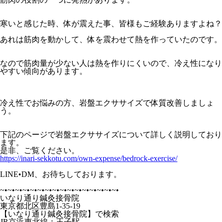
寒いと感じた時、体が震えた事、皆様もご経験ありますよね？
あれは筋肉を動かして、体を震わせて熱を作っていたのです。
なので筋肉量が少ない人は熱を作りにくいので、冷え性になり
やすい傾向があります。
冷え性でお悩みの方、岩盤エクササイズで体質改善しましょ
う。
下記のページで岩盤エクササイズについて詳しく説明しており
ます。
是非、ご覧ください。
https://inari-sekkotu.com/own-expense/bedrock-exercise/
LINE•DM、お待ちしております。
~•~•~•~•~•~•~•~•~•~•~•~•~•~•~•
~•
いなり通り鍼灸接骨院
東京都北区豊島1-35-19
【いなり通り鍼灸接骨院】で検索
JR京浜東北線：王子駅