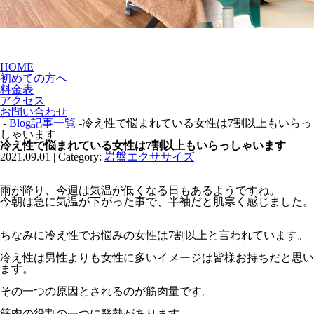
HOME
初めての方へ
料金表
アクセス
お問い合わせ
-
Blog記事一覧
-冷え性で悩まれている女性は7割以上もいらっ
しゃいます
冷え性で悩まれている女性は7割以上もいらっしゃいます
2021.09.01 | Category:
岩盤エクササイズ
雨が降り、今週は気温が低くなる日もあるようですね。
今朝は急に気温が下がった事で、半袖だと肌寒く感じました。
ちなみに冷え性でお悩みの女性は7割以上と言われています。
冷え性は男性よりも女性に多いイメージは皆様お持ちだと思い
ます。
その一つの原因とされるのが筋肉量です。
筋肉の役割の一つに発熱があります。