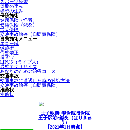
スポーツ障害
骨盤の歪み
姿勢の歪み
保険施術
健康保険（怪我）
健康保険（鍼灸）
労災保険
交通事故治療（自賠責保険）
自費施術メニュー
エコー鍼
鍼施術
骨盤矯正
超音波
LIPUS（ライプス）
岩盤エクササイズ
あなたのための治療コース
交通事故
交通事故に遭遇した時の対処方法
交通事故治療（自賠責保険）
推薦状
推薦状
王子駅前×整骨院接骨院
王子駅前×鍼灸（はりきゅ
う）
【2021年1月時点】