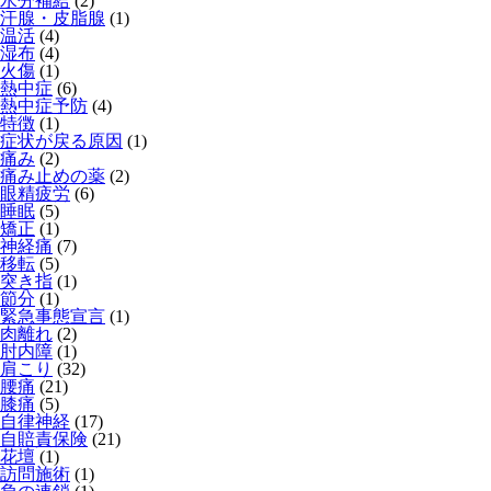
水分補給
(2)
汗腺・皮脂腺
(1)
温活
(4)
湿布
(4)
火傷
(1)
熱中症
(6)
熱中症予防
(4)
特徴
(1)
症状が戻る原因
(1)
痛み
(2)
痛み止めの薬
(2)
眼精疲労
(6)
睡眠
(5)
矯正
(1)
神経痛
(7)
移転
(5)
突き指
(1)
節分
(1)
緊急事態宣言
(1)
肉離れ
(2)
肘内障
(1)
肩こり
(32)
腰痛
(21)
膝痛
(5)
自律神経
(17)
自賠責保険
(21)
花壇
(1)
訪問施術
(1)