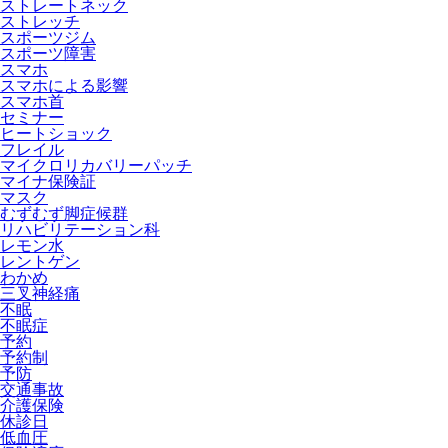
ストレートネック
ストレッチ
スポーツジム
スポーツ障害
スマホ
スマホによる影響
スマホ首
セミナー
ヒートショック
フレイル
マイクロリカバリーパッチ
マイナ保険証
マスク
むずむず脚症候群
リハビリテーション科
レモン水
レントゲン
わかめ
三叉神経痛
不眠
不眠症
予約
予約制
予防
交通事故
介護保険
休診日
低血圧