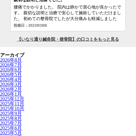
アーカイブ
2026年8月
2026年7月
2026年6月
2026年5月
2026年4月
2026年3月
2026年2月
2026年1月
2025年12月
2025年11月
2025年10月
2025年9月
2025年8月
2025年7月
2025年6月
2025年5月