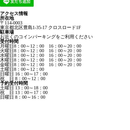
アクセス情報
所在地
〒114-0003
東京都北区豊島1-35-17 クロスロード1F
駐車場
お近くのコインパーキングをご利用ください
受付時間
月曜日8：00～12：00 16：00～20：00
火曜日8：00～12：00 16：00～20：00
水曜日8：00～12：00 16：00～20：00
木曜日8：00～12：00 16：00～20：00
金曜日8：00～12：00 16：00～20：00
土曜日8：00～12：00
日曜日 16：00～17：00
祝 日 8：00～12：00
予約受付時間
土曜日 13：00～18：00
祝 日 13：00～17：00
日曜日 8：00～16：00