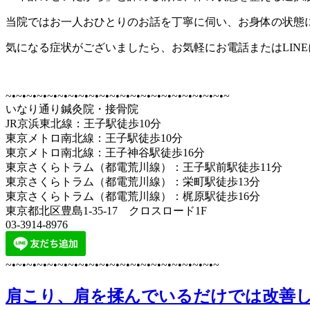
当院ではお一人おひとりのお話を丁寧に伺い、お身体の状態
気になる症状がございましたら、お気軽にお電話またはLIN
~•~•~•~•~•~•~•~•~•~•~•~•~•~•~•~•~•~•~•~•~•~
いなり通り鍼灸院・接骨院
JR京浜東北線：王子駅徒歩10分
東京メトロ南北線：王子駅徒歩10分
東京メトロ南北線：王子神谷駅徒歩16分
東京さくらトラム（都電荒川線）：王子駅前駅徒歩11分
東京さくらトラム（都電荒川線）：栄町駅徒歩13分
東京さくらトラム（都電荒川線）：梶原駅徒歩16分
東京都北区豊島1-35-17 クロスロード1F
03-3914-8976
~•~•~•~•~•~•~•~•~•~•~•~•~•~•~•~•~•~•~•~•~
肩こり、肩を揉んでいるだけでは改善し