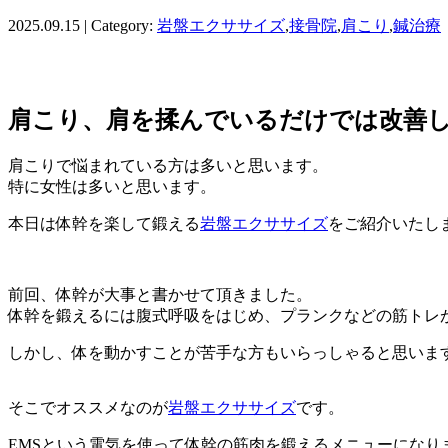
2025.09.15 | Category:
岩盤エクササイズ
,
接骨院
,
肩こり
,
鍼治療
肩こり、肩を揉んでいるだけでは改善し
肩こりで悩まれている方は多いと思います。
特に女性は多いと思います。
本日は体幹を楽して鍛える
岩盤エクササイズ
をご紹介いたし
前回、体幹が大事と書かせて頂きました。
体幹を鍛えるには腹式呼吸をはじめ、プランクなどの筋トレ
しかし、体を動かすことが苦手な方もいらっしゃると思いま
そこでオススメなのが
岩盤エクササイズ
です。
EMSという電気を使って体幹の筋肉を鍛えるメニューになり