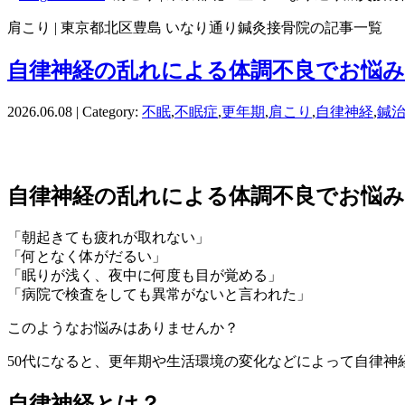
肩こり | 東京都北区豊島 いなり通り鍼灸接骨院の記事一覧
自律神経の乱れによる体調不良でお悩
2026.06.08 | Category:
不眠
,
不眠症
,
更年期
,
肩こり
,
自律神経
,
鍼
自律神経の乱れによる体調不良でお悩
「朝起きても疲れが取れない」
「何となく体がだるい」
「眠りが浅く、夜中に何度も目が覚める」
「病院で検査をしても異常がないと言われた」
このようなお悩みはありませんか？
50代になると、更年期や生活環境の変化などによって自律
自律神経とは？