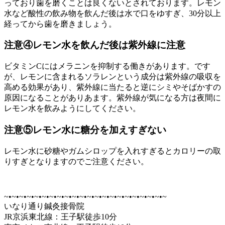
っており歯を磨くことは良くないとされております。レモン
水など酸性の飲み物を飲んだ後は水で口をゆすぎ、30分以上
経ってから歯を磨きましょう。
注意④レモン水を飲んだ後は紫外線に注意
ビタミンCにはメラニンを抑制する働きがあります。です
が、レモンに含まれるソラレンという成分は紫外線の吸収を
高める効果があり、紫外線に当たると逆にシミやそばかすの
原因になることがありあます。紫外線が気になる方は夜間に
レモン水を飲みようにしてください。
注意⑤レモン水に糖分を加えすぎない
レモン水に砂糖やガムシロップを入れすぎるとカロリーの取
りすぎとなりますのでご注意ください。
~•~•~•~•~•~•~•~•~•~•~•~•~•~•~•~•~•~•~•~•~•~
いなり通り鍼灸接骨院
JR京浜東北線：王子駅徒歩10分