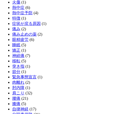
火傷
(1)
熱中症
(6)
熱中症予防
(4)
特徴
(1)
症状が戻る原因
(1)
痛み
(2)
痛み止めの薬
(2)
眼精疲労
(6)
睡眠
(5)
矯正
(1)
神経痛
(7)
移転
(5)
突き指
(1)
節分
(1)
緊急事態宣言
(1)
肉離れ
(2)
肘内障
(1)
肩こり
(32)
腰痛
(21)
膝痛
(5)
自律神経
(17)