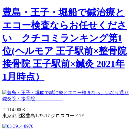
豊島・王子・堀船で鍼治療と
エコー検査ならお任せくださ
い クチコミランキング第1
位(ヘルモア 王子駅前×整骨院
接骨院 王子駅前×鍼灸 2021年
1月時点）
〒114-0003
東京都北区豊島1-35-17 クロスロード1F