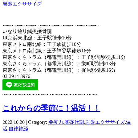
岩盤エクササイズ
•~•~•~•~•~•~•~•~•~•~•~•~•~•~•~•~•~•~•~•~•~
いなり通り鍼灸接骨院
JR京浜東北線：王子駅徒歩10分
東京メトロ南北線：王子駅徒歩10分
東京メトロ南北線：王子神谷駅徒歩16分
東京さくらトラム（都電荒川線）：王子駅前駅徒歩11分
東京さくらトラム（都電荒川線）：栄町駅徒歩13分
東京さくらトラム（都電荒川線）：梶原駅徒歩16分
03-3914-8976
~•~•~•~•~•~•~•~•~•~•~•~•~•~•~•~•~•~•~•~•~
これからの季節に！温活！！
2022.10.20 | Category:
免疫力
,
基礎代謝
,
岩盤エクササイズ
,
温
活
,
自律神経