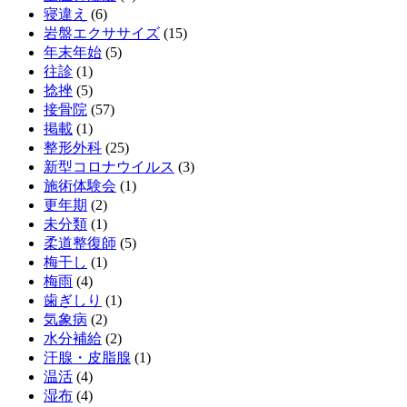
寝違え
(6)
岩盤エクササイズ
(15)
年末年始
(5)
往診
(1)
捻挫
(5)
接骨院
(57)
掲載
(1)
整形外科
(25)
新型コロナウイルス
(3)
施術体験会
(1)
更年期
(2)
未分類
(1)
柔道整復師
(5)
梅干し
(1)
梅雨
(4)
歯ぎしり
(1)
気象病
(2)
水分補給
(2)
汗腺・皮脂腺
(1)
温活
(4)
湿布
(4)