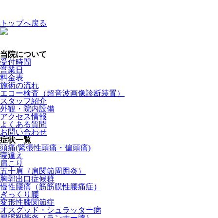
トップへ戻る
当院について
受付時間
営業日
料金表
施術の流れ
エコー検査（超音波画像診断装置）
スタッフ紹介
外観・院内設備
アクセス情報
よくある質問
お問い合わせ
症状一覧
頭痛(緊張性頭痛・偏頭痛)
寝違え
肩こり
五十肩（肩関節周囲炎）
胸郭出口症候群
慢性腰痛（筋筋膜性腰痛症）
ぎっくり腰
変形性膝関節症
オスグッド・シュラッター病
腸脛靭帯炎（ランナー膝）