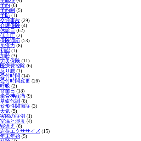
不眠症
(4)
予約
(6)
予約制
(5)
予防
(1)
交通事故
(29)
介護保険
(4)
休診日
(62)
低血圧
(2)
保険適応
(53)
免疫力
(8)
初詣
(1)
加齢
(3)
労災保険
(11)
医療費控除
(6)
反り腰
(1)
受付時間
(14)
受付時間変更
(26)
呼吸
(2)
営業日
(18)
坐骨神経痛
(9)
基礎代謝
(8)
変形性関節症
(3)
天気
(5)
実際の症例
(1)
室温と湿度
(4)
寝違え
(6)
岩盤エクササイズ
(15)
年末年始
(5)