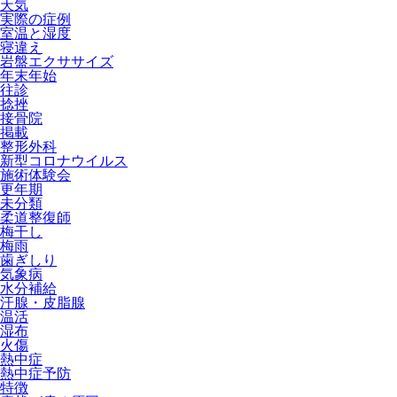
天気
実際の症例
室温と湿度
寝違え
岩盤エクササイズ
年末年始
往診
捻挫
接骨院
掲載
整形外科
新型コロナウイルス
施術体験会
更年期
未分類
柔道整復師
梅干し
梅雨
歯ぎしり
気象病
水分補給
汗腺・皮脂腺
温活
湿布
火傷
熱中症
熱中症予防
特徴