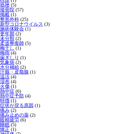
往診
(1)
捻挫
(5)
接骨院
(57)
掲載
(1)
整形外科
(25)
新型コロナウイルス
(3)
施術体験会
(1)
更年期
(2)
未分類
(2)
柔道整復師
(5)
梅干し
(1)
梅雨
(4)
歯ぎしり
(1)
気象病
(2)
水分補給
(2)
汗腺・皮脂腺
(1)
温活
(4)
湿布
(4)
火傷
(1)
熱中症
(6)
熱中症予防
(4)
特徴
(1)
症状が戻る原因
(1)
痛み
(2)
痛み止めの薬
(2)
眼精疲労
(6)
睡眠
(5)
矯正
(1)