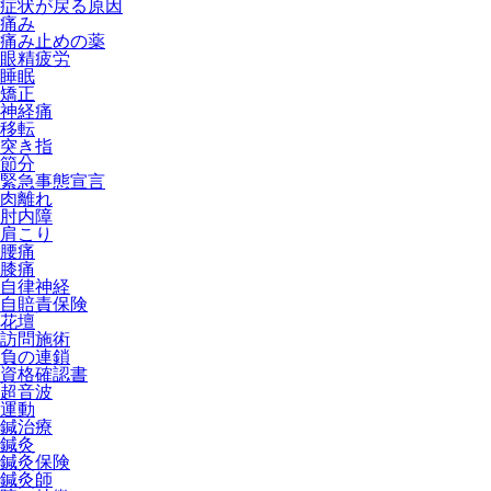
症状が戻る原因
痛み
痛み止めの薬
眼精疲労
睡眠
矯正
神経痛
移転
突き指
節分
緊急事態宣言
肉離れ
肘内障
肩こり
腰痛
膝痛
自律神経
自賠責保険
花壇
訪問施術
負の連鎖
資格確認書
超音波
運動
鍼治療
鍼灸
鍼灸保険
鍼灸師