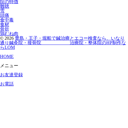
院の特徴
難聴
雪
頭痛
食中毒
食材
骨折
鶏むね肉
© 2026
豊島・王子・堀船で鍼治療とエコー検査なら、いなり
通り鍼灸院・接骨院
治療院・整体院のHP制作な
らLOM
HOME
メニュー
お友達登録
お電話