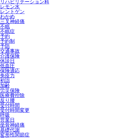
リハビリテーション科
レモン水
レントゲン
わかめ
三叉神経痛
不眠
不眠症
予約
予約制
予防
交通事故
介護保険
休診日
低血圧
保険適応
免疫力
初詣
加齢
労災保険
医療費控除
反り腰
受付時間
受付時間変更
呼吸
営業日
坐骨神経痛
基礎代謝
変形性関節症