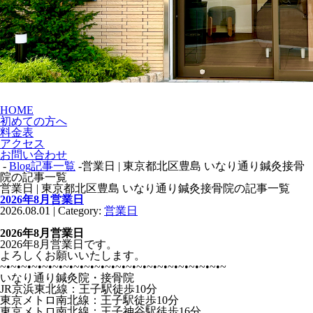
HOME
初めての方へ
料金表
アクセス
お問い合わせ
-
Blog記事一覧
-営業日 | 東京都北区豊島 いなり通り鍼灸接骨
院の記事一覧
営業日 | 東京都北区豊島 いなり通り鍼灸接骨院の記事一覧
2026年8月営業日
2026.08.01 | Category:
営業日
2026年8月営業日
2026年8月営業日です。
よろしくお願いいたします。
~•~•~•~•~•~•~•~•~•~•~•~•~•~•~•~•~•~•~•~•~•~
いなり通り鍼灸院・接骨院
JR京浜東北線：王子駅徒歩10分
東京メトロ南北線：王子駅徒歩10分
東京メトロ南北線：王子神谷駅徒歩16分