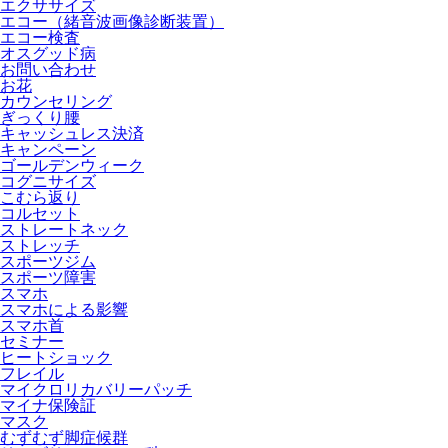
エクササイズ
エコー（緒音波画像診断装置）
エコー検査
オスグッド病
お問い合わせ
お花
カウンセリング
ぎっくり腰
キャッシュレス決済
キャンペーン
ゴールデンウィーク
コグニサイズ
こむら返り
コルセット
ストレートネック
ストレッチ
スポーツジム
スポーツ障害
スマホ
スマホによる影響
スマホ首
セミナー
ヒートショック
フレイル
マイクロリカバリーパッチ
マイナ保険証
マスク
むずむず脚症候群