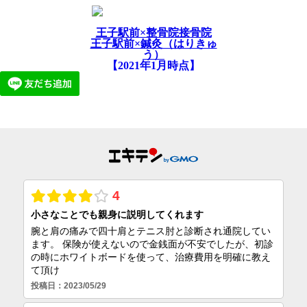
王子駅前×整骨院接骨院
王子駅前×鍼灸（はりきゅ
う）
【2021年1月時点】