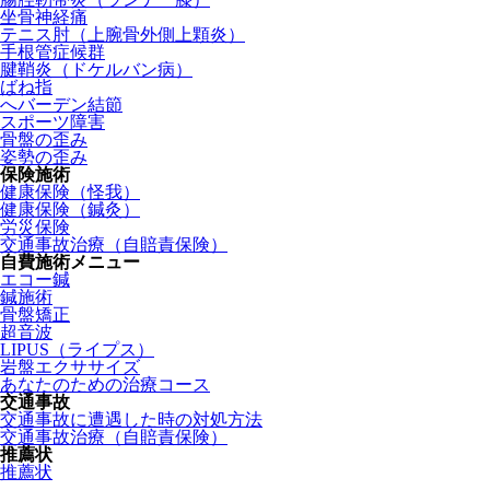
坐骨神経痛
テニス肘（上腕骨外側上顆炎）
手根管症候群
腱鞘炎（ドケルバン病）
ばね指
へバーデン結節
スポーツ障害
骨盤の歪み
姿勢の歪み
保険施術
健康保険（怪我）
健康保険（鍼灸）
労災保険
交通事故治療（自賠責保険）
自費施術メニュー
エコー鍼
鍼施術
骨盤矯正
超音波
LIPUS（ライプス）
岩盤エクササイズ
あなたのための治療コース
交通事故
交通事故に遭遇した時の対処方法
交通事故治療（自賠責保険）
推薦状
推薦状