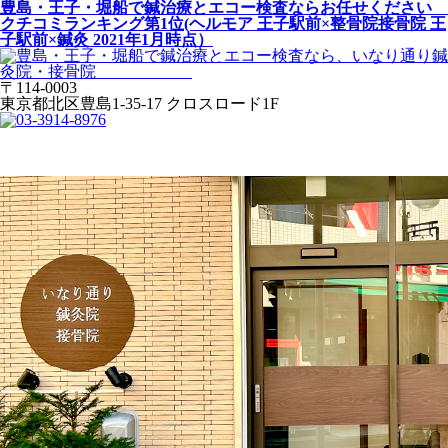
豊島・王子・堀船で鍼治療とエコー検査ならお任せください
クチコミランキング第1位(ヘルモア 王子駅前×整骨院接骨院 王
子駅前×鍼灸 2021年1月時点）
〒114-0003
東京都北区豊島1-35-17 クロスロード1F