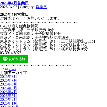
2025年4月営業日
2026.04.02 | Category:
営業日
2025年4月営業日
ご確認よろしくお願いいたします。
~•~•~•~•~•~•~•~•~•~•~•~•~•~•~•~•~•~•~•~•~•~
いなり通り鍼灸接骨院
JR京浜東北線：王子駅徒歩10分
東京メトロ南北線：王子駅徒歩10分
東京メトロ南北線：王子神谷駅徒歩16分
東京さくらトラム（都電荒川線）：王子駅前駅徒歩11分
東京さくらトラム（都電荒川線）：栄町駅徒歩13分
東京さくらトラム（都電荒川線）：梶原駅徒歩16分
03-3914-8976
~•~•~•~•~•~•~•~•~•~•~•~•~•~•~•~•~•~•~•~•~
1 / 4
1
2
3
4
»
月別アーカイブ
2026年8月
2026年7月
2026年6月
2026年5月
2026年4月
2026年3月
2026年2月
2026年1月