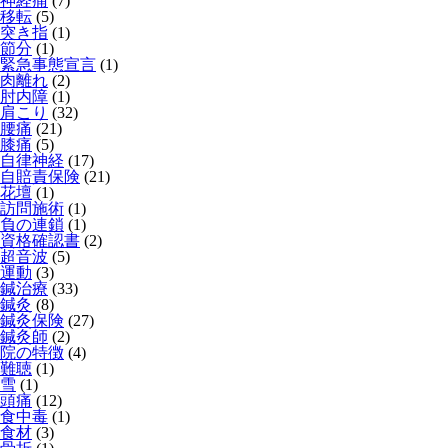
神経痛
(7)
移転
(5)
突き指
(1)
節分
(1)
緊急事態宣言
(1)
肉離れ
(2)
肘内障
(1)
肩こり
(32)
腰痛
(21)
膝痛
(5)
自律神経
(17)
自賠責保険
(21)
花壇
(1)
訪問施術
(1)
負の連鎖
(1)
資格確認書
(2)
超音波
(5)
運動
(3)
鍼治療
(33)
鍼灸
(8)
鍼灸保険
(27)
鍼灸師
(2)
院の特徴
(4)
難聴
(1)
雪
(1)
頭痛
(12)
食中毒
(1)
食材
(3)