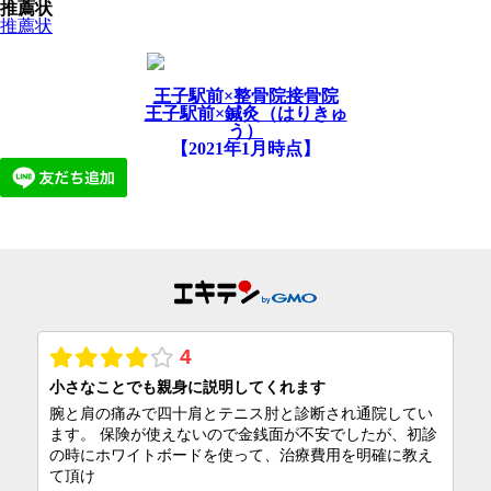
推薦状
推薦状
王子駅前×整骨院接骨院
王子駅前×鍼灸（はりきゅ
う）
【2021年1月時点】