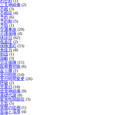
わかめ
(1)
三叉神経痛
(2)
不眠
(3)
不眠症
(4)
予約
(6)
予約制
(5)
予防
(1)
交通事故
(29)
介護保険
(4)
休診日
(62)
低血圧
(2)
保険適応
(53)
免疫力
(8)
初詣
(1)
加齢
(3)
労災保険
(11)
医療費控除
(6)
反り腰
(1)
受付時間
(14)
受付時間変更
(26)
呼吸
(2)
営業日
(18)
坐骨神経痛
(9)
基礎代謝
(8)
変形性関節症
(3)
天気
(5)
実際の症例
(1)
室温と湿度
(4)