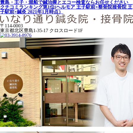
豊島・王子・堀船で鍼治療とエコー検査ならお任せください
クチコミランキング第1位(ヘルモア 王子駅前×整骨院接骨院 王
子駅前×鍼灸 2021年1月時点）
〒114-0003
東京都北区豊島1-35-17 クロスロード1F