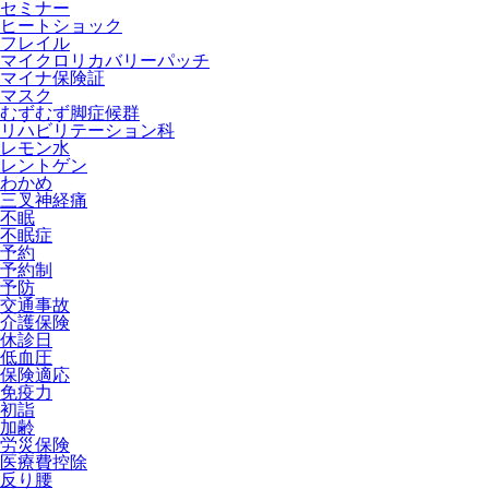
セミナー
ヒートショック
フレイル
マイクロリカバリーパッチ
マイナ保険証
マスク
むずむず脚症候群
リハビリテーション科
レモン水
レントゲン
わかめ
三叉神経痛
不眠
不眠症
予約
予約制
予防
交通事故
介護保険
休診日
低血圧
保険適応
免疫力
初詣
加齢
労災保険
医療費控除
反り腰