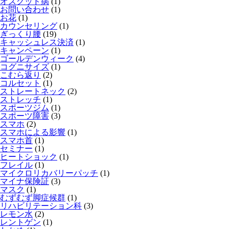
オスグッド病
(1)
お問い合わせ
(1)
お花
(1)
カウンセリング
(1)
ぎっくり腰
(19)
キャッシュレス決済
(1)
キャンペーン
(1)
ゴールデンウィーク
(4)
コグニサイズ
(1)
こむら返り
(2)
コルセット
(1)
ストレートネック
(2)
ストレッチ
(1)
スポーツジム
(1)
スポーツ障害
(3)
スマホ
(2)
スマホによる影響
(1)
スマホ首
(1)
セミナー
(1)
ヒートショック
(1)
フレイル
(1)
マイクロリカバリーパッチ
(1)
マイナ保険証
(3)
マスク
(1)
むずむず脚症候群
(1)
リハビリテーション科
(3)
レモン水
(2)
レントゲン
(1)