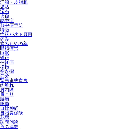
汗腺・皮脂腺
温活
湿布
火傷
熱中症
熱中症予防
特徴
症状が戻る原因
痛み
痛み止めの薬
眼精疲労
睡眠
矯正
神経痛
移転
突き指
節分
緊急事態宣言
肉離れ
肘内障
肩こり
腰痛
膝痛
自律神経
自賠責保険
花壇
訪問施術
負の連鎖