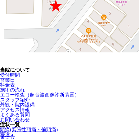
当院について
受付時間
営業日
料金表
施術の流れ
エコー検査（超音波画像診断装置）
スタッフ紹介
外観・院内設備
アクセス情報
よくある質問
お問い合わせ
症状一覧
頭痛(緊張性頭痛・偏頭痛)
寝違え