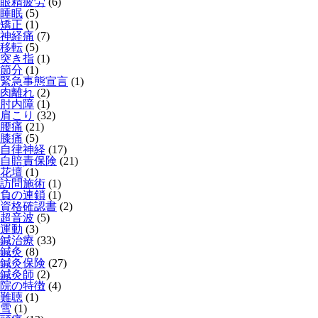
眼精疲労
(6)
睡眠
(5)
矯正
(1)
神経痛
(7)
移転
(5)
突き指
(1)
節分
(1)
緊急事態宣言
(1)
肉離れ
(2)
肘内障
(1)
肩こり
(32)
腰痛
(21)
膝痛
(5)
自律神経
(17)
自賠責保険
(21)
花壇
(1)
訪問施術
(1)
負の連鎖
(1)
資格確認書
(2)
超音波
(5)
運動
(3)
鍼治療
(33)
鍼灸
(8)
鍼灸保険
(27)
鍼灸師
(2)
院の特徴
(4)
難聴
(1)
雪
(1)