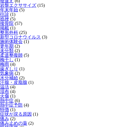
寝違え
(6)
岩盤エクササイズ
(15)
年末年始
(5)
往診
(1)
捻挫
(5)
接骨院
(57)
掲載
(1)
整形外科
(25)
新型コロナウイルス
(3)
施術体験会
(1)
更年期
(2)
未分類
(2)
柔道整復師
(5)
梅干し
(1)
梅雨
(4)
歯ぎしり
(1)
気象病
(2)
水分補給
(2)
汗腺・皮脂腺
(1)
温活
(4)
湿布
(4)
火傷
(1)
熱中症
(6)
熱中症予防
(4)
特徴
(1)
症状が戻る原因
(1)
痛み
(2)
痛み止めの薬
(2)