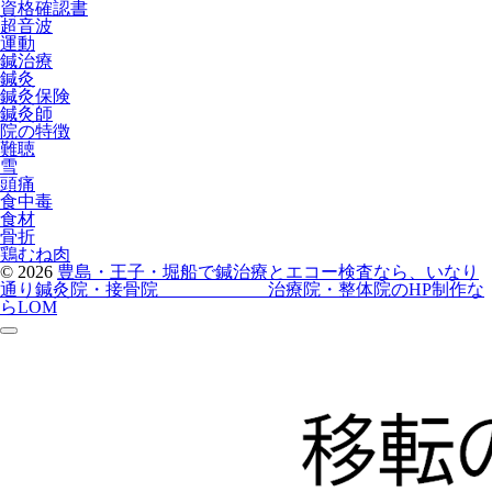
資格確認書
超音波
運動
鍼治療
鍼灸
鍼灸保険
鍼灸師
院の特徴
難聴
雪
頭痛
食中毒
食材
骨折
鶏むね肉
© 2026
豊島・王子・堀船で鍼治療とエコー検査なら、いなり
通り鍼灸院・接骨院
治療院・整体院のHP制作な
らLOM