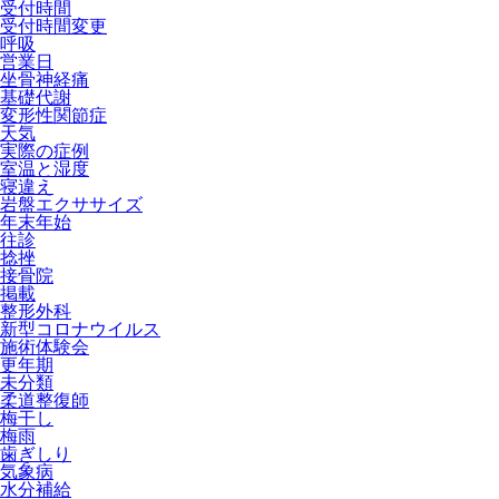
受付時間
受付時間変更
呼吸
営業日
坐骨神経痛
基礎代謝
変形性関節症
天気
実際の症例
室温と湿度
寝違え
岩盤エクササイズ
年末年始
往診
捻挫
接骨院
掲載
整形外科
新型コロナウイルス
施術体験会
更年期
未分類
柔道整復師
梅干し
梅雨
歯ぎしり
気象病
水分補給