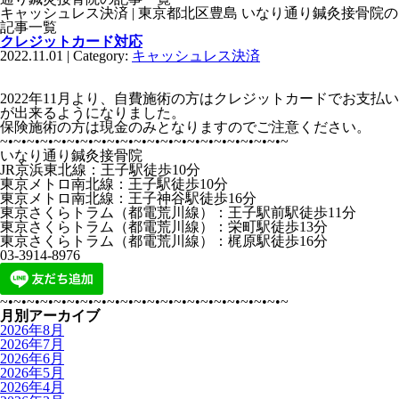
キャッシュレス決済 | 東京都北区豊島 いなり通り鍼灸接骨院の
記事一覧
クレジットカード対応
2022.11.01 | Category:
キャッシュレス決済
2022年11月より、自費施術の方はクレジットカードでお支払い
が出来るようになりました。
保険施術の方は現金のみとなりますのでご注意ください。
~•~•~•~•~•~•~•~•~•~•~•~•~•~•~•~•~•~•~•~•~•~
いなり通り鍼灸接骨院
JR京浜東北線：王子駅徒歩10分
東京メトロ南北線：王子駅徒歩10分
東京メトロ南北線：王子神谷駅徒歩16分
東京さくらトラム（都電荒川線）：王子駅前駅徒歩11分
東京さくらトラム（都電荒川線）：栄町駅徒歩13分
東京さくらトラム（都電荒川線）：梶原駅徒歩16分
03-3914-8976
~•~•~•~•~•~•~•~•~•~•~•~•~•~•~•~•~•~•~•~•~•~
月別アーカイブ
2026年8月
2026年7月
2026年6月
2026年5月
2026年4月