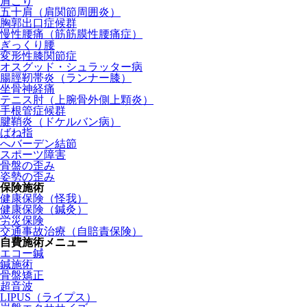
肩こり
五十肩（肩関節周囲炎）
胸郭出口症候群
慢性腰痛（筋筋膜性腰痛症）
ぎっくり腰
変形性膝関節症
オスグッド・シュラッター病
腸脛靭帯炎（ランナー膝）
坐骨神経痛
テニス肘（上腕骨外側上顆炎）
手根管症候群
腱鞘炎（ドケルバン病）
ばね指
へバーデン結節
スポーツ障害
骨盤の歪み
姿勢の歪み
保険施術
健康保険（怪我）
健康保険（鍼灸）
労災保険
交通事故治療（自賠責保険）
自費施術メニュー
エコー鍼
鍼施術
骨盤矯正
超音波
LIPUS（ライプス）