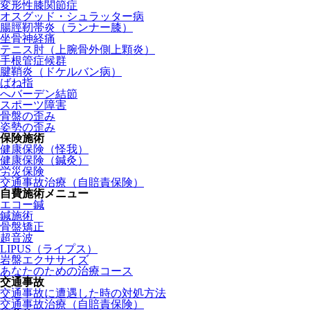
変形性膝関節症
オスグッド・シュラッター病
腸脛靭帯炎（ランナー膝）
坐骨神経痛
テニス肘（上腕骨外側上顆炎）
手根管症候群
腱鞘炎（ドケルバン病）
ばね指
へバーデン結節
スポーツ障害
骨盤の歪み
姿勢の歪み
保険施術
健康保険（怪我）
健康保険（鍼灸）
労災保険
交通事故治療（自賠責保険）
自費施術メニュー
エコー鍼
鍼施術
骨盤矯正
超音波
LIPUS（ライプス）
岩盤エクササイズ
あなたのための治療コース
交通事故
交通事故に遭遇した時の対処方法
交通事故治療（自賠責保険）