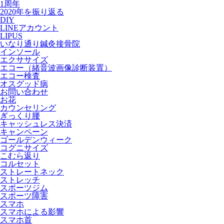
1周年
2020年を振り返る
DIY
LINEアカウント
LIPUS
いなり通り鍼灸接骨院
インソール
エクササイズ
エコー（緒音波画像診断装置）
エコー検査
オスグッド病
お問い合わせ
お花
カウンセリング
ぎっくり腰
キャッシュレス決済
キャンペーン
ゴールデンウィーク
コグニサイズ
こむら返り
コルセット
ストレートネック
ストレッチ
スポーツジム
スポーツ障害
スマホ
スマホによる影響
スマホ首