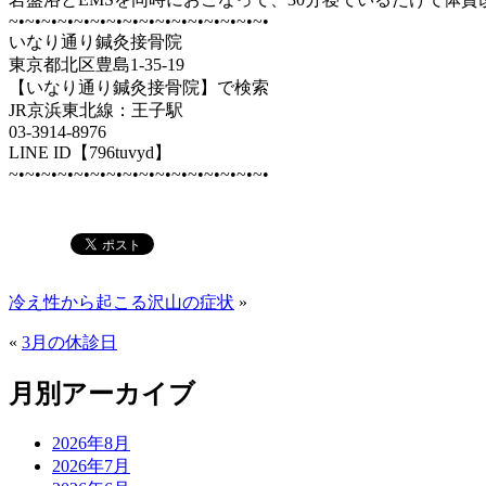
~•~•~•~•~•~•~•~•~•~•~•~•~•~•~•~•
いなり通り鍼灸接骨院
東京都北区豊島1-35-19
【いなり通り鍼灸接骨院】で検索
JR京浜東北線：王子駅
03-3914-8976
LINE ID【796tuvyd】
~•~•~•~•~•~•~•~•~•~•~•~•~•~•~•~•
冷え性から起こる沢山の症状
»
«
3月の休診日
月別アーカイブ
2026年8月
2026年7月