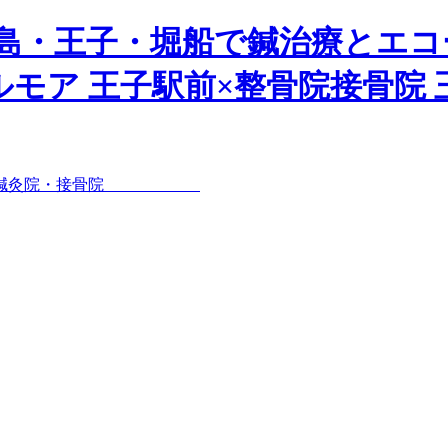
島・王子・堀船で鍼治療とエ
モア 王子駅前×整骨院接骨院 王子