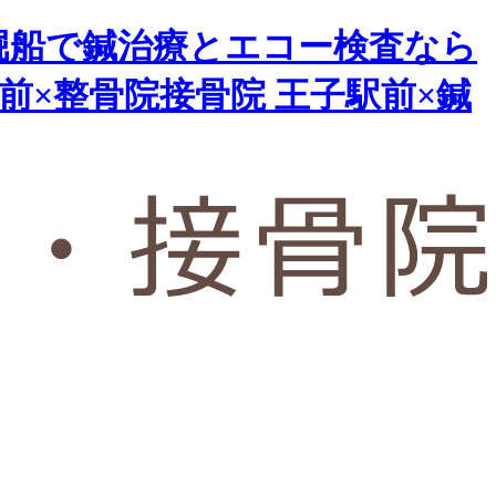
堀船で鍼治療とエコー検査なら
前×整骨院接骨院 王子駅前×鍼