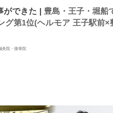
ができた |
豊島・王子・堀船
グ第1位(ヘルモア 王子駅前×