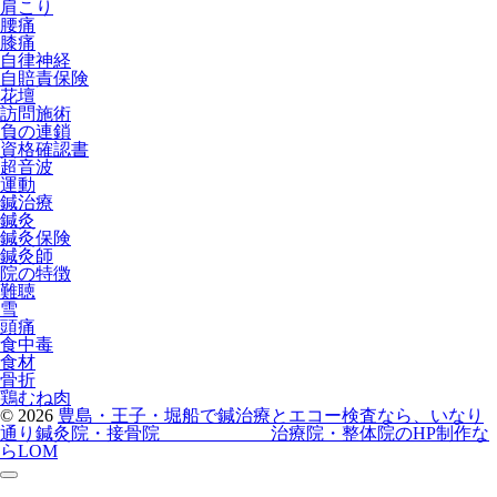
肩こり
腰痛
膝痛
自律神経
自賠責保険
花壇
訪問施術
負の連鎖
資格確認書
超音波
運動
鍼治療
鍼灸
鍼灸保険
鍼灸師
院の特徴
難聴
雪
頭痛
食中毒
食材
骨折
鶏むね肉
© 2026
豊島・王子・堀船で鍼治療とエコー検査なら、いなり
通り鍼灸院・接骨院
治療院・整体院のHP制作な
らLOM