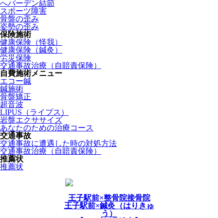
へバーデン結節
スポーツ障害
骨盤の歪み
姿勢の歪み
保険施術
健康保険（怪我）
健康保険（鍼灸）
労災保険
交通事故治療（自賠責保険）
自費施術メニュー
エコー鍼
鍼施術
骨盤矯正
超音波
LIPUS（ライプス）
岩盤エクササイズ
あなたのための治療コース
交通事故
交通事故に遭遇した時の対処方法
交通事故治療（自賠責保険）
推薦状
推薦状
王子駅前×整骨院接骨院
王子駅前×鍼灸（はりきゅ
う）