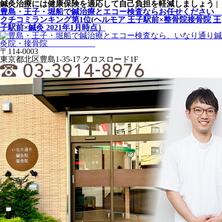
鍼灸治療には健康保険を適応して自己負担を軽減しましょう |
豊島・王子・堀船で鍼治療とエコー検査ならお任せください
クチコミランキング第1位(ヘルモア 王子駅前×整骨院接骨院 王
子駅前×鍼灸 2021年1月時点）
〒114-0003
東京都北区豊島1-35-17 クロスロード1F