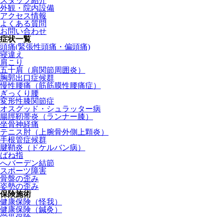
スタッフ紹介
外観・院内設備
アクセス情報
よくある質問
お問い合わせ
症状一覧
頭痛(緊張性頭痛・偏頭痛)
寝違え
肩こり
五十肩（肩関節周囲炎）
胸郭出口症候群
慢性腰痛（筋筋膜性腰痛症）
ぎっくり腰
変形性膝関節症
オスグッド・シュラッター病
腸脛靭帯炎（ランナー膝）
坐骨神経痛
テニス肘（上腕骨外側上顆炎）
手根管症候群
腱鞘炎（ドケルバン病）
ばね指
へバーデン結節
スポーツ障害
骨盤の歪み
姿勢の歪み
保険施術
健康保険（怪我）
健康保険（鍼灸）