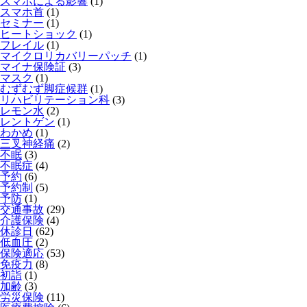
スマホによる影響
(1)
スマホ首
(1)
セミナー
(1)
ヒートショック
(1)
フレイル
(1)
マイクロリカバリーパッチ
(1)
マイナ保険証
(3)
マスク
(1)
むずむず脚症候群
(1)
リハビリテーション科
(3)
レモン水
(2)
レントゲン
(1)
わかめ
(1)
三叉神経痛
(2)
不眠
(3)
不眠症
(4)
予約
(6)
予約制
(5)
予防
(1)
交通事故
(29)
介護保険
(4)
休診日
(62)
低血圧
(2)
保険適応
(53)
免疫力
(8)
初詣
(1)
加齢
(3)
労災保険
(11)