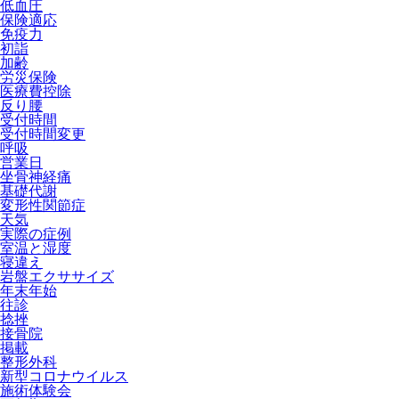
低血圧
保険適応
免疫力
初詣
加齢
労災保険
医療費控除
反り腰
受付時間
受付時間変更
呼吸
営業日
坐骨神経痛
基礎代謝
変形性関節症
天気
実際の症例
室温と湿度
寝違え
岩盤エクササイズ
年末年始
往診
捻挫
接骨院
掲載
整形外科
新型コロナウイルス
施術体験会