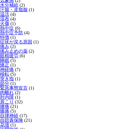
気象病
(2)
水分補給
(2)
汗腺・皮脂腺
(1)
温活
(4)
湿布
(4)
火傷
(1)
熱中症
(6)
熱中症予防
(4)
特徴
(1)
症状が戻る原因
(1)
痛み
(2)
痛み止めの薬
(2)
眼精疲労
(6)
睡眠
(5)
矯正
(1)
神経痛
(7)
移転
(5)
突き指
(1)
節分
(1)
緊急事態宣言
(1)
肉離れ
(2)
肘内障
(1)
肩こり
(32)
腰痛
(21)
膝痛
(5)
自律神経
(17)
自賠責保険
(21)
花壇
(1)