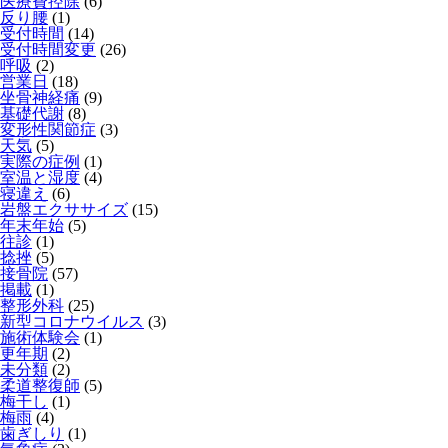
医療費控除
(6)
反り腰
(1)
受付時間
(14)
受付時間変更
(26)
呼吸
(2)
営業日
(18)
坐骨神経痛
(9)
基礎代謝
(8)
変形性関節症
(3)
天気
(5)
実際の症例
(1)
室温と湿度
(4)
寝違え
(6)
岩盤エクササイズ
(15)
年末年始
(5)
往診
(1)
捻挫
(5)
接骨院
(57)
掲載
(1)
整形外科
(25)
新型コロナウイルス
(3)
施術体験会
(1)
更年期
(2)
未分類
(2)
柔道整復師
(5)
梅干し
(1)
梅雨
(4)
歯ぎしり
(1)