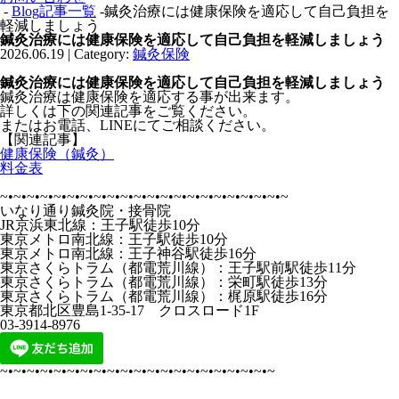
-
Blog記事一覧
-鍼灸治療には健康保険を適応して自己負担を
軽減しましょう
鍼灸治療には健康保険を適応して自己負担を軽減しましょう
2026.06.19 | Category:
鍼灸保険
鍼灸治療には健康保険を適応して自己負担を軽減しましょう
鍼灸治療は健康保険を適応する事が出来ます。
詳しくは下の関連記事をご覧ください。
またはお電話、LINEにてご相談ください。
【関連記事】
健康保険（鍼灸）
料金表
~•~•~•~•~•~•~•~•~•~•~•~•~•~•~•~•~•~•~•~•~•~
いなり通り鍼灸院・接骨院
JR京浜東北線：王子駅徒歩10分
東京メトロ南北線：王子駅徒歩10分
東京メトロ南北線：王子神谷駅徒歩16分
東京さくらトラム（都電荒川線）：王子駅前駅徒歩11分
東京さくらトラム（都電荒川線）：栄町駅徒歩13分
東京さくらトラム（都電荒川線）：梶原駅徒歩16分
東京都北区豊島1-35-17 クロスロード1F
03-3914-8976
~•~•~•~•~•~•~•~•~•~•~•~•~•~•~•~•~•~•~•~•~