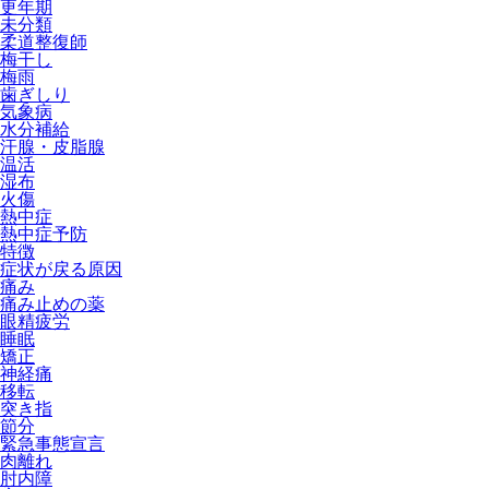
更年期
未分類
柔道整復師
梅干し
梅雨
歯ぎしり
気象病
水分補給
汗腺・皮脂腺
温活
湿布
火傷
熱中症
熱中症予防
特徴
症状が戻る原因
痛み
痛み止めの薬
眼精疲労
睡眠
矯正
神経痛
移転
突き指
節分
緊急事態宣言
肉離れ
肘内障