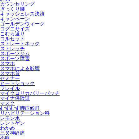
カウンセリング
ぎっくり腰
キャッシュレス決済
キャンペーン
ゴールデンウィーク
コグニサイズ
こむら返り
コルセット
ストレートネック
ストレッチ
スポーツジム
スポーツ障害
スマホ
スマホによる影響
スマホ首
セミナー
ヒートショック
フレイル
マイクロリカバリーパッチ
マイナ保険証
マスク
むずむず脚症候群
リハビリテーション科
レモン水
レントゲン
わかめ
三叉神経痛
不眠