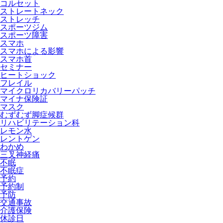
コルセット
ストレートネック
ストレッチ
スポーツジム
スポーツ障害
スマホ
スマホによる影響
スマホ首
セミナー
ヒートショック
フレイル
マイクロリカバリーパッチ
マイナ保険証
マスク
むずむず脚症候群
リハビリテーション科
レモン水
レントゲン
わかめ
三叉神経痛
不眠
不眠症
予約
予約制
予防
交通事故
介護保険
休診日