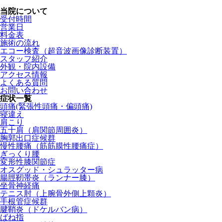
当院について
受付時間
営業日
料金表
施術の流れ
エコー検査（超音波画像診断装置）
スタッフ紹介
外観・院内設備
アクセス情報
よくある質問
お問い合わせ
症状一覧
頭痛(緊張性頭痛・偏頭痛)
寝違え
肩こり
五十肩（肩関節周囲炎）
胸郭出口症候群
慢性腰痛（筋筋膜性腰痛症）
ぎっくり腰
変形性膝関節症
オスグッド・シュラッター病
腸脛靭帯炎（ランナー膝）
坐骨神経痛
テニス肘（上腕骨外側上顆炎）
手根管症候群
腱鞘炎（ドケルバン病）
ばね指