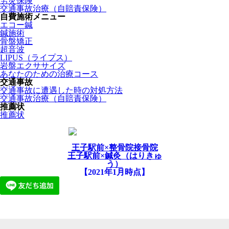
労災保険
交通事故治療（自賠責保険）
自費施術メニュー
エコー鍼
鍼施術
骨盤矯正
超音波
LIPUS（ライプス）
岩盤エクササイズ
あなたのための治療コース
交通事故
交通事故に遭遇した時の対処方法
交通事故治療（自賠責保険）
推薦状
推薦状
王子駅前×整骨院接骨院
王子駅前×鍼灸（はりきゅ
う）
【2021年1月時点】