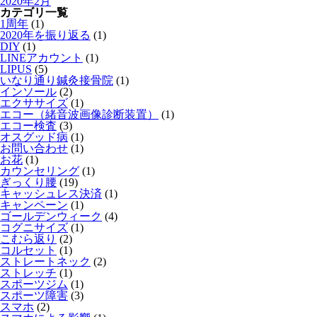
2020年2月
カテゴリ一覧
1周年
(1)
2020年を振り返る
(1)
DIY
(1)
LINEアカウント
(1)
LIPUS
(5)
いなり通り鍼灸接骨院
(1)
インソール
(2)
エクササイズ
(1)
エコー（緒音波画像診断装置）
(1)
エコー検査
(3)
オスグッド病
(1)
お問い合わせ
(1)
お花
(1)
カウンセリング
(1)
ぎっくり腰
(19)
キャッシュレス決済
(1)
キャンペーン
(1)
ゴールデンウィーク
(4)
コグニサイズ
(1)
こむら返り
(2)
コルセット
(1)
ストレートネック
(2)
ストレッチ
(1)
スポーツジム
(1)
スポーツ障害
(3)
スマホ
(2)