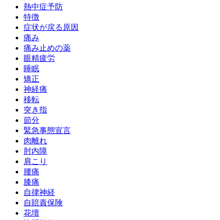
熱中症予防
特徴
症状が戻る原因
痛み
痛み止めの薬
眼精疲労
睡眠
矯正
神経痛
移転
突き指
節分
緊急事態宣言
肉離れ
肘内障
肩こり
腰痛
膝痛
自律神経
自賠責保険
花壇