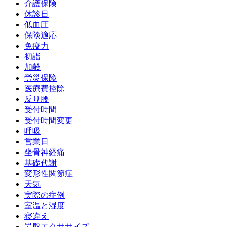
介護保険
休診日
低血圧
保険適応
免疫力
初詣
加齢
労災保険
医療費控除
反り腰
受付時間
受付時間変更
呼吸
営業日
坐骨神経痛
基礎代謝
変形性関節症
天気
実際の症例
室温と湿度
寝違え
岩盤エクササイズ