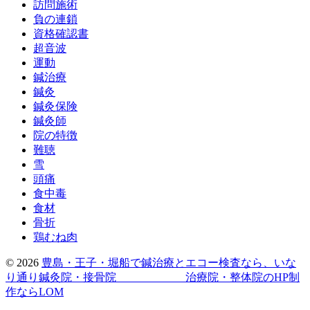
訪問施術
負の連鎖
資格確認書
超音波
運動
鍼治療
鍼灸
鍼灸保険
鍼灸師
院の特徴
難聴
雪
頭痛
食中毒
食材
骨折
鶏むね肉
© 2026
豊島・王子・堀船で鍼治療とエコー検査なら、いな
り通り鍼灸院・接骨院
治療院・整体院のHP制
作ならLOM