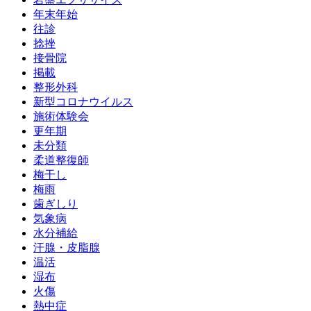
年末年始
往診
捻挫
接骨院
掲載
整形外科
新型コロナウイルス
施術体験会
更年期
未分類
柔道整復師
梅干し
梅雨
歯ぎしり
気象病
水分補給
汗腺・皮脂腺
温活
湿布
火傷
熱中症