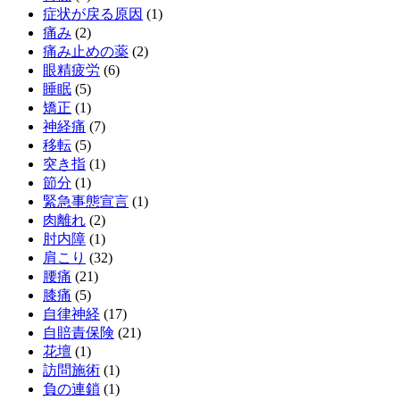
症状が戻る原因
(1)
痛み
(2)
痛み止めの薬
(2)
眼精疲労
(6)
睡眠
(5)
矯正
(1)
神経痛
(7)
移転
(5)
突き指
(1)
節分
(1)
緊急事態宣言
(1)
肉離れ
(2)
肘内障
(1)
肩こり
(32)
腰痛
(21)
膝痛
(5)
自律神経
(17)
自賠責保険
(21)
花壇
(1)
訪問施術
(1)
負の連鎖
(1)