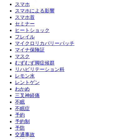
スマホ
スマホによる影響
スマホ首
セミナー
ヒートショック
フレイル
マイクロリカバリーパッチ
マイナ保険証
マスク
むずむず脚症候群
リハビリテーション科
レモン水
レントゲン
わかめ
三叉神経痛
不眠
不眠症
予約
予約制
予防
交通事故