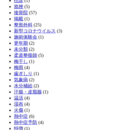
往診
(1)
捻挫
(5)
接骨院
(57)
掲載
(1)
整形外科
(25)
新型コロナウイルス
(3)
施術体験会
(1)
更年期
(2)
未分類
(2)
柔道整復師
(5)
梅干し
(1)
梅雨
(4)
歯ぎしり
(1)
気象病
(2)
水分補給
(2)
汗腺・皮脂腺
(1)
温活
(4)
湿布
(4)
火傷
(1)
熱中症
(6)
熱中症予防
(4)
特徴
(1)