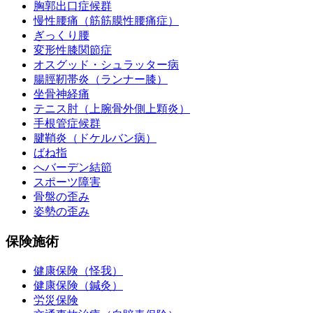
胸郭出口症候群
慢性腰痛（筋筋膜性腰痛症）
ぎっくり腰
変形性膝関節症
オスグッド・シュラッター病
腸脛靭帯炎（ランナー膝）
坐骨神経痛
テニス肘（上腕骨外側上顆炎）
手根管症候群
腱鞘炎（ドケルバン病）
ばね指
へバーデン結節
スポーツ障害
骨盤の歪み
姿勢の歪み
保険施術
健康保険（怪我）
健康保険（鍼灸）
労災保険