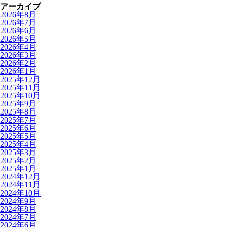
アーカイブ
2026年8月
2026年7月
2026年6月
2026年5月
2026年4月
2026年3月
2026年2月
2026年1月
2025年12月
2025年11月
2025年10月
2025年9月
2025年8月
2025年7月
2025年6月
2025年5月
2025年4月
2025年3月
2025年2月
2025年1月
2024年12月
2024年11月
2024年10月
2024年9月
2024年8月
2024年7月
2024年6月