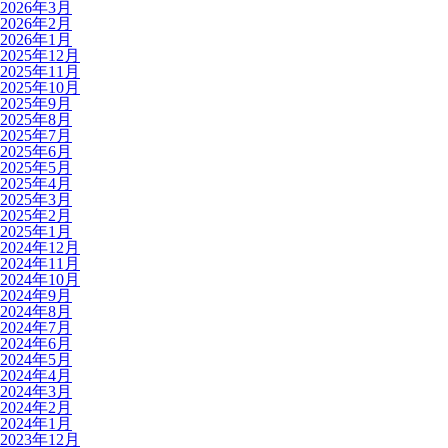
2026年3月
2026年2月
2026年1月
2025年12月
2025年11月
2025年10月
2025年9月
2025年8月
2025年7月
2025年6月
2025年5月
2025年4月
2025年3月
2025年2月
2025年1月
2024年12月
2024年11月
2024年10月
2024年9月
2024年8月
2024年7月
2024年6月
2024年5月
2024年4月
2024年3月
2024年2月
2024年1月
2023年12月