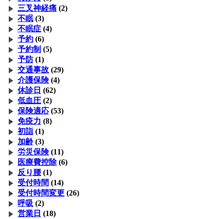
三叉神経痛
(2)
不眠
(3)
不眠症
(4)
予約
(6)
予約制
(5)
予防
(1)
交通事故
(29)
介護保険
(4)
休診日
(62)
低血圧
(2)
保険適応
(53)
免疫力
(8)
初詣
(1)
加齢
(3)
労災保険
(11)
医療費控除
(6)
反り腰
(1)
受付時間
(14)
受付時間変更
(26)
呼吸
(2)
営業日
(18)