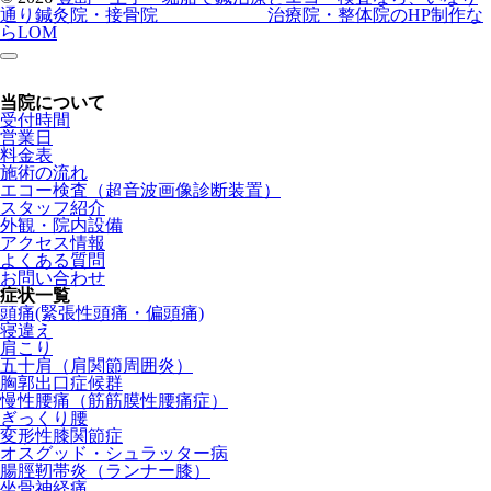
通り鍼灸院・接骨院
治療院・整体院のHP制作な
らLOM
当院について
受付時間
営業日
料金表
施術の流れ
エコー検査（超音波画像診断装置）
スタッフ紹介
外観・院内設備
アクセス情報
よくある質問
お問い合わせ
症状一覧
頭痛(緊張性頭痛・偏頭痛)
寝違え
肩こり
五十肩（肩関節周囲炎）
胸郭出口症候群
慢性腰痛（筋筋膜性腰痛症）
ぎっくり腰
変形性膝関節症
オスグッド・シュラッター病
腸脛靭帯炎（ランナー膝）
坐骨神経痛