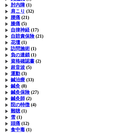
肘内障
(1)
肩こり
(32)
腰痛
(21)
膝痛
(5)
自律神経
(17)
自賠責保険
(21)
花壇
(1)
訪問施術
(1)
負の連鎖
(1)
資格確認書
(2)
超音波
(5)
運動
(3)
鍼治療
(33)
鍼灸
(8)
鍼灸保険
(27)
鍼灸師
(2)
院の特徴
(4)
難聴
(1)
雪
(1)
頭痛
(12)
食中毒
(1)