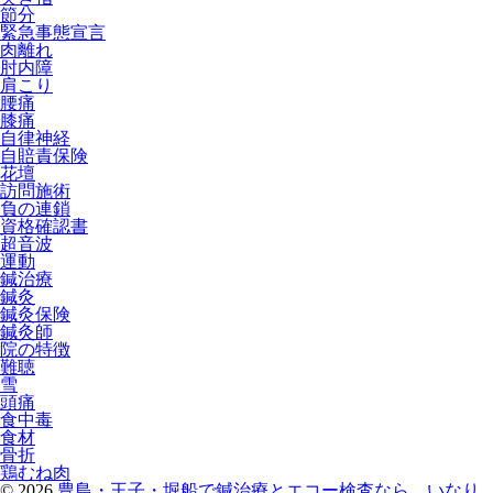
節分
緊急事態宣言
肉離れ
肘内障
肩こり
腰痛
膝痛
自律神経
自賠責保険
花壇
訪問施術
負の連鎖
資格確認書
超音波
運動
鍼治療
鍼灸
鍼灸保険
鍼灸師
院の特徴
難聴
雪
頭痛
食中毒
食材
骨折
鶏むね肉
© 2026
豊島・王子・堀船で鍼治療とエコー検査なら、いなり