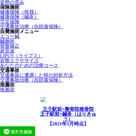
姿勢の歪み
保険施術
健康保険（怪我）
健康保険（鍼灸）
労災保険
交通事故治療（自賠責保険）
自費施術メニュー
エコー鍼
鍼施術
骨盤矯正
超音波
LIPUS（ライプス）
岩盤エクササイズ
あなたのための治療コース
交通事故
交通事故に遭遇した時の対処方法
交通事故治療（自賠責保険）
推薦状
推薦状
王子駅前×整骨院接骨院
王子駅前×鍼灸（はりきゅ
う）
【2021年1月時点】