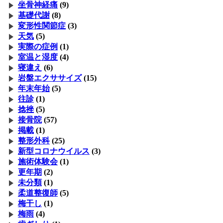
坐骨神経痛
(9)
基礎代謝
(8)
変形性関節症
(3)
天気
(5)
実際の症例
(1)
室温と湿度
(4)
寝違え
(6)
岩盤エクササイズ
(15)
年末年始
(5)
往診
(1)
捻挫
(5)
接骨院
(57)
掲載
(1)
整形外科
(25)
新型コロナウイルス
(3)
施術体験会
(1)
更年期
(2)
未分類
(1)
柔道整復師
(5)
梅干し
(1)
梅雨
(4)