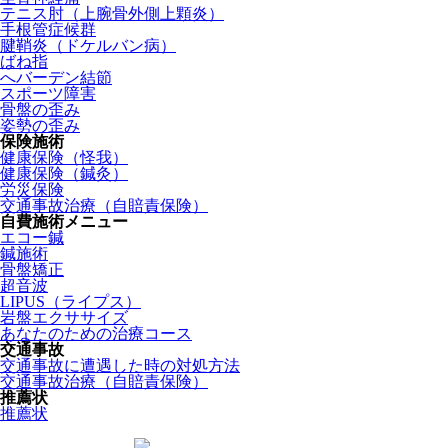
テニス肘（上腕骨外側上顆炎）
手根管症候群
腱鞘炎（ドケルバン病）
ばね指
へバーデン結節
スポーツ障害
骨盤の歪み
姿勢の歪み
保険施術
健康保険（怪我）
健康保険（鍼灸）
労災保険
交通事故治療（自賠責保険）
自費施術メニュー
エコー鍼
鍼施術
骨盤矯正
超音波
LIPUS（ライプス）
岩盤エクササイズ
あなたのための治療コース
交通事故
交通事故に遭遇した時の対処方法
交通事故治療（自賠責保険）
推薦状
推薦状