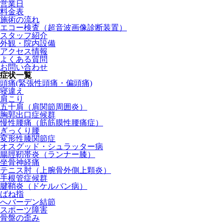
営業日
料金表
施術の流れ
エコー検査（超音波画像診断装置）
スタッフ紹介
外観・院内設備
アクセス情報
よくある質問
お問い合わせ
症状一覧
頭痛(緊張性頭痛・偏頭痛)
寝違え
肩こり
五十肩（肩関節周囲炎）
胸郭出口症候群
慢性腰痛（筋筋膜性腰痛症）
ぎっくり腰
変形性膝関節症
オスグッド・シュラッター病
腸脛靭帯炎（ランナー膝）
坐骨神経痛
テニス肘（上腕骨外側上顆炎）
手根管症候群
腱鞘炎（ドケルバン病）
ばね指
へバーデン結節
スポーツ障害
骨盤の歪み