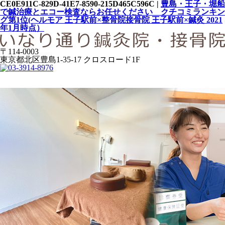
CE0E911C-829D-41E7-8590-215D465C596C |
豊島・王子・堀船
で鍼治療とエコー検査ならお任せください クチコミランキン
グ第1位(ヘルモア 王子駅前×整骨院接骨院 王子駅前×鍼灸 2021
年1月時点）
〒114-0003
東京都北区豊島1-35-17 クロスロード1F