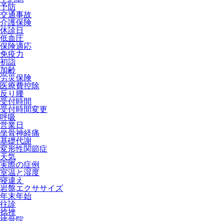
予防
交通事故
介護保険
休診日
低血圧
保険適応
免疫力
初詣
加齢
労災保険
医療費控除
反り腰
受付時間
受付時間変更
呼吸
営業日
坐骨神経痛
基礎代謝
変形性関節症
天気
実際の症例
室温と湿度
寝違え
岩盤エクササイズ
年末年始
往診
捻挫
接骨院