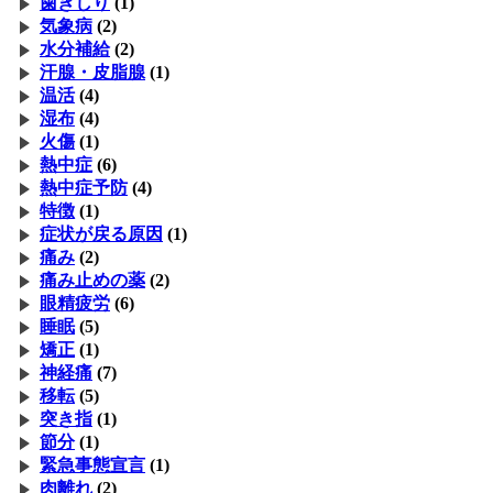
歯ぎしり
(1)
気象病
(2)
水分補給
(2)
汗腺・皮脂腺
(1)
温活
(4)
湿布
(4)
火傷
(1)
熱中症
(6)
熱中症予防
(4)
特徴
(1)
症状が戻る原因
(1)
痛み
(2)
痛み止めの薬
(2)
眼精疲労
(6)
睡眠
(5)
矯正
(1)
神経痛
(7)
移転
(5)
突き指
(1)
節分
(1)
緊急事態宣言
(1)
肉離れ
(2)