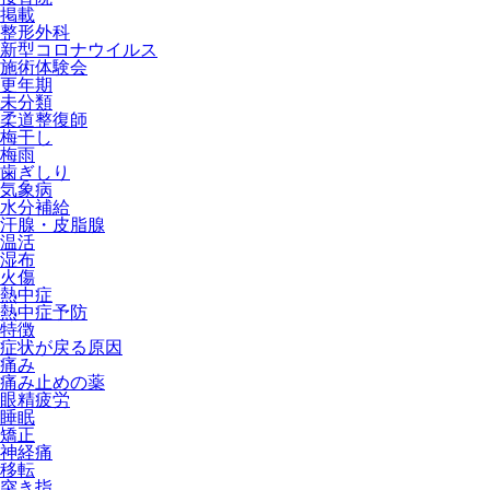
掲載
整形外科
新型コロナウイルス
施術体験会
更年期
未分類
柔道整復師
梅干し
梅雨
歯ぎしり
気象病
水分補給
汗腺・皮脂腺
温活
湿布
火傷
熱中症
熱中症予防
特徴
症状が戻る原因
痛み
痛み止めの薬
眼精疲労
睡眠
矯正
神経痛
移転
突き指