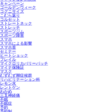
キャンペーン
ゴールデンウィーク
コグニサイズ
こむら返り
コルセット
ストレートネック
ストレッチ
スポーツジム
スポーツ障害
スマホ
スマホによる影響
スマホ首
セミナー
ヒートショック
フレイル
マイクロリカバリーパッチ
マイナ保険証
マスク
むずむず脚症候群
リハビリテーション科
レモン水
レントゲン
わかめ
三叉神経痛
不眠
不眠症
予約
予約制