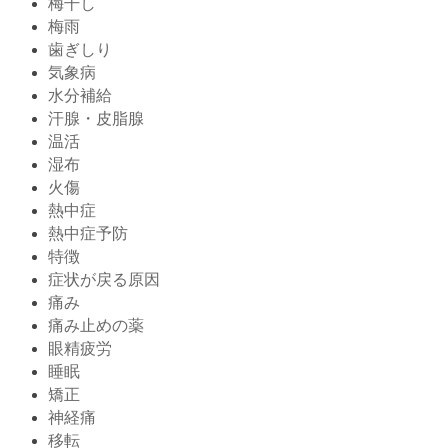
梅干し
梅雨
歯ぎしり
気象病
水分補給
汗腺・皮脂腺
温活
湿布
火傷
熱中症
熱中症予防
特徴
症状が戻る原因
痛み
痛み止めの薬
眼精疲労
睡眠
矯正
神経痛
移転