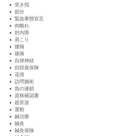
突き指
節分
緊急事態宣言
肉離れ
肘内障
肩こり
腰痛
膝痛
自律神経
自賠責保険
花壇
訪問施術
負の連鎖
資格確認書
超音波
運動
鍼治療
鍼灸
鍼灸保険