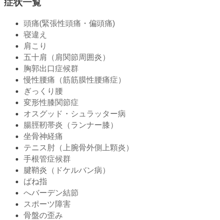
症状一覧
頭痛(緊張性頭痛・偏頭痛)
寝違え
肩こり
五十肩（肩関節周囲炎）
胸郭出口症候群
慢性腰痛（筋筋膜性腰痛症）
ぎっくり腰
変形性膝関節症
オスグッド・シュラッター病
腸脛靭帯炎（ランナー膝）
坐骨神経痛
テニス肘（上腕骨外側上顆炎）
手根管症候群
腱鞘炎（ドケルバン病）
ばね指
へバーデン結節
スポーツ障害
骨盤の歪み