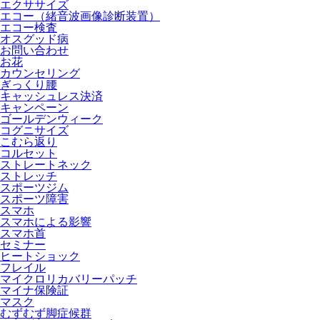
エクササイズ
エコー（緒音波画像診断装置）
エコー検査
オスグッド病
お問い合わせ
お花
カウンセリング
ぎっくり腰
キャッシュレス決済
キャンペーン
ゴールデンウィーク
コグニサイズ
こむら返り
コルセット
ストレートネック
ストレッチ
スポーツジム
スポーツ障害
スマホ
スマホによる影響
スマホ首
セミナー
ヒートショック
フレイル
マイクロリカバリーパッチ
マイナ保険証
マスク
むずむず脚症候群