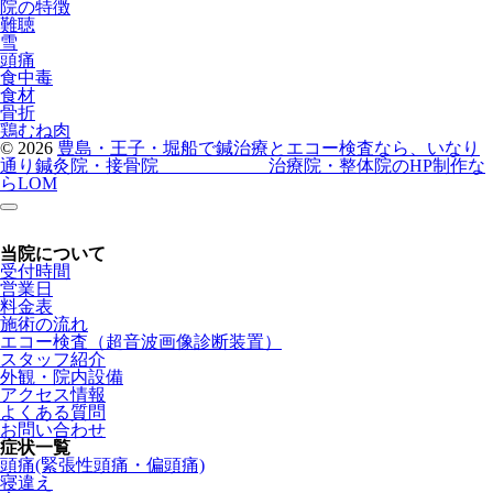
院の特徴
難聴
雪
頭痛
食中毒
食材
骨折
鶏むね肉
© 2026
豊島・王子・堀船で鍼治療とエコー検査なら、いなり
通り鍼灸院・接骨院
治療院・整体院のHP制作な
らLOM
当院について
受付時間
営業日
料金表
施術の流れ
エコー検査（超音波画像診断装置）
スタッフ紹介
外観・院内設備
アクセス情報
よくある質問
お問い合わせ
症状一覧
頭痛(緊張性頭痛・偏頭痛)
寝違え