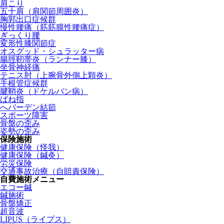
肩こり
五十肩（肩関節周囲炎）
胸郭出口症候群
慢性腰痛（筋筋膜性腰痛症）
ぎっくり腰
変形性膝関節症
オスグッド・シュラッター病
腸脛靭帯炎（ランナー膝）
坐骨神経痛
テニス肘（上腕骨外側上顆炎）
手根管症候群
腱鞘炎（ドケルバン病）
ばね指
へバーデン結節
スポーツ障害
骨盤の歪み
姿勢の歪み
保険施術
健康保険（怪我）
健康保険（鍼灸）
労災保険
交通事故治療（自賠責保険）
自費施術メニュー
エコー鍼
鍼施術
骨盤矯正
超音波
LIPUS（ライプス）