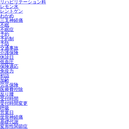
リハビリテーション科
レモン水
レントゲン
わかめ
三叉神経痛
不眠
不眠症
予約
予約制
予防
交通事故
介護保険
休診日
低血圧
保険適応
免疫力
初詣
加齢
労災保険
医療費控除
反り腰
受付時間
受付時間変更
呼吸
営業日
坐骨神経痛
基礎代謝
変形性関節症