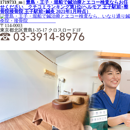
1719733_m |
豊島・王子・堀船で鍼治療とエコー検査ならお任
せください クチコミランキング第1位(ヘルモア 王子駅前×整
骨院接骨院 王子駅前×鍼灸 2021年1月時点）
〒114-0003
東京都北区豊島1-35-17 クロスロード1F