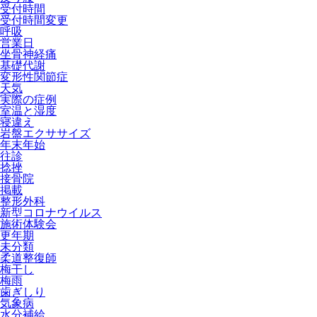
受付時間
受付時間変更
呼吸
営業日
坐骨神経痛
基礎代謝
変形性関節症
天気
実際の症例
室温と湿度
寝違え
岩盤エクササイズ
年末年始
往診
捻挫
接骨院
掲載
整形外科
新型コロナウイルス
施術体験会
更年期
未分類
柔道整復師
梅干し
梅雨
歯ぎしり
気象病
水分補給