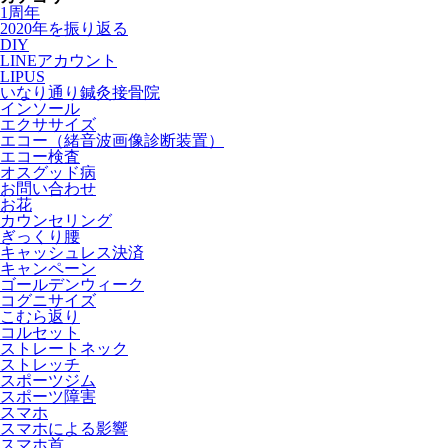
1周年
2020年を振り返る
DIY
LINEアカウント
LIPUS
いなり通り鍼灸接骨院
インソール
エクササイズ
エコー（緒音波画像診断装置）
エコー検査
オスグッド病
お問い合わせ
お花
カウンセリング
ぎっくり腰
キャッシュレス決済
キャンペーン
ゴールデンウィーク
コグニサイズ
こむら返り
コルセット
ストレートネック
ストレッチ
スポーツジム
スポーツ障害
スマホ
スマホによる影響
スマホ首