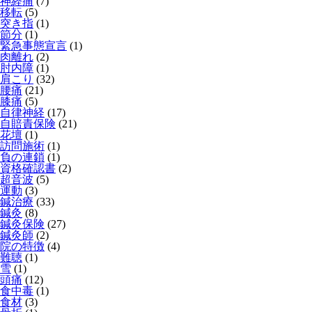
神経痛
(7)
移転
(5)
突き指
(1)
節分
(1)
緊急事態宣言
(1)
肉離れ
(2)
肘内障
(1)
肩こり
(32)
腰痛
(21)
膝痛
(5)
自律神経
(17)
自賠責保険
(21)
花壇
(1)
訪問施術
(1)
負の連鎖
(1)
資格確認書
(2)
超音波
(5)
運動
(3)
鍼治療
(33)
鍼灸
(8)
鍼灸保険
(27)
鍼灸師
(2)
院の特徴
(4)
難聴
(1)
雪
(1)
頭痛
(12)
食中毒
(1)
食材
(3)