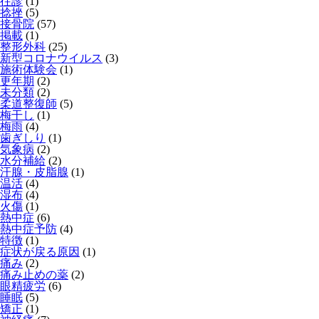
往診
(1)
捻挫
(5)
接骨院
(57)
掲載
(1)
整形外科
(25)
新型コロナウイルス
(3)
施術体験会
(1)
更年期
(2)
未分類
(2)
柔道整復師
(5)
梅干し
(1)
梅雨
(4)
歯ぎしり
(1)
気象病
(2)
水分補給
(2)
汗腺・皮脂腺
(1)
温活
(4)
湿布
(4)
火傷
(1)
熱中症
(6)
熱中症予防
(4)
特徴
(1)
症状が戻る原因
(1)
痛み
(2)
痛み止めの薬
(2)
眼精疲労
(6)
睡眠
(5)
矯正
(1)