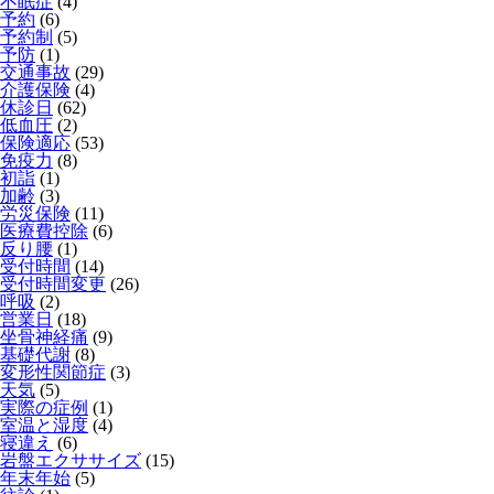
不眠症
(4)
予約
(6)
予約制
(5)
予防
(1)
交通事故
(29)
介護保険
(4)
休診日
(62)
低血圧
(2)
保険適応
(53)
免疫力
(8)
初詣
(1)
加齢
(3)
労災保険
(11)
医療費控除
(6)
反り腰
(1)
受付時間
(14)
受付時間変更
(26)
呼吸
(2)
営業日
(18)
坐骨神経痛
(9)
基礎代謝
(8)
変形性関節症
(3)
天気
(5)
実際の症例
(1)
室温と湿度
(4)
寝違え
(6)
岩盤エクササイズ
(15)
年末年始
(5)