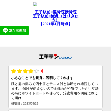
王子駅前×整骨院接骨院
王子駅前×鍼灸（はりきゅ
う）
【2021年1月時点】