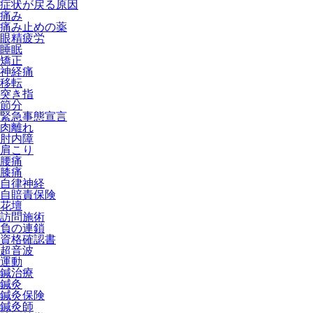
症状が戻る原因
痛み
痛み止めの薬
眼精疲労
睡眠
矯正
神経痛
移転
突き指
節分
緊急事態宣言
肉離れ
肘内障
肩こり
腰痛
膝痛
自律神経
自賠責保険
花壇
訪問施術
負の連鎖
資格確認書
超音波
運動
鍼治療
鍼灸
鍼灸保険
鍼灸師