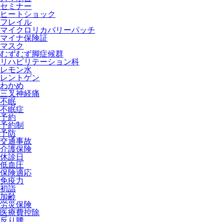
セミナー
ヒートショック
フレイル
マイクロリカバリーパッチ
マイナ保険証
マスク
むずむず脚症候群
リハビリテーション科
レモン水
レントゲン
わかめ
三叉神経痛
不眠
不眠症
予約
予約制
予防
交通事故
介護保険
休診日
低血圧
保険適応
免疫力
初詣
加齢
労災保険
医療費控除
反り腰