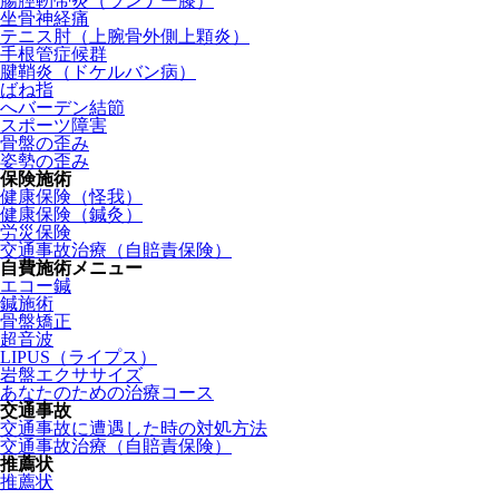
腸脛靭帯炎（ランナー膝）
坐骨神経痛
テニス肘（上腕骨外側上顆炎）
手根管症候群
腱鞘炎（ドケルバン病）
ばね指
へバーデン結節
スポーツ障害
骨盤の歪み
姿勢の歪み
保険施術
健康保険（怪我）
健康保険（鍼灸）
労災保険
交通事故治療（自賠責保険）
自費施術メニュー
エコー鍼
鍼施術
骨盤矯正
超音波
LIPUS（ライプス）
岩盤エクササイズ
あなたのための治療コース
交通事故
交通事故に遭遇した時の対処方法
交通事故治療（自賠責保険）
推薦状
推薦状