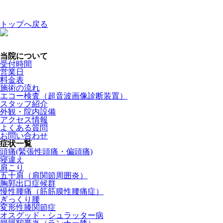
トップへ戻る
当院について
受付時間
営業日
料金表
施術の流れ
エコー検査（超音波画像診断装置）
スタッフ紹介
外観・院内設備
アクセス情報
よくある質問
お問い合わせ
症状一覧
頭痛(緊張性頭痛・偏頭痛)
寝違え
肩こり
五十肩（肩関節周囲炎）
胸郭出口症候群
慢性腰痛（筋筋膜性腰痛症）
ぎっくり腰
変形性膝関節症
オスグッド・シュラッター病