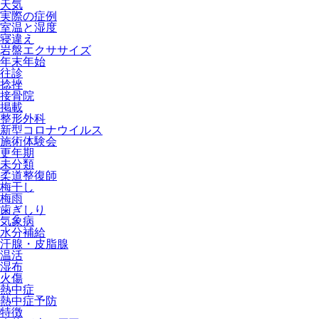
天気
実際の症例
室温と湿度
寝違え
岩盤エクササイズ
年末年始
往診
捻挫
接骨院
掲載
整形外科
新型コロナウイルス
施術体験会
更年期
未分類
柔道整復師
梅干し
梅雨
歯ぎしり
気象病
水分補給
汗腺・皮脂腺
温活
湿布
火傷
熱中症
熱中症予防
特徴