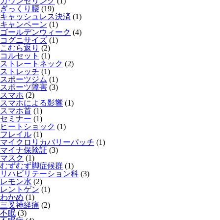
カウンセリング
(1)
ぎっくり腰
(19)
キャッシュレス決済
(1)
キャンペーン
(1)
ゴールデンウィーク
(4)
コグニサイズ
(1)
こむら返り
(2)
コルセット
(1)
ストレートネック
(2)
ストレッチ
(1)
スポーツジム
(1)
スポーツ障害
(3)
スマホ
(2)
スマホによる影響
(1)
スマホ首
(1)
セミナー
(1)
ヒートショック
(1)
フレイル
(1)
マイクロリカバリーパッチ
(1)
マイナ保険証
(3)
マスク
(1)
むずむず脚症候群
(1)
リハビリテーション科
(3)
レモン水
(2)
レントゲン
(1)
わかめ
(1)
三叉神経痛
(2)
不眠
(3)