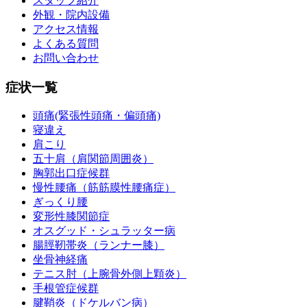
スタッフ紹介
外観・院内設備
アクセス情報
よくある質問
お問い合わせ
症状一覧
頭痛(緊張性頭痛・偏頭痛)
寝違え
肩こり
五十肩（肩関節周囲炎）
胸郭出口症候群
慢性腰痛（筋筋膜性腰痛症）
ぎっくり腰
変形性膝関節症
オスグッド・シュラッター病
腸脛靭帯炎（ランナー膝）
坐骨神経痛
テニス肘（上腕骨外側上顆炎）
手根管症候群
腱鞘炎（ドケルバン病）