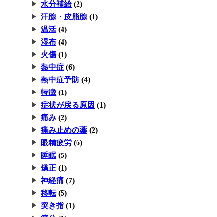
水分補給
(2)
汗腺・皮脂腺
(1)
温活
(4)
湿布
(4)
火傷
(1)
熱中症
(6)
熱中症予防
(4)
特徴
(1)
症状が戻る原因
(1)
痛み
(2)
痛み止めの薬
(2)
眼精疲労
(6)
睡眠
(5)
矯正
(1)
神経痛
(7)
移転
(5)
突き指
(1)