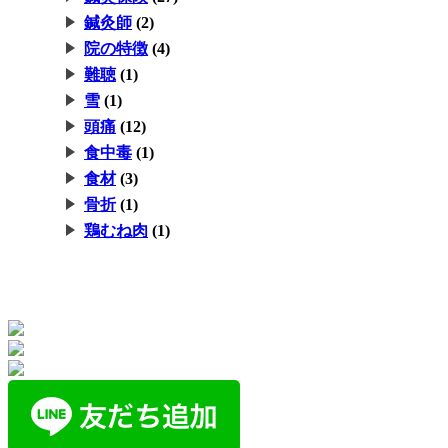
鍼灸師
(2)
院の特徴
(4)
難聴
(1)
雪
(1)
頭痛
(12)
食中毒
(1)
食材
(3)
骨折
(1)
鶏むね肉
(1)