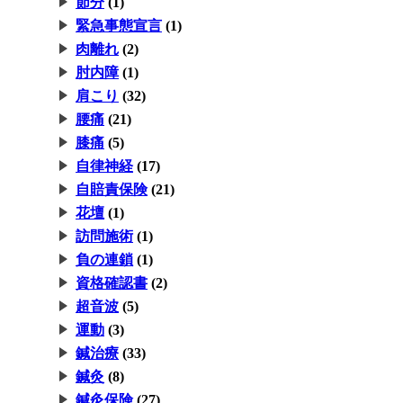
節分
(1)
緊急事態宣言
(1)
肉離れ
(2)
肘内障
(1)
肩こり
(32)
腰痛
(21)
膝痛
(5)
自律神経
(17)
自賠責保険
(21)
花壇
(1)
訪問施術
(1)
負の連鎖
(1)
資格確認書
(2)
超音波
(5)
運動
(3)
鍼治療
(33)
鍼灸
(8)
鍼灸保険
(27)