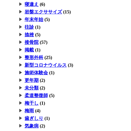
寝違え
(6)
岩盤エクササイズ
(15)
年末年始
(5)
往診
(1)
捻挫
(5)
接骨院
(57)
掲載
(1)
整形外科
(25)
新型コロナウイルス
(3)
施術体験会
(1)
更年期
(2)
未分類
(2)
柔道整復師
(5)
梅干し
(1)
梅雨
(4)
歯ぎしり
(1)
気象病
(2)