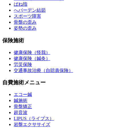
ばね指
へバーデン結節
スポーツ障害
骨盤の歪み
姿勢の歪み
保険施術
健康保険（怪我）
健康保険（鍼灸）
労災保険
交通事故治療（自賠責保険）
自費施術メニュー
エコー鍼
鍼施術
骨盤矯正
超音波
LIPUS（ライプス）
岩盤エクササイズ