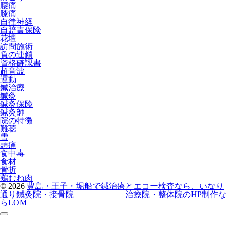
腰痛
膝痛
自律神経
自賠責保険
花壇
訪問施術
負の連鎖
資格確認書
超音波
運動
鍼治療
鍼灸
鍼灸保険
鍼灸師
院の特徴
難聴
雪
頭痛
食中毒
食材
骨折
鶏むね肉
© 2026
豊島・王子・堀船で鍼治療とエコー検査なら、いなり
通り鍼灸院・接骨院
治療院・整体院のHP制作な
らLOM