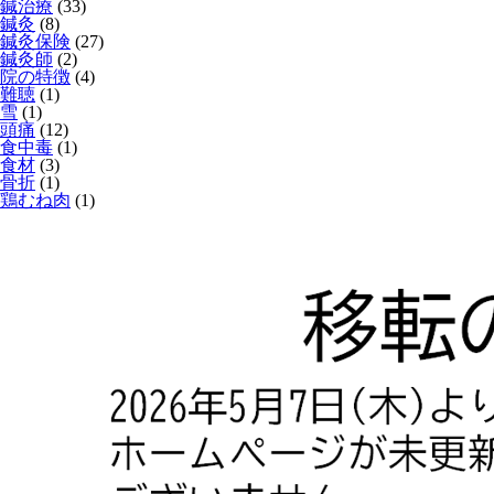
鍼治療
(33)
鍼灸
(8)
鍼灸保険
(27)
鍼灸師
(2)
院の特徴
(4)
難聴
(1)
雪
(1)
頭痛
(12)
食中毒
(1)
食材
(3)
骨折
(1)
鶏むね肉
(1)