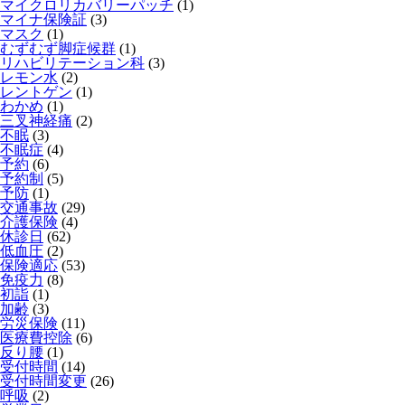
マイクロリカバリーパッチ
(1)
マイナ保険証
(3)
マスク
(1)
むずむず脚症候群
(1)
リハビリテーション科
(3)
レモン水
(2)
レントゲン
(1)
わかめ
(1)
三叉神経痛
(2)
不眠
(3)
不眠症
(4)
予約
(6)
予約制
(5)
予防
(1)
交通事故
(29)
介護保険
(4)
休診日
(62)
低血圧
(2)
保険適応
(53)
免疫力
(8)
初詣
(1)
加齢
(3)
労災保険
(11)
医療費控除
(6)
反り腰
(1)
受付時間
(14)
受付時間変更
(26)
呼吸
(2)