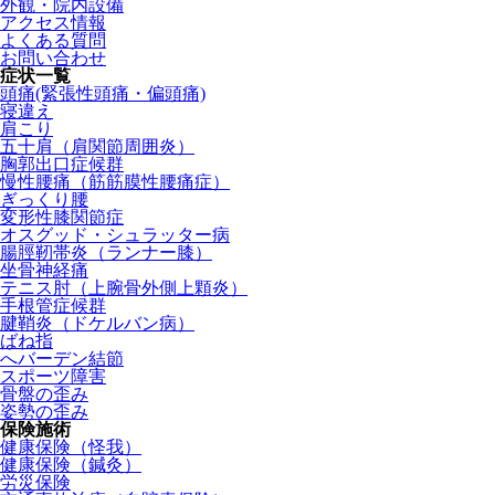
外観・院内設備
アクセス情報
よくある質問
お問い合わせ
症状一覧
頭痛(緊張性頭痛・偏頭痛)
寝違え
肩こり
五十肩（肩関節周囲炎）
胸郭出口症候群
慢性腰痛（筋筋膜性腰痛症）
ぎっくり腰
変形性膝関節症
オスグッド・シュラッター病
腸脛靭帯炎（ランナー膝）
坐骨神経痛
テニス肘（上腕骨外側上顆炎）
手根管症候群
腱鞘炎（ドケルバン病）
ばね指
へバーデン結節
スポーツ障害
骨盤の歪み
姿勢の歪み
保険施術
健康保険（怪我）
健康保険（鍼灸）
労災保険