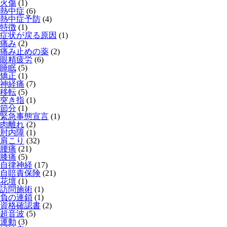
火傷
(1)
熱中症
(6)
熱中症予防
(4)
特徴
(1)
症状が戻る原因
(1)
痛み
(2)
痛み止めの薬
(2)
眼精疲労
(6)
睡眠
(5)
矯正
(1)
神経痛
(7)
移転
(5)
突き指
(1)
節分
(1)
緊急事態宣言
(1)
肉離れ
(2)
肘内障
(1)
肩こり
(32)
腰痛
(21)
膝痛
(5)
自律神経
(17)
自賠責保険
(21)
花壇
(1)
訪問施術
(1)
負の連鎖
(1)
資格確認書
(2)
超音波
(5)
運動
(3)