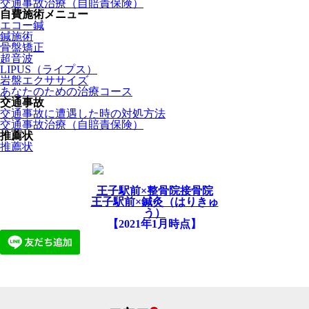
交通事故治療（自賠責保険）
自費施術メニュー
エコー鍼
鍼施術
骨盤矯正
超音波
LIPUS（ライプス）
岩盤エクササイズ
あなたのための治療コース
交通事故
交通事故に遭遇した時の対処方法
交通事故治療（自賠責保険）
推薦状
推薦状
王子駅前×整骨院接骨院
王子駅前×鍼灸（はりきゅ
う）
【2021年1月時点】