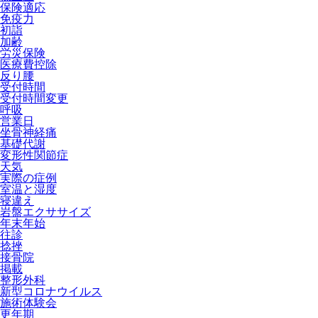
保険適応
免疫力
初詣
加齢
労災保険
医療費控除
反り腰
受付時間
受付時間変更
呼吸
営業日
坐骨神経痛
基礎代謝
変形性関節症
天気
実際の症例
室温と湿度
寝違え
岩盤エクササイズ
年末年始
往診
捻挫
接骨院
掲載
整形外科
新型コロナウイルス
施術体験会
更年期