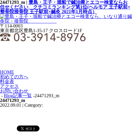
24471293_m |
豊島・王子・堀船で鍼治療とエコー検査ならお
任せください クチコミランキング第1位(ヘルモア 王子駅前×
整骨院接骨院 王子駅前×鍼灸 2021年1月時点）
〒114-0003
東京都北区豊島1-35-17 クロスロード1F
HOME
初めての方へ
料金表
アクセス
お問い合わせ
-
Blog記事一覧
-24471293_m
24471293_m
2022.09.01 | Category: