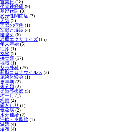
営業日
(18)
坐骨神経痛
(9)
基礎代謝
(8)
変形性関節症
(3)
天気
(5)
実際の症例
(1)
室温と湿度
(4)
寝違え
(6)
岩盤エクササイズ
(15)
年末年始
(5)
往診
(1)
捻挫
(5)
接骨院
(57)
掲載
(1)
整形外科
(25)
新型コロナウイルス
(3)
施術体験会
(1)
更年期
(2)
未分類
(2)
柔道整復師
(5)
梅干し
(1)
梅雨
(4)
歯ぎしり
(1)
気象病
(2)
水分補給
(2)
汗腺・皮脂腺
(1)
温活
(4)
湿布
(4)