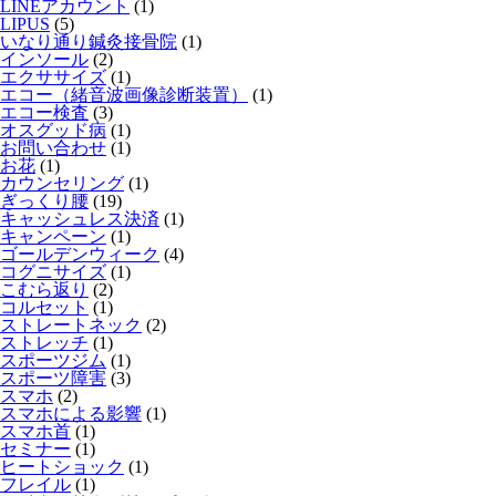
LINEアカウント
(1)
LIPUS
(5)
いなり通り鍼灸接骨院
(1)
インソール
(2)
エクササイズ
(1)
エコー（緒音波画像診断装置）
(1)
エコー検査
(3)
オスグッド病
(1)
お問い合わせ
(1)
お花
(1)
カウンセリング
(1)
ぎっくり腰
(19)
キャッシュレス決済
(1)
キャンペーン
(1)
ゴールデンウィーク
(4)
コグニサイズ
(1)
こむら返り
(2)
コルセット
(1)
ストレートネック
(2)
ストレッチ
(1)
スポーツジム
(1)
スポーツ障害
(3)
スマホ
(2)
スマホによる影響
(1)
スマホ首
(1)
セミナー
(1)
ヒートショック
(1)
フレイル
(1)