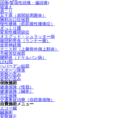
頭痛(緊張性頭痛・偏頭痛)
寝違え
肩こり
五十肩（肩関節周囲炎）
胸郭出口症候群
慢性腰痛（筋筋膜性腰痛症）
ぎっくり腰
変形性膝関節症
オスグッド・シュラッター病
腸脛靭帯炎（ランナー膝）
坐骨神経痛
テニス肘（上腕骨外側上顆炎）
手根管症候群
腱鞘炎（ドケルバン病）
ばね指
へバーデン結節
スポーツ障害
骨盤の歪み
姿勢の歪み
保険施術
健康保険（怪我）
健康保険（鍼灸）
労災保険
交通事故治療（自賠責保険）
自費施術メニュー
エコー鍼
鍼施術
骨盤矯正