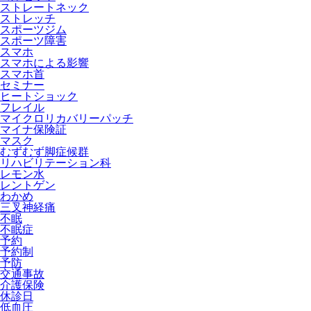
ストレートネック
ストレッチ
スポーツジム
スポーツ障害
スマホ
スマホによる影響
スマホ首
セミナー
ヒートショック
フレイル
マイクロリカバリーパッチ
マイナ保険証
マスク
むずむず脚症候群
リハビリテーション科
レモン水
レントゲン
わかめ
三叉神経痛
不眠
不眠症
予約
予約制
予防
交通事故
介護保険
休診日
低血圧