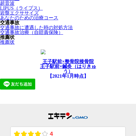
超音波
LIPUS（ライプス）
岩盤エクササイズ
あなたのための治療コース
交通事故
交通事故に遭遇した時の対処方法
交通事故治療（自賠責保険）
推薦状
推薦状
王子駅前×整骨院接骨院
王子駅前×鍼灸（はりきゅ
う）
【2021年1月時点】