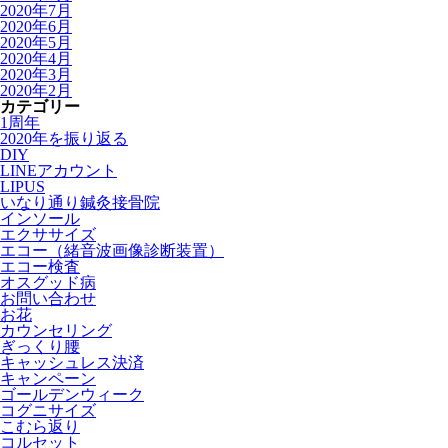
2020年7月
2020年6月
2020年5月
2020年4月
2020年3月
2020年2月
カテゴリー
1周年
2020年を振り返る
DIY
LINEアカウント
LIPUS
いなり通り鍼灸接骨院
インソール
エクササイズ
エコー（緒音波画像診断装置）
エコー検査
オスグッド病
お問い合わせ
お花
カウンセリング
ぎっくり腰
キャッシュレス決済
キャンペーン
ゴールデンウィーク
コグニサイズ
こむら返り
コルセット