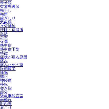
未分類
柔道整復師
梅干し
梅雨
歯ぎしり
気象病
水分補給
汗腺・皮脂腺
温活
湿布
火傷
熱中症
熱中症予防
特徴
症状が戻る原因
痛み
痛み止めの薬
眼精疲労
睡眠
矯正
神経痛
移転
突き指
節分
緊急事態宣言
肉離れ
肘内障
肩こり