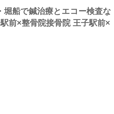
・堀船で鍼治療とエコー検査な
駅前×整骨院接骨院 王子駅前×