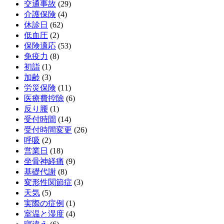
交通事故
(29)
介護保険
(4)
休診日
(62)
低血圧
(2)
保険適応
(53)
免疫力
(8)
初詣
(1)
加齢
(3)
労災保険
(11)
医療費控除
(6)
反り腰
(1)
受付時間
(14)
受付時間変更
(26)
呼吸
(2)
営業日
(18)
坐骨神経痛
(9)
基礎代謝
(8)
変形性関節症
(3)
天気
(5)
実際の症例
(1)
室温と湿度
(4)