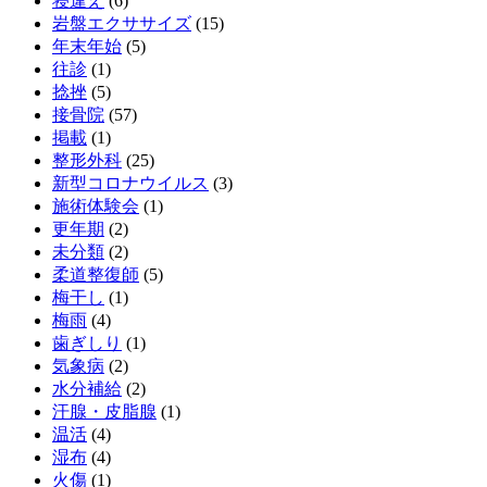
寝違え
(6)
岩盤エクササイズ
(15)
年末年始
(5)
往診
(1)
捻挫
(5)
接骨院
(57)
掲載
(1)
整形外科
(25)
新型コロナウイルス
(3)
施術体験会
(1)
更年期
(2)
未分類
(2)
柔道整復師
(5)
梅干し
(1)
梅雨
(4)
歯ぎしり
(1)
気象病
(2)
水分補給
(2)
汗腺・皮脂腺
(1)
温活
(4)
湿布
(4)
火傷
(1)