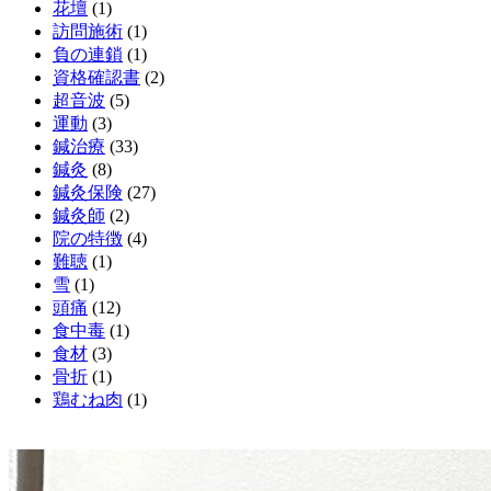
花壇
(1)
訪問施術
(1)
負の連鎖
(1)
資格確認書
(2)
超音波
(5)
運動
(3)
鍼治療
(33)
鍼灸
(8)
鍼灸保険
(27)
鍼灸師
(2)
院の特徴
(4)
難聴
(1)
雪
(1)
頭痛
(12)
食中毒
(1)
食材
(3)
骨折
(1)
鶏むね肉
(1)