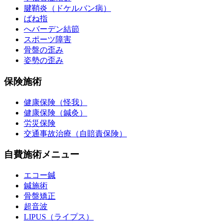
腱鞘炎（ドケルバン病）
ばね指
へバーデン結節
スポーツ障害
骨盤の歪み
姿勢の歪み
保険施術
健康保険（怪我）
健康保険（鍼灸）
労災保険
交通事故治療（自賠責保険）
自費施術メニュー
エコー鍼
鍼施術
骨盤矯正
超音波
LIPUS（ライプス）