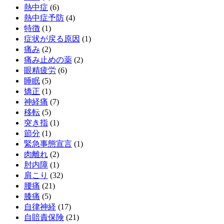
熱中症
(6)
熱中症予防
(4)
特徴
(1)
症状が戻る原因
(1)
痛み
(2)
痛み止めの薬
(2)
眼精疲労
(6)
睡眠
(5)
矯正
(1)
神経痛
(7)
移転
(5)
突き指
(1)
節分
(1)
緊急事態宣言
(1)
肉離れ
(2)
肘内障
(1)
肩こり
(32)
腰痛
(21)
膝痛
(5)
自律神経
(17)
自賠責保険
(21)