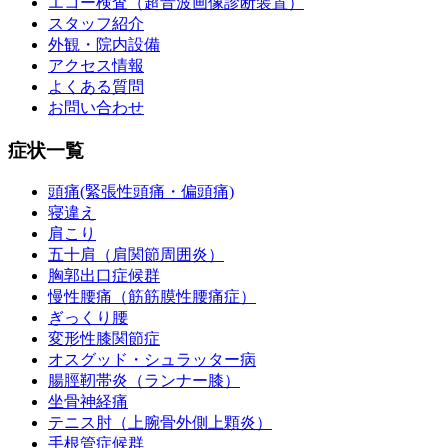
エコー検査（超音波画像診断装置）
スタッフ紹介
外観・院内設備
アクセス情報
よくある質問
お問い合わせ
症状一覧
頭痛(緊張性頭痛・偏頭痛)
寝違え
肩こり
五十肩（肩関節周囲炎）
胸郭出口症候群
慢性腰痛（筋筋膜性腰痛症）
ぎっくり腰
変形性膝関節症
オスグッド・シュラッター病
腸脛靭帯炎（ランナー膝）
坐骨神経痛
テニス肘（上腕骨外側上顆炎）
手根管症候群