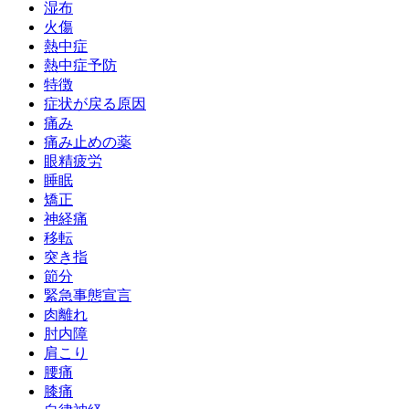
湿布
火傷
熱中症
熱中症予防
特徴
症状が戻る原因
痛み
痛み止めの薬
眼精疲労
睡眠
矯正
神経痛
移転
突き指
節分
緊急事態宣言
肉離れ
肘内障
肩こり
腰痛
膝痛