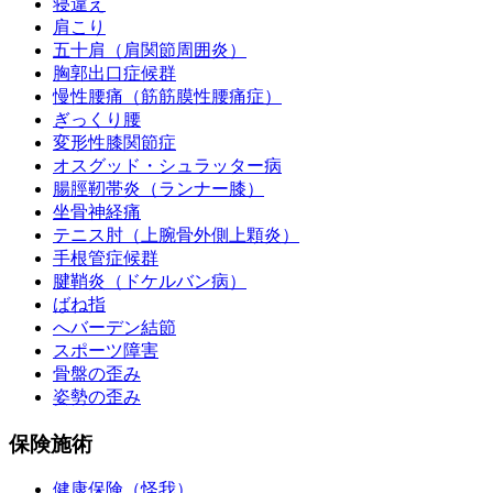
寝違え
肩こり
五十肩（肩関節周囲炎）
胸郭出口症候群
慢性腰痛（筋筋膜性腰痛症）
ぎっくり腰
変形性膝関節症
オスグッド・シュラッター病
腸脛靭帯炎（ランナー膝）
坐骨神経痛
テニス肘（上腕骨外側上顆炎）
手根管症候群
腱鞘炎（ドケルバン病）
ばね指
へバーデン結節
スポーツ障害
骨盤の歪み
姿勢の歪み
保険施術
健康保険（怪我）