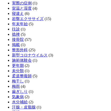
実際の症例
(1)
室温と湿度
(4)
寝違え
(6)
岩盤エクササイズ
(15)
年末年始
(5)
往診
(1)
捻挫
(5)
接骨院
(57)
掲載
(1)
整形外科
(25)
新型コロナウイルス
(3)
施術体験会
(1)
更年期
(2)
未分類
(1)
柔道整復師
(5)
梅干し
(1)
梅雨
(4)
歯ぎしり
(1)
気象病
(2)
水分補給
(2)
汗腺・皮脂腺
(1)