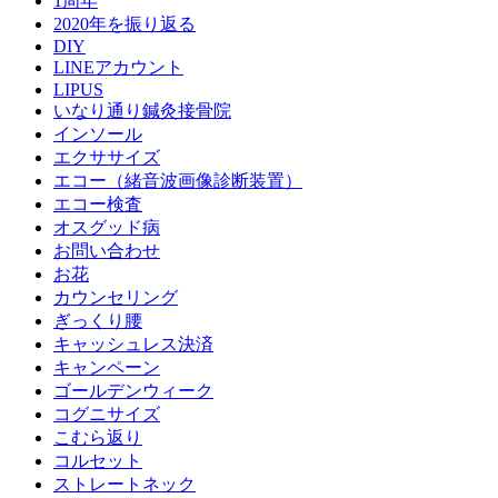
1周年
2020年を振り返る
DIY
LINEアカウント
LIPUS
いなり通り鍼灸接骨院
インソール
エクササイズ
エコー（緒音波画像診断装置）
エコー検査
オスグッド病
お問い合わせ
お花
カウンセリング
ぎっくり腰
キャッシュレス決済
キャンペーン
ゴールデンウィーク
コグニサイズ
こむら返り
コルセット
ストレートネック