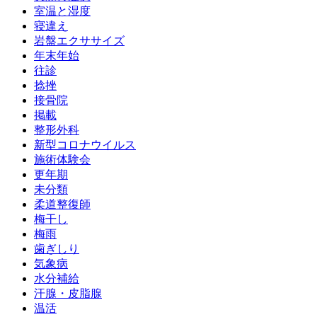
室温と湿度
寝違え
岩盤エクササイズ
年末年始
往診
捻挫
接骨院
掲載
整形外科
新型コロナウイルス
施術体験会
更年期
未分類
柔道整復師
梅干し
梅雨
歯ぎしり
気象病
水分補給
汗腺・皮脂腺
温活