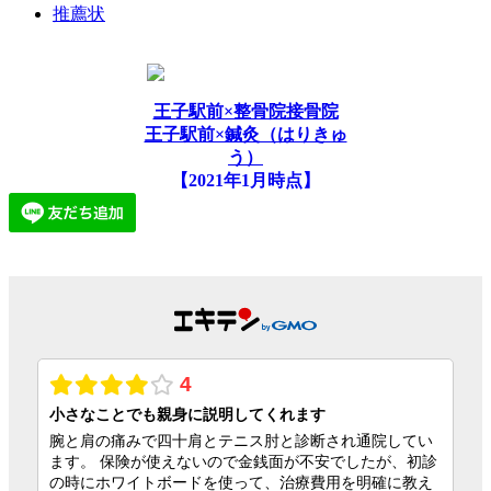
推薦状
王子駅前×整骨院接骨院
王子駅前×鍼灸（はりきゅ
う）
【2021年1月時点】