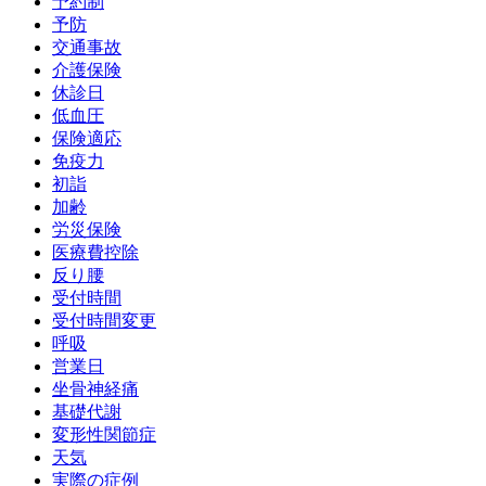
予約制
予防
交通事故
介護保険
休診日
低血圧
保険適応
免疫力
初詣
加齢
労災保険
医療費控除
反り腰
受付時間
受付時間変更
呼吸
営業日
坐骨神経痛
基礎代謝
変形性関節症
天気
実際の症例