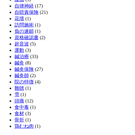
自律神経
(17)
自賠責保険
(21)
花壇
(1)
訪問施術
(1)
負の連鎖
(1)
資格確認書
(2)
超音波
(5)
運動
(3)
鍼治療
(33)
鍼灸
(8)
鍼灸保険
(27)
鍼灸師
(2)
院の特徴
(4)
難聴
(1)
雪
(1)
頭痛
(12)
食中毒
(1)
食材
(3)
骨折
(1)
鶏むね肉
(1)