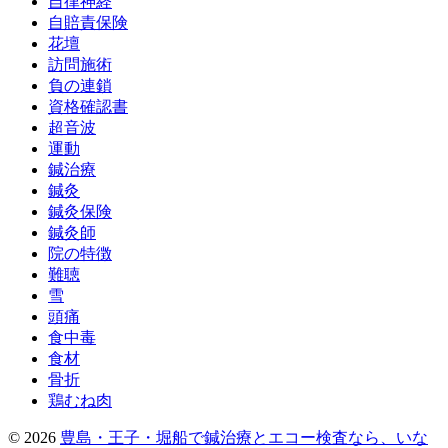
自律神経
自賠責保険
花壇
訪問施術
負の連鎖
資格確認書
超音波
運動
鍼治療
鍼灸
鍼灸保険
鍼灸師
院の特徴
難聴
雪
頭痛
食中毒
食材
骨折
鶏むね肉
© 2026
豊島・王子・堀船で鍼治療とエコー検査なら、いな