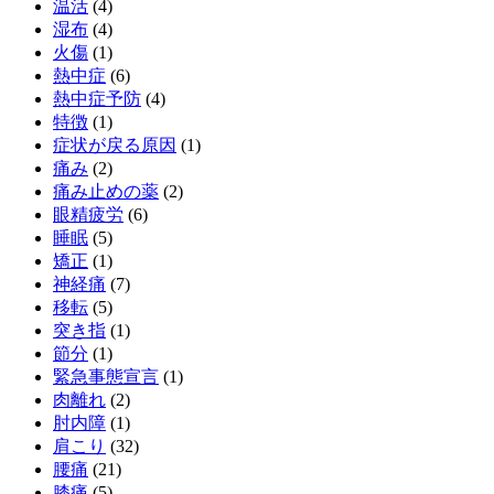
温活
(4)
湿布
(4)
火傷
(1)
熱中症
(6)
熱中症予防
(4)
特徴
(1)
症状が戻る原因
(1)
痛み
(2)
痛み止めの薬
(2)
眼精疲労
(6)
睡眠
(5)
矯正
(1)
神経痛
(7)
移転
(5)
突き指
(1)
節分
(1)
緊急事態宣言
(1)
肉離れ
(2)
肘内障
(1)
肩こり
(32)
腰痛
(21)
膝痛
(5)