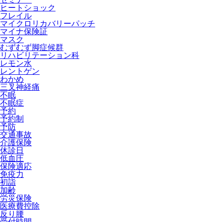
ヒートショック
フレイル
マイクロリカバリーパッチ
マイナ保険証
マスク
むずむず脚症候群
リハビリテーション科
レモン水
レントゲン
わかめ
三叉神経痛
不眠
不眠症
予約
予約制
予防
交通事故
介護保険
休診日
低血圧
保険適応
免疫力
初詣
加齢
労災保険
医療費控除
反り腰
受付時間