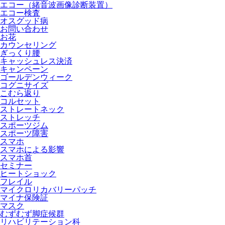
エコー（緒音波画像診断装置）
エコー検査
オスグッド病
お問い合わせ
お花
カウンセリング
ぎっくり腰
キャッシュレス決済
キャンペーン
ゴールデンウィーク
コグニサイズ
こむら返り
コルセット
ストレートネック
ストレッチ
スポーツジム
スポーツ障害
スマホ
スマホによる影響
スマホ首
セミナー
ヒートショック
フレイル
マイクロリカバリーパッチ
マイナ保険証
マスク
むずむず脚症候群
リハビリテーション科