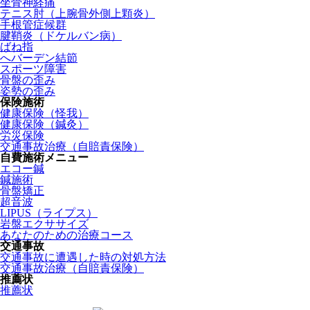
坐骨神経痛
テニス肘（上腕骨外側上顆炎）
手根管症候群
腱鞘炎（ドケルバン病）
ばね指
へバーデン結節
スポーツ障害
骨盤の歪み
姿勢の歪み
保険施術
健康保険（怪我）
健康保険（鍼灸）
労災保険
交通事故治療（自賠責保険）
自費施術メニュー
エコー鍼
鍼施術
骨盤矯正
超音波
LIPUS（ライプス）
岩盤エクササイズ
あなたのための治療コース
交通事故
交通事故に遭遇した時の対処方法
交通事故治療（自賠責保険）
推薦状
推薦状