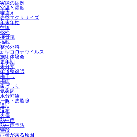
実際の症例
室温と湿度
寝違え
岩盤エクササイズ
年末年始
往診
捻挫
接骨院
掲載
整形外科
新型コロナウイルス
施術体験会
更年期
未分類
柔道整復師
梅干し
梅雨
歯ぎしり
気象病
水分補給
汗腺・皮脂腺
温活
湿布
火傷
熱中症
熱中症予防
特徴
症状が戻る原因