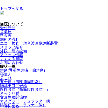
トップへ戻る
当院について
受付時間
営業日
料金表
施術の流れ
エコー検査（超音波画像診断装置）
スタッフ紹介
外観・院内設備
アクセス情報
よくある質問
お問い合わせ
症状一覧
頭痛(緊張性頭痛・偏頭痛)
寝違え
肩こり
五十肩（肩関節周囲炎）
胸郭出口症候群
慢性腰痛（筋筋膜性腰痛症）
ぎっくり腰
変形性膝関節症
オスグッド・シュラッター病
腸脛靭帯炎（ランナー膝）