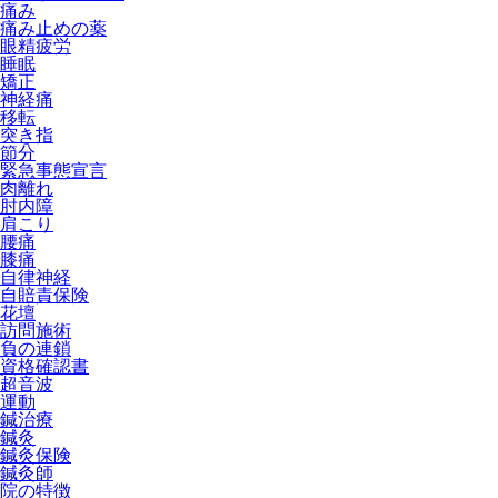
痛み
痛み止めの薬
眼精疲労
睡眠
矯正
神経痛
移転
突き指
節分
緊急事態宣言
肉離れ
肘内障
肩こり
腰痛
膝痛
自律神経
自賠責保険
花壇
訪問施術
負の連鎖
資格確認書
超音波
運動
鍼治療
鍼灸
鍼灸保険
鍼灸師
院の特徴