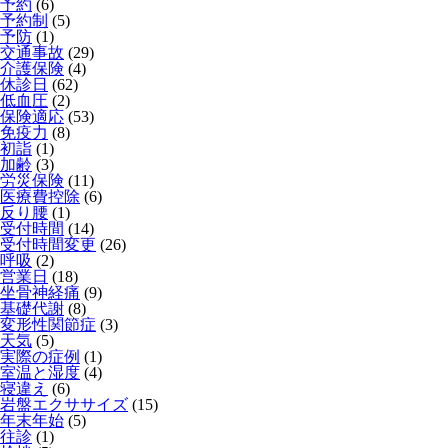
予約
(6)
予約制
(5)
予防
(1)
交通事故
(29)
介護保険
(4)
休診日
(62)
低血圧
(2)
保険適応
(53)
免疫力
(8)
初詣
(1)
加齢
(3)
労災保険
(11)
医療費控除
(6)
反り腰
(1)
受付時間
(14)
受付時間変更
(26)
呼吸
(2)
営業日
(18)
坐骨神経痛
(9)
基礎代謝
(8)
変形性関節症
(3)
天気
(5)
実際の症例
(1)
室温と湿度
(4)
寝違え
(6)
岩盤エクササイズ
(15)
年末年始
(5)
往診
(1)