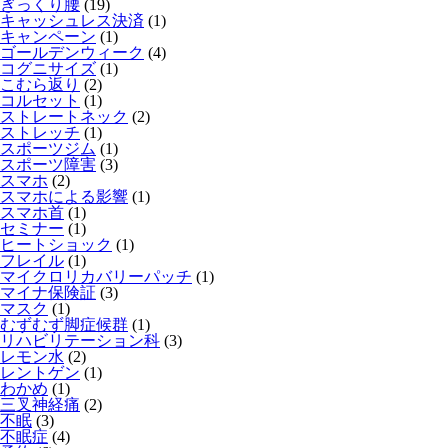
ぎっくり腰
(19)
キャッシュレス決済
(1)
キャンペーン
(1)
ゴールデンウィーク
(4)
コグニサイズ
(1)
こむら返り
(2)
コルセット
(1)
ストレートネック
(2)
ストレッチ
(1)
スポーツジム
(1)
スポーツ障害
(3)
スマホ
(2)
スマホによる影響
(1)
スマホ首
(1)
セミナー
(1)
ヒートショック
(1)
フレイル
(1)
マイクロリカバリーパッチ
(1)
マイナ保険証
(3)
マスク
(1)
むずむず脚症候群
(1)
リハビリテーション科
(3)
レモン水
(2)
レントゲン
(1)
わかめ
(1)
三叉神経痛
(2)
不眠
(3)
不眠症
(4)