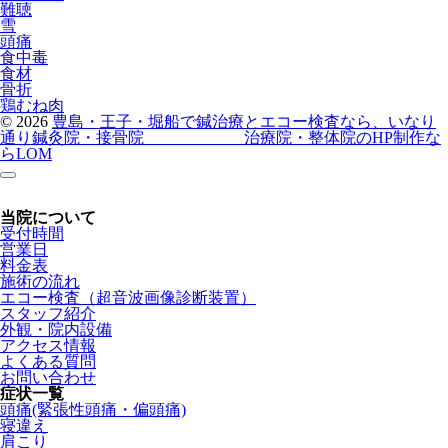
難聴
雪
頭痛
食中毒
食材
骨折
鶏むね肉
© 2026
豊島・王子・堀船で鍼治療とエコー検査なら、いなり
通り鍼灸院・接骨院
治療院・整体院のHP制作な
らLOM
当院について
受付時間
営業日
料金表
施術の流れ
エコー検査（超音波画像診断装置）
スタッフ紹介
外観・院内設備
アクセス情報
よくある質問
お問い合わせ
症状一覧
頭痛(緊張性頭痛・偏頭痛)
寝違え
肩こり