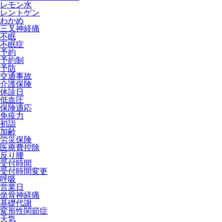
レモン水
レントゲン
わかめ
三叉神経痛
不眠
不眠症
予約
予約制
予防
交通事故
介護保険
休診日
低血圧
保険適応
免疫力
初詣
加齢
労災保険
医療費控除
反り腰
受付時間
受付時間変更
呼吸
営業日
坐骨神経痛
基礎代謝
変形性関節症
天気