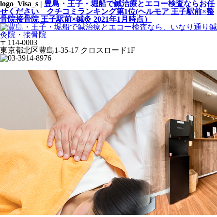
logo_Visa_s |
豊島・王子・堀船で鍼治療とエコー検査ならお任
せください クチコミランキング第1位(ヘルモア 王子駅前×整
骨院接骨院 王子駅前×鍼灸 2021年1月時点）
〒114-0003
東京都北区豊島1-35-17 クロスロード1F