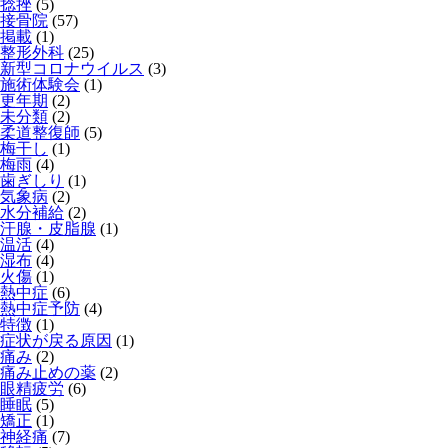
捻挫
(5)
接骨院
(57)
掲載
(1)
整形外科
(25)
新型コロナウイルス
(3)
施術体験会
(1)
更年期
(2)
未分類
(2)
柔道整復師
(5)
梅干し
(1)
梅雨
(4)
歯ぎしり
(1)
気象病
(2)
水分補給
(2)
汗腺・皮脂腺
(1)
温活
(4)
湿布
(4)
火傷
(1)
熱中症
(6)
熱中症予防
(4)
特徴
(1)
症状が戻る原因
(1)
痛み
(2)
痛み止めの薬
(2)
眼精疲労
(6)
睡眠
(5)
矯正
(1)
神経痛
(7)