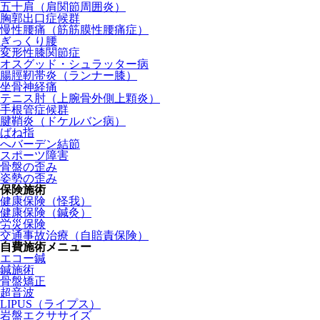
五十肩（肩関節周囲炎）
胸郭出口症候群
慢性腰痛（筋筋膜性腰痛症）
ぎっくり腰
変形性膝関節症
オスグッド・シュラッター病
腸脛靭帯炎（ランナー膝）
坐骨神経痛
テニス肘（上腕骨外側上顆炎）
手根管症候群
腱鞘炎（ドケルバン病）
ばね指
へバーデン結節
スポーツ障害
骨盤の歪み
姿勢の歪み
保険施術
健康保険（怪我）
健康保険（鍼灸）
労災保険
交通事故治療（自賠責保険）
自費施術メニュー
エコー鍼
鍼施術
骨盤矯正
超音波
LIPUS（ライプス）
岩盤エクササイズ