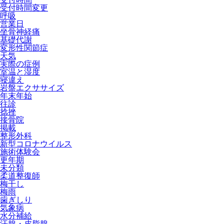
受付時間変更
呼吸
営業日
坐骨神経痛
基礎代謝
変形性関節症
天気
実際の症例
室温と湿度
寝違え
岩盤エクササイズ
年末年始
往診
捻挫
接骨院
掲載
整形外科
新型コロナウイルス
施術体験会
更年期
未分類
柔道整復師
梅干し
梅雨
歯ぎしり
気象病
水分補給
汗腺・皮脂腺