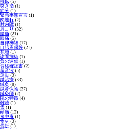
移転
(5)
突き指
(1)
節分
(1)
緊急事態宣言
(1)
肉離れ
(2)
肘内障
(1)
肩こり
(32)
腰痛
(21)
膝痛
(5)
自律神経
(17)
自賠責保険
(21)
花壇
(1)
訪問施術
(1)
負の連鎖
(1)
資格確認書
(2)
超音波
(5)
運動
(3)
鍼治療
(33)
鍼灸
(8)
鍼灸保険
(27)
鍼灸師
(2)
院の特徴
(4)
難聴
(1)
雪
(1)
頭痛
(12)
食中毒
(1)
食材
(3)
骨折
(1)