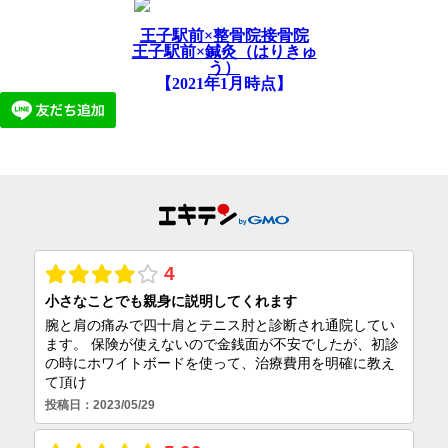
王子駅前×整骨院接骨院
王子駅前×鍼灸（はりきゅ
う）
【2021年1月時点】