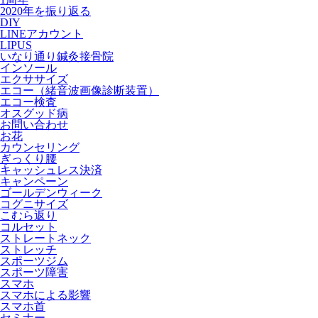
2020年を振り返る
DIY
LINEアカウント
LIPUS
いなり通り鍼灸接骨院
インソール
エクササイズ
エコー（緒音波画像診断装置）
エコー検査
オスグッド病
お問い合わせ
お花
カウンセリング
ぎっくり腰
キャッシュレス決済
キャンペーン
ゴールデンウィーク
コグニサイズ
こむら返り
コルセット
ストレートネック
ストレッチ
スポーツジム
スポーツ障害
スマホ
スマホによる影響
スマホ首
セミナー