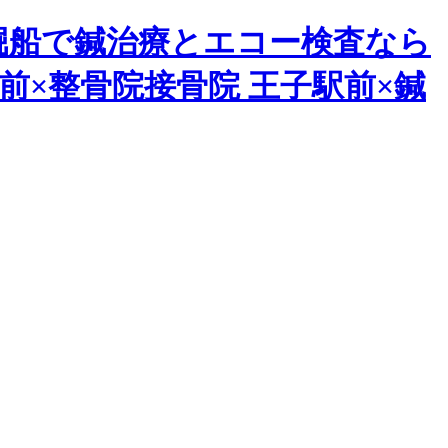
堀船で鍼治療とエコー検査なら
前×整骨院接骨院 王子駅前×鍼