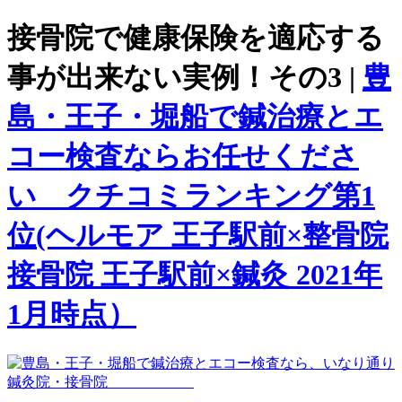
接骨院で健康保険を適応する
事が出来ない実例！その3 |
豊
島・王子・堀船で鍼治療とエ
コー検査ならお任せくださ
い クチコミランキング第1
位(ヘルモア 王子駅前×整骨院
接骨院 王子駅前×鍼灸 2021年
1月時点）