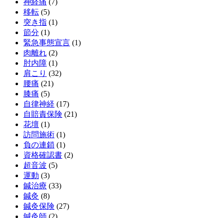
神経痛
(7)
移転
(5)
突き指
(1)
節分
(1)
緊急事態宣言
(1)
肉離れ
(2)
肘内障
(1)
肩こり
(32)
腰痛
(21)
膝痛
(5)
自律神経
(17)
自賠責保険
(21)
花壇
(1)
訪問施術
(1)
負の連鎖
(1)
資格確認書
(2)
超音波
(5)
運動
(3)
鍼治療
(33)
鍼灸
(8)
鍼灸保険
(27)
鍼灸師
(2)