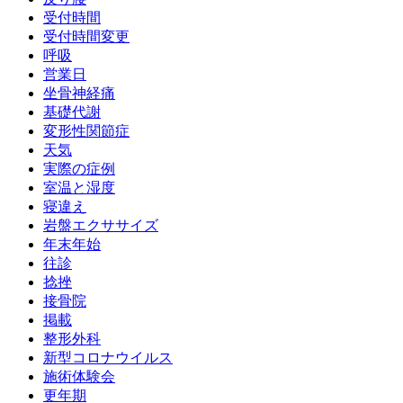
受付時間
受付時間変更
呼吸
営業日
坐骨神経痛
基礎代謝
変形性関節症
天気
実際の症例
室温と湿度
寝違え
岩盤エクササイズ
年末年始
往診
捻挫
接骨院
掲載
整形外科
新型コロナウイルス
施術体験会
更年期