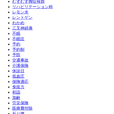
むずむず脚症候群
リハビリテーション科
レモン水
レントゲン
わかめ
三叉神経痛
不眠
不眠症
予約
予約制
予防
交通事故
介護保険
休診日
低血圧
保険適応
免疫力
初詣
加齢
労災保険
医療費控除
反り腰