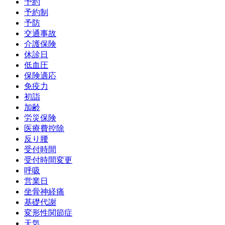
予約
予約制
予防
交通事故
介護保険
休診日
低血圧
保険適応
免疫力
初詣
加齢
労災保険
医療費控除
反り腰
受付時間
受付時間変更
呼吸
営業日
坐骨神経痛
基礎代謝
変形性関節症
天気