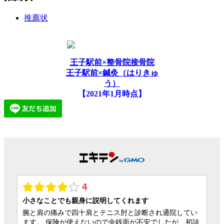
推薦状
王子駅前×整骨院接骨院
王子駅前×鍼灸（はりきゅ
う）
【2021年1月時点】