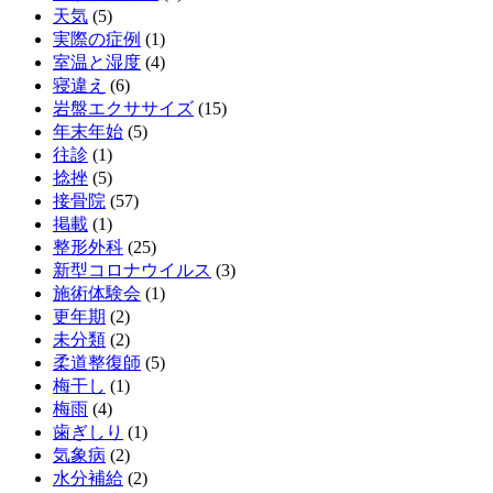
天気
(5)
実際の症例
(1)
室温と湿度
(4)
寝違え
(6)
岩盤エクササイズ
(15)
年末年始
(5)
往診
(1)
捻挫
(5)
接骨院
(57)
掲載
(1)
整形外科
(25)
新型コロナウイルス
(3)
施術体験会
(1)
更年期
(2)
未分類
(2)
柔道整復師
(5)
梅干し
(1)
梅雨
(4)
歯ぎしり
(1)
気象病
(2)
水分補給
(2)