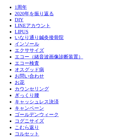
1周年
2020年を振り返る
DIY
LINEアカウント
LIPUS
いなり通り鍼灸接骨院
インソール
エクササイズ
エコー（緒音波画像診断装置）
エコー検査
オスグッド病
お問い合わせ
お花
カウンセリング
ぎっくり腰
キャッシュレス決済
キャンペーン
ゴールデンウィーク
コグニサイズ
こむら返り
コルセット