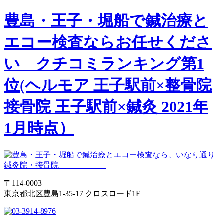
豊島・王子・堀船で鍼治療と
エコー検査ならお任せくださ
い クチコミランキング第1
位(ヘルモア 王子駅前×整骨院
接骨院 王子駅前×鍼灸 2021年
1月時点）
〒114-0003
東京都北区豊島1-35-17 クロスロード1F