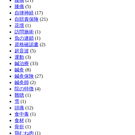
腰痛
(21)
膝痛
(5)
自律神経
(17)
自賠責保険
(21)
花壇
(1)
訪問施術
(1)
負の連鎖
(1)
資格確認書
(2)
超音波
(5)
運動
(3)
鍼治療
(33)
鍼灸
(8)
鍼灸保険
(27)
鍼灸師
(2)
院の特徴
(4)
難聴
(1)
雪
(1)
頭痛
(12)
食中毒
(1)
食材
(3)
骨折
(1)
鶏むね肉
(1)