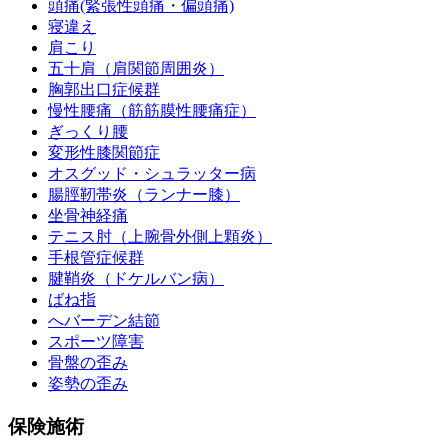
頭痛(緊張性頭痛・偏頭痛)
寝違え
肩こり
五十肩（肩関節周囲炎）
胸郭出口症候群
慢性腰痛（筋筋膜性腰痛症）
ぎっくり腰
変形性膝関節症
オスグッド・シュラッター病
腸脛靭帯炎（ランナー膝）
坐骨神経痛
テニス肘（上腕骨外側上顆炎）
手根管症候群
腱鞘炎（ドケルバン病）
ばね指
へバーデン結節
スポーツ障害
骨盤の歪み
姿勢の歪み
保険施術