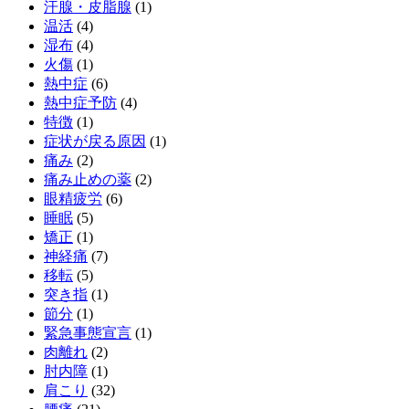
汗腺・皮脂腺
(1)
温活
(4)
湿布
(4)
火傷
(1)
熱中症
(6)
熱中症予防
(4)
特徴
(1)
症状が戻る原因
(1)
痛み
(2)
痛み止めの薬
(2)
眼精疲労
(6)
睡眠
(5)
矯正
(1)
神経痛
(7)
移転
(5)
突き指
(1)
節分
(1)
緊急事態宣言
(1)
肉離れ
(2)
肘内障
(1)
肩こり
(32)