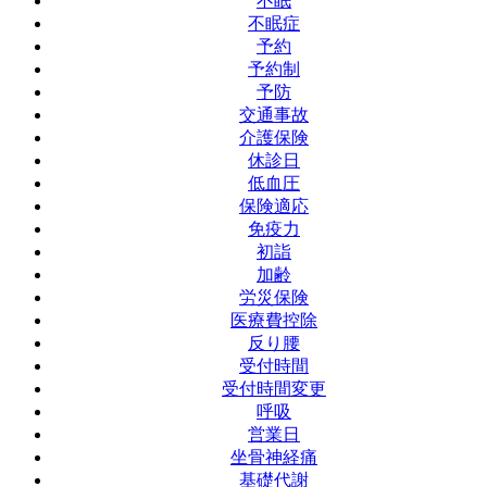
不眠
不眠症
予約
予約制
予防
交通事故
介護保険
休診日
低血圧
保険適応
免疫力
初詣
加齢
労災保険
医療費控除
反り腰
受付時間
受付時間変更
呼吸
営業日
坐骨神経痛
基礎代謝