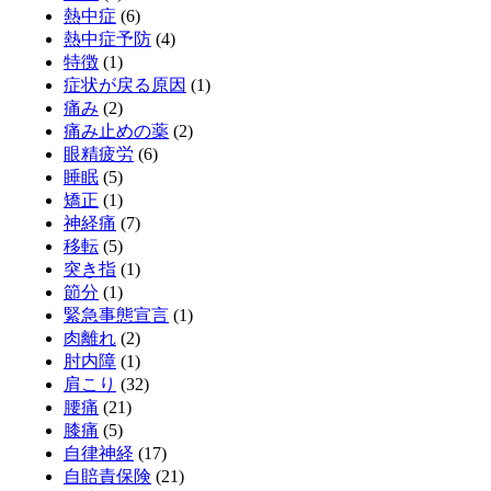
熱中症
(6)
熱中症予防
(4)
特徴
(1)
症状が戻る原因
(1)
痛み
(2)
痛み止めの薬
(2)
眼精疲労
(6)
睡眠
(5)
矯正
(1)
神経痛
(7)
移転
(5)
突き指
(1)
節分
(1)
緊急事態宣言
(1)
肉離れ
(2)
肘内障
(1)
肩こり
(32)
腰痛
(21)
膝痛
(5)
自律神経
(17)
自賠責保険
(21)