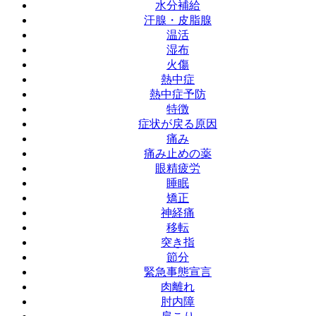
水分補給
汗腺・皮脂腺
温活
湿布
火傷
熱中症
熱中症予防
特徴
症状が戻る原因
痛み
痛み止めの薬
眼精疲労
睡眠
矯正
神経痛
移転
突き指
節分
緊急事態宣言
肉離れ
肘内障