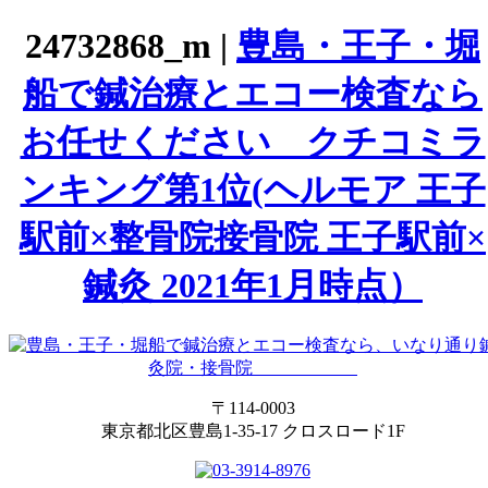
24732868_m |
豊島・王子・堀
船で鍼治療とエコー検査なら
お任せください クチコミラ
ンキング第1位(ヘルモア 王子
駅前×整骨院接骨院 王子駅前×
鍼灸 2021年1月時点）
〒114-0003
東京都北区豊島1-35-17 クロスロード1F