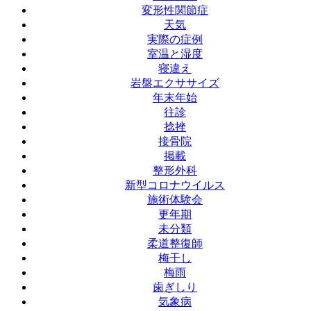
変形性関節症
天気
実際の症例
室温と湿度
寝違え
岩盤エクササイズ
年末年始
往診
捻挫
接骨院
掲載
整形外科
新型コロナウイルス
施術体験会
更年期
未分類
柔道整復師
梅干し
梅雨
歯ぎしり
気象病