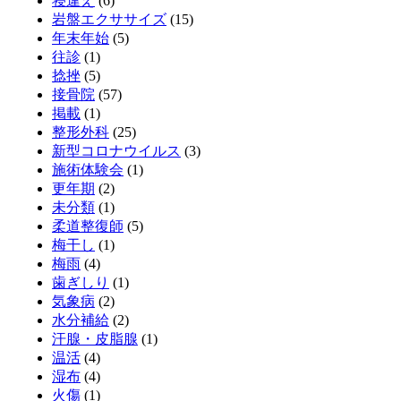
寝違え
(6)
岩盤エクササイズ
(15)
年末年始
(5)
往診
(1)
捻挫
(5)
接骨院
(57)
掲載
(1)
整形外科
(25)
新型コロナウイルス
(3)
施術体験会
(1)
更年期
(2)
未分類
(1)
柔道整復師
(5)
梅干し
(1)
梅雨
(4)
歯ぎしり
(1)
気象病
(2)
水分補給
(2)
汗腺・皮脂腺
(1)
温活
(4)
湿布
(4)
火傷
(1)