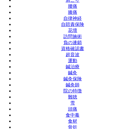
肩こり
腰痛
膝痛
自律神経
自賠責保険
花壇
訪問施術
負の連鎖
資格確認書
超音波
運動
鍼治療
鍼灸
鍼灸保険
鍼灸師
院の特徴
難聴
雪
頭痛
食中毒
食材
骨折