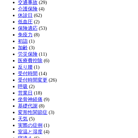
交通事故
(29)
介護保険
(4)
休診日
(62)
低血圧
(2)
保険適応
(53)
免疫力
(8)
初詣
(1)
加齢
(3)
労災保険
(11)
医療費控除
(6)
反り腰
(1)
受付時間
(14)
受付時間変更
(26)
呼吸
(2)
営業日
(18)
坐骨神経痛
(9)
基礎代謝
(8)
変形性関節症
(3)
天気
(5)
実際の症例
(1)
室温と湿度
(4)