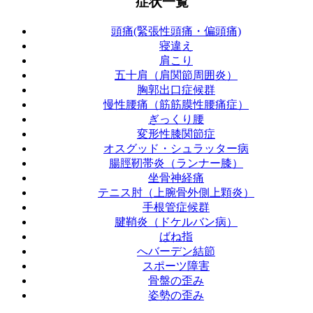
症状一覧
頭痛(緊張性頭痛・偏頭痛)
寝違え
肩こり
五十肩（肩関節周囲炎）
胸郭出口症候群
慢性腰痛（筋筋膜性腰痛症）
ぎっくり腰
変形性膝関節症
オスグッド・シュラッター病
腸脛靭帯炎（ランナー膝）
坐骨神経痛
テニス肘（上腕骨外側上顆炎）
手根管症候群
腱鞘炎（ドケルバン病）
ばね指
へバーデン結節
スポーツ障害
骨盤の歪み
姿勢の歪み