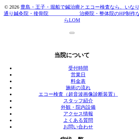
© 2026
豊島・王子・堀船で鍼治療とエコー検査なら、いな
通り鍼灸院・接骨院
治療院・整体院のHP制作
らLOM
当院について
受付時間
営業日
料金表
施術の流れ
エコー検査（超音波画像診断装置）
スタッフ紹介
外観・院内設備
アクセス情報
よくある質問
お問い合わせ