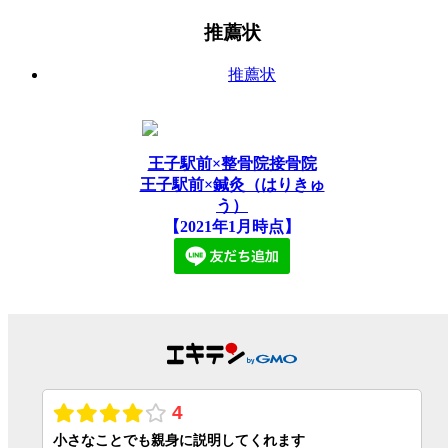
推薦状
推薦状
王子駅前×整骨院接骨院
王子駅前×鍼灸（はりきゅ
う）
【2021年1月時点】