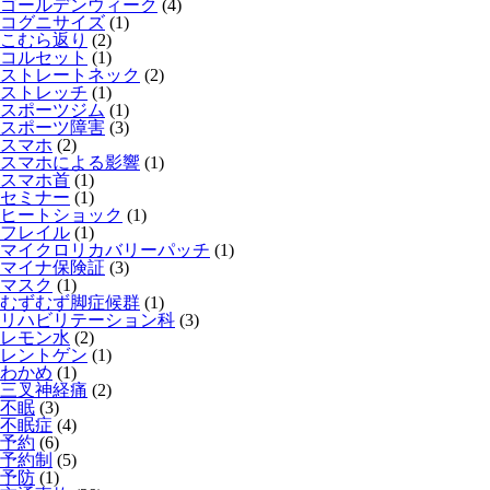
ゴールデンウィーク
(4)
コグニサイズ
(1)
こむら返り
(2)
コルセット
(1)
ストレートネック
(2)
ストレッチ
(1)
スポーツジム
(1)
スポーツ障害
(3)
スマホ
(2)
スマホによる影響
(1)
スマホ首
(1)
セミナー
(1)
ヒートショック
(1)
フレイル
(1)
マイクロリカバリーパッチ
(1)
マイナ保険証
(3)
マスク
(1)
むずむず脚症候群
(1)
リハビリテーション科
(3)
レモン水
(2)
レントゲン
(1)
わかめ
(1)
三叉神経痛
(2)
不眠
(3)
不眠症
(4)
予約
(6)
予約制
(5)
予防
(1)