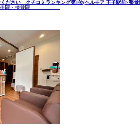
さい クチコミランキング第1位(ヘルモア 王子駅前×整骨院接