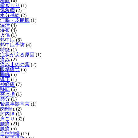
梅雨
(4)
歯ぎしり
(1)
気象病
(2)
水分補給
(2)
汗腺・皮脂腺
(1)
温活
(4)
湿布
(4)
火傷
(1)
熱中症
(6)
熱中症予防
(4)
特徴
(1)
症状が戻る原因
(1)
痛み
(2)
痛み止めの薬
(2)
眼精疲労
(6)
睡眠
(5)
矯正
(1)
神経痛
(7)
移転
(5)
突き指
(1)
節分
(1)
緊急事態宣言
(1)
肉離れ
(2)
肘内障
(1)
肩こり
(32)
腰痛
(21)
膝痛
(5)
自律神経
(17)