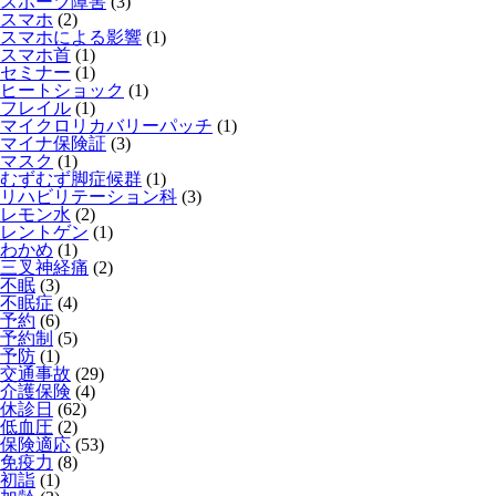
スポーツ障害
(3)
スマホ
(2)
スマホによる影響
(1)
スマホ首
(1)
セミナー
(1)
ヒートショック
(1)
フレイル
(1)
マイクロリカバリーパッチ
(1)
マイナ保険証
(3)
マスク
(1)
むずむず脚症候群
(1)
リハビリテーション科
(3)
レモン水
(2)
レントゲン
(1)
わかめ
(1)
三叉神経痛
(2)
不眠
(3)
不眠症
(4)
予約
(6)
予約制
(5)
予防
(1)
交通事故
(29)
介護保険
(4)
休診日
(62)
低血圧
(2)
保険適応
(53)
免疫力
(8)
初詣
(1)