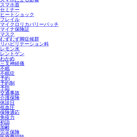
スマホ首
セミナー
ヒートショック
フレイル
マイクロリカバリーパッチ
マイナ保険証
マスク
むずむず脚症候群
リハビリテーション科
レモン水
レントゲン
わかめ
三叉神経痛
不眠
不眠症
予約
予約制
予防
交通事故
介護保険
休診日
低血圧
保険適応
免疫力
初詣
加齢
労災保険
医療費控除