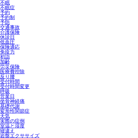
不眠
不眠症
予約
予約制
予防
交通事故
介護保険
休診日
低血圧
保険適応
免疫力
初詣
加齢
労災保険
医療費控除
反り腰
受付時間
受付時間変更
呼吸
営業日
坐骨神経痛
基礎代謝
変形性関節症
天気
実際の症例
室温と湿度
寝違え
岩盤エクササイズ