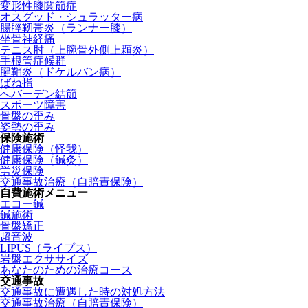
変形性膝関節症
オスグッド・シュラッター病
腸脛靭帯炎（ランナー膝）
坐骨神経痛
テニス肘（上腕骨外側上顆炎）
手根管症候群
腱鞘炎（ドケルバン病）
ばね指
へバーデン結節
スポーツ障害
骨盤の歪み
姿勢の歪み
保険施術
健康保険（怪我）
健康保険（鍼灸）
労災保険
交通事故治療（自賠責保険）
自費施術メニュー
エコー鍼
鍼施術
骨盤矯正
超音波
LIPUS（ライプス）
岩盤エクササイズ
あなたのための治療コース
交通事故
交通事故に遭遇した時の対処方法
交通事故治療（自賠責保険）