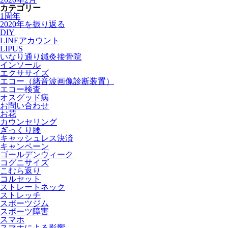
カテゴリー
1周年
2020年を振り返る
DIY
LINEアカウント
LIPUS
いなり通り鍼灸接骨院
インソール
エクササイズ
エコー（緒音波画像診断装置）
エコー検査
オスグッド病
お問い合わせ
お花
カウンセリング
ぎっくり腰
キャッシュレス決済
キャンペーン
ゴールデンウィーク
コグニサイズ
こむら返り
コルセット
ストレートネック
ストレッチ
スポーツジム
スポーツ障害
スマホ
スマホによる影響