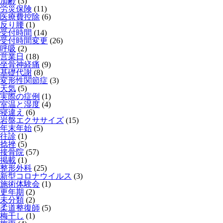
加齢
(3)
労災保険
(11)
医療費控除
(6)
反り腰
(1)
受付時間
(14)
受付時間変更
(26)
呼吸
(2)
営業日
(18)
坐骨神経痛
(9)
基礎代謝
(8)
変形性関節症
(3)
天気
(5)
実際の症例
(1)
室温と湿度
(4)
寝違え
(6)
岩盤エクササイズ
(15)
年末年始
(5)
往診
(1)
捻挫
(5)
接骨院
(57)
掲載
(1)
整形外科
(25)
新型コロナウイルス
(3)
施術体験会
(1)
更年期
(2)
未分類
(2)
柔道整復師
(5)
梅干し
(1)