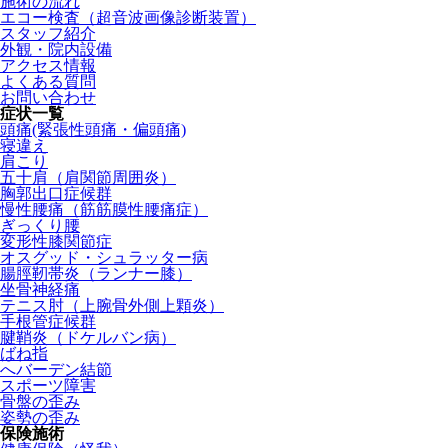
施術の流れ
エコー検査（超音波画像診断装置）
スタッフ紹介
外観・院内設備
アクセス情報
よくある質問
お問い合わせ
症状一覧
頭痛(緊張性頭痛・偏頭痛)
寝違え
肩こり
五十肩（肩関節周囲炎）
胸郭出口症候群
慢性腰痛（筋筋膜性腰痛症）
ぎっくり腰
変形性膝関節症
オスグッド・シュラッター病
腸脛靭帯炎（ランナー膝）
坐骨神経痛
テニス肘（上腕骨外側上顆炎）
手根管症候群
腱鞘炎（ドケルバン病）
ばね指
へバーデン結節
スポーツ障害
骨盤の歪み
姿勢の歪み
保険施術