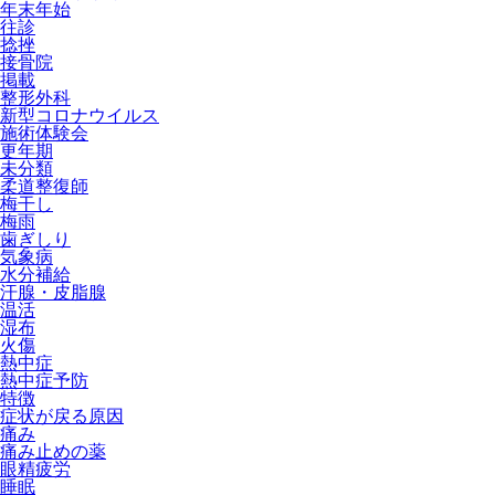
年末年始
往診
捻挫
接骨院
掲載
整形外科
新型コロナウイルス
施術体験会
更年期
未分類
柔道整復師
梅干し
梅雨
歯ぎしり
気象病
水分補給
汗腺・皮脂腺
温活
湿布
火傷
熱中症
熱中症予防
特徴
症状が戻る原因
痛み
痛み止めの薬
眼精疲労
睡眠