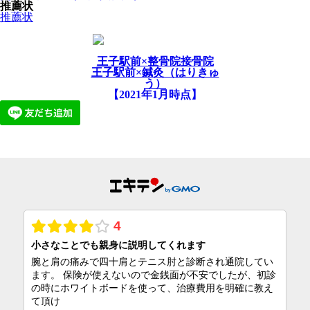
推薦状
推薦状
王子駅前×整骨院接骨院
王子駅前×鍼灸（はりきゅ
う）
【2021年1月時点】