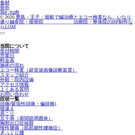
食材
骨折
鶏むね肉
© 2026
豊島・王子・堀船で鍼治療とエコー検査なら、いなり
通り鍼灸院・接骨院
治療院・整体院のHP制作な
らLOM
当院について
受付時間
営業日
料金表
施術の流れ
エコー検査（超音波画像診断装置）
スタッフ紹介
外観・院内設備
アクセス情報
よくある質問
お問い合わせ
症状一覧
頭痛(緊張性頭痛・偏頭痛)
寝違え
肩こり
五十肩（肩関節周囲炎）
胸郭出口症候群
慢性腰痛（筋筋膜性腰痛症）
ぎっくり腰