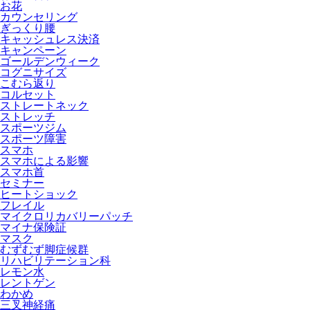
お花
カウンセリング
ぎっくり腰
キャッシュレス決済
キャンペーン
ゴールデンウィーク
コグニサイズ
こむら返り
コルセット
ストレートネック
ストレッチ
スポーツジム
スポーツ障害
スマホ
スマホによる影響
スマホ首
セミナー
ヒートショック
フレイル
マイクロリカバリーパッチ
マイナ保険証
マスク
むずむず脚症候群
リハビリテーション科
レモン水
レントゲン
わかめ
三叉神経痛