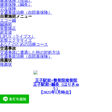
健康保険（怪我）
健康保険（鍼灸）
労災保険
交通事故治療（自賠責保険）
自費施術メニュー
エコー鍼
鍼施術
骨盤矯正
超音波
LIPUS（ライプス）
岩盤エクササイズ
あなたのための治療コース
交通事故
交通事故に遭遇した時の対処方法
交通事故治療（自賠責保険）
推薦状
推薦状
王子駅前×整骨院接骨院
王子駅前×鍼灸（はりきゅ
う）
【2021年1月時点】