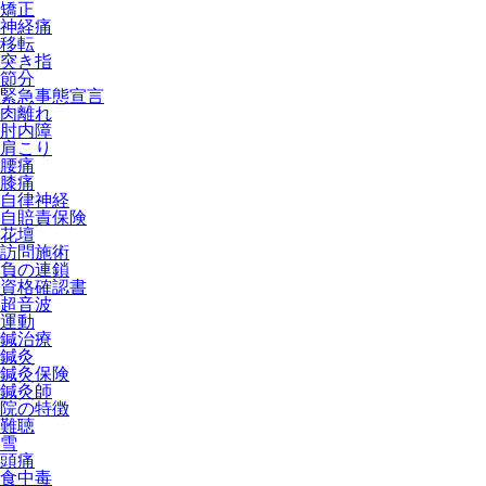
矯正
神経痛
移転
突き指
節分
緊急事態宣言
肉離れ
肘内障
肩こり
腰痛
膝痛
自律神経
自賠責保険
花壇
訪問施術
負の連鎖
資格確認書
超音波
運動
鍼治療
鍼灸
鍼灸保険
鍼灸師
院の特徴
難聴
雪
頭痛
食中毒