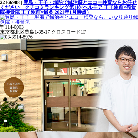
22166988 |
豊島・王子・堀船で鍼治療とエコー検査ならお任せ
ください クチコミランキング第1位(ヘルモア 王子駅前×整骨
院接骨院 王子駅前×鍼灸 2021年1月時点）
〒114-0003
東京都北区豊島1-35-17 クロスロード1F