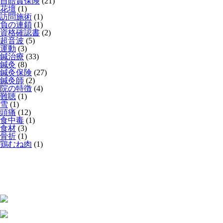
自賠責保険
(21)
花壇
(1)
訪問施術
(1)
負の連鎖
(1)
資格確認書
(2)
超音波
(5)
運動
(3)
鍼治療
(33)
鍼灸
(8)
鍼灸保険
(27)
鍼灸師
(2)
院の特徴
(4)
難聴
(1)
雪
(1)
頭痛
(12)
食中毒
(1)
食材
(3)
骨折
(1)
鶏むね肉
(1)